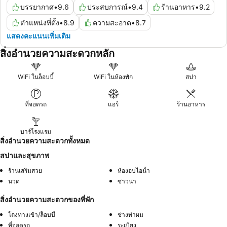
บรรยากาศ
•
9.6
ประสบการณ์
•
9.4
ร้านอาหาร
•
9.2
ตำแหน่งที่ตั้ง
•
8.9
ความสะอาด
•
8.7
แสดงคะแนนเพิ่มเติม
สิ่งอำนวยความสะดวกหลัก
WiFi ในล็อบบี้
WiFi ในห้องพัก
สปา
ที่จอดรถ
แอร์
ร้านอาหาร
บาร์โรงแรม
สิ่งอำนวยความสะดวกทั้งหมด
สปาและสุขภาพ
ร้านเสริมสวย
ห้องอบไอน้ำ
นวด
ซาวน่า
สิ่งอำนวยความสะดวกของที่พัก
โถงทางเข้า/ล็อบบี้
ช่างทำผม
ที่จอดรถ
ระเบียง