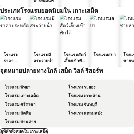
พาร์ทเมนท์
ประเภทโรงแรมยอดนิยมใน เกาะเสม็ด
โรงแรม
โรงแรมมี
โรงแรมสัตว์
โรงแรมสปา
โรงแ
ราคา
สระว่ายน้ำ
เลี้ยงเข้าพัก
ชายห
ประหยัด
ได้
จุดหมายปลายทางใกล้ เสม็ด วิลล์ รีสอร์ท
โรงแรม พัทยา
โรงแรม ระยอง
โรงแรม เกาะเสม็ด
โรงแรม เกาะล้าน
โรงแรม ศรีราชา
โรงแรม จันทบุรี
โรงแรม สัตหีบ
โรงแรม แหลมฉบัง
โรงแรม บ้านค่าย
ดูที่พักทั้งหมดใน เกาะเสม็ด