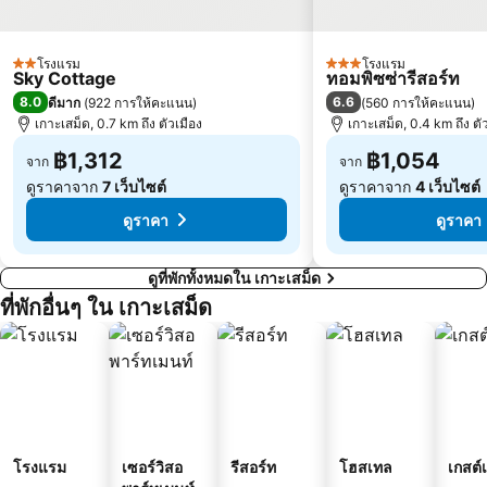
โรงแรม
โรงแรม
2 ดาว
3 ดาว
Sky Cottage
ทอมพิซซ่ารีสอร์ท
8.0
6.6
ดีมาก
(
922 การให้คะแนน
)
(
560 การให้คะแนน
)
เกาะเสม็ด, 0.7 km ถึง ตัวเมือง
เกาะเสม็ด, 0.4 km ถึง ตั
฿1,312
฿1,054
จาก
จาก
ดูราคาจาก
7 เว็บไซต์
ดูราคาจาก
4 เว็บไซต์
ดูราคา
ดูราคา
ดูที่พักทั้งหมดใน เกาะเสม็ด
ที่พักอื่นๆ ใน เกาะเสม็ด
โรงแรม
เซอร์วิสอ
รีสอร์ท
โฮสเทล
เกสต์