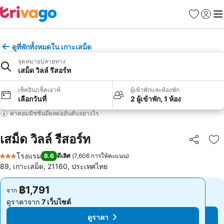
รายการโป
เข้าสู่ร
เมนู
ดูที่พักทั้งหมดใน เกาะเสม็ด
จุดหมายปลายทาง
เสม็ด วิลล์ รีสอร์ท
เช็คอิน/เช็คเอาท์
ผู้เข้าพักและห้องพัก
เลือกวันที่
2 ผู้เข้าพัก, 1 ห้อง
ค่าคอมมิชชั่นมีผลต่ออันดับอย่างไร
เสม็ด วิลล์ รีสอร์ท
แชร์
เพ
โรงแรม
8.6
ดีเลิศ
(
7,606 การให้คะแนน
)
3 ดาว
89, เกาะเสม็ด, 21160, ประเทศไทย
฿1,791
฿1,791
จาก
จาก
ดูราคาจาก
7 เว็บไซต์
ดูราคาจาก
7 เว็บไซต์
ดูราคา
ดูราคา