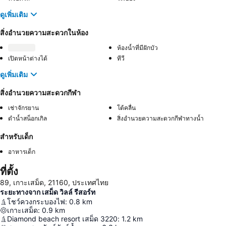
ดูเพิ่มเติม
สิ่งอำนวยความสะดวกในห้อง
ห้องน้ำที่มีฝักบัว
เปิดหน้าต่างได้
ทีวี
ดูเพิ่มเติม
สิ่งอำนวยความสะดวกกีฬา
เช่าจักรยาน
โต้คลื่น
ดําน้ำสน็อกเกิล
สิ่งอำนวยความสะดวกกีฬาทางน้ำ
สำหรับเด็ก
อาหารเด็ก
ที่ตั้ง
89, เกาะเสม็ด, 21160, ประเทศไทย
ระยะทางจาก เสม็ด วิลล์ รีสอร์ท
โชว์ควงกระบองไฟ
:
0.8
km
เกาะเสม็ด
:
0.9
km
Diamond beach resort เสม็ด 3220
:
1.2
km