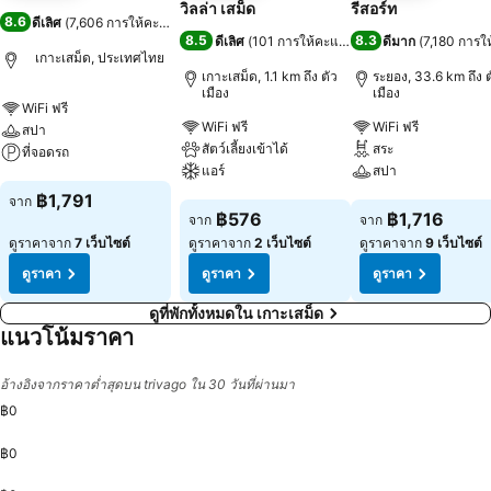
วิลล่า เสม็ด
รีสอร์ท
8.6
ดีเลิศ
(
7,606 การให้คะแนน
)
8.5
8.3
ดีเลิศ
(
101 การให้คะแนน
)
ดีมาก
(
7,180 การใ
เกาะเสม็ด, ประเทศไทย
เกาะเสม็ด, 1.1 km ถึง ตัว
ระยอง, 33.6 km ถึง ต
เมือง
เมือง
WiFi ฟรี
WiFi ฟรี
WiFi ฟรี
สปา
สัตว์เลี้ยงเข้าได้
สระ
ที่จอดรถ
แอร์
สปา
ดูราคา
฿1,791
จาก
ดูราคา
ดูราคา
฿576
฿1,716
จาก
จาก
ดูราคาจาก
7 เว็บไซต์
ดูราคาจาก
2 เว็บไซต์
ดูราคาจาก
9 เว็บไซต์
ดูราคา
ดูราคา
ดูราคา
ดูที่พักทั้งหมดใน เกาะเสม็ด
แนวโน้มราคา
อ้างอิงจากราคาต่ำสุดบน trivago ใน 30 วันที่ผ่านมา
฿0
฿0