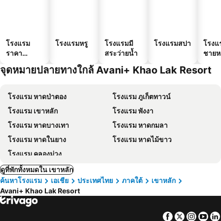
โรงแรม
โรงแรมหรู
โรงแรมมี
โรงแรมสปา
โรงแ
ราคา
สระว่ายน้ำ
ชายห
ประหยัด
จุดหมายปลายทางใกล้ Avani+ Khao Lak Resort
โรงแรม หาดป่าตอง
โรงแรม ภูเก็ตทาวน์
โรงแรม เขาหลัก
โรงแรม พังงา
โรงแรม หาดบางเทา
โรงแรม หาดกมลา
โรงแรม หาดในยาง
โรงแรม หาดไม้ขาว
โรงแรม คลองม่วง
ดูที่พักทั้งหมดใน เขาหลัก
ค้นหาโรงแรม
เอเชีย
ประเทศไทย
ภาคใต้
เขาหลัก
Avani+ Khao Lak Resort
Facebook
Twitter
Insta
Yo