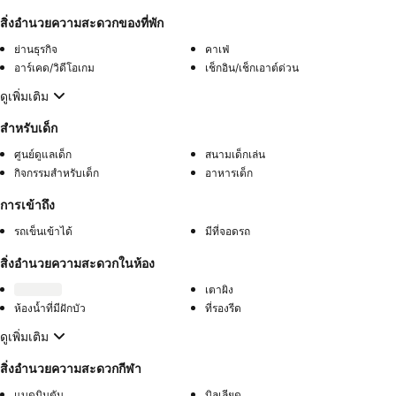
สิ่งอำนวยความสะดวกของที่พัก
ย่านธุรกิจ
คาเฟ่
อาร์เคด/วิดีโอเกม
เช็กอิน/เช็กเอาต์ด่วน
ดูเพิ่มเติม
สำหรับเด็ก
ศูนย์ดูแลเด็ก
สนามเด็กเล่น
กิจกรรมสำหรับเด็ก
อาหารเด็ก
การเข้าถึง
รถเข็นเข้าได้
มีที่จอดรถ
สิ่งอำนวยความสะดวกในห้อง
เตาผิง
ห้องน้ำที่มีฝักบัว
ที่รองรีด
ดูเพิ่มเติม
สิ่งอำนวยความสะดวกกีฬา
แบดมินตัน
บิลเลียด