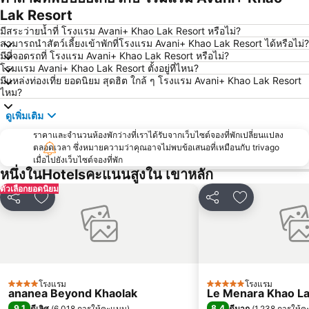
Lak Resort
มีสระว่ายน้ำที่ โรงแรม Avani+ Khao Lak Resort หรือไม่?
สามารถนำสัตว์เลี้ยงเข้าพักที่โรงแรม Avani+ Khao Lak Resort ได้หรือไม่?
มีที่จอดรถที่ โรงแรม Avani+ Khao Lak Resort หรือไม่?
โรมแรม Avani+ Khao Lak Resort ตั้งอยู่ที่ไหน?
มีแหล่งท่องเที่ย ยอดนิยม สุดฮิต ใกล้ ๆ โรงแรม Avani+ Khao Lak Resort
ไหม?
ดูเพิ่มเติม
ราคาและจำนวนห้องพักว่างที่เราได้รับจากเว็บไซต์จองที่พักเปลี่ยนแปลง
ตลอดเวลา ซึ่งหมายความว่าคุณอาจไม่พบข้อเสนอที่เหมือนกับ trivago
เมื่อไปยังเว็บไซต์จองที่พัก
หนึ่งในHotelsคะแนนสูงใน เขาหลัก
ตัวเลือกยอดนิยม
แชร์
เพิ่มในรายการโปรด
แชร์
เพิ่มในรายกา
โรงแรม
โรงแรม
4 ดาว
5 ดาว
ananea Beyond Khaolak
Le Menara Khao L
9.1
8.4
ดีเลิศ
(
6,018 การให้คะแนน
)
ดีมาก
(
1,238 การให้