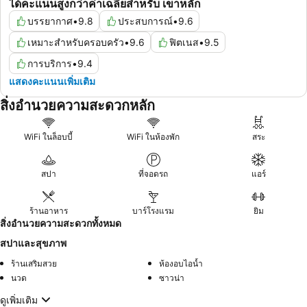
ได้คะแนนสูงกว่าค่าเฉลี่ยสำหรับ เขาหลัก
บรรยากาศ
•
9.8
ประสบการณ์
•
9.6
เหมาะสำหรับครอบครัว
•
9.6
ฟิตเนส
•
9.5
การบริการ
•
9.4
แสดงคะแนนเพิ่มเติม
สิ่งอำนวยความสะดวกหลัก
WiFi ในล็อบบี้
WiFi ในห้องพัก
สระ
สปา
ที่จอดรถ
แอร์
ร้านอาหาร
บาร์โรงแรม
ยิม
สิ่งอำนวยความสะดวกทั้งหมด
สปาและสุขภาพ
ร้านเสริมสวย
ห้องอบไอน้ำ
นวด
ซาวน่า
ดูเพิ่มเติม