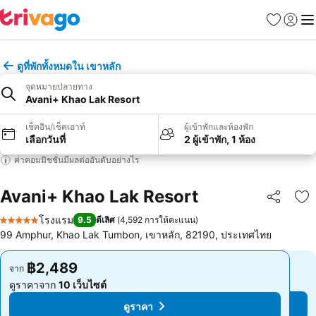
รายการโป
เข้าสู่ร
เมนู
ดูที่พักทั้งหมดใน เขาหลัก
จุดหมายปลายทาง
Avani+ Khao Lak Resort
เช็คอิน/เช็คเอาท์
ผู้เข้าพักและห้องพัก
เลือกวันที่
2 ผู้เข้าพัก, 1 ห้อง
ค่าคอมมิชชั่นมีผลต่ออันดับอย่างไร
Avani+ Khao Lak Resort
แชร์
เพ
โรงแรม
9.5
ดีเลิศ
(
4,592 การให้คะแนน
)
5 ดาว
99 Amphur, Khao Lak Tumbon, เขาหลัก, 82190, ประเทศไทย
฿2,489
฿2,489
จาก
จาก
ดูราคาจาก
10 เว็บไซต์
ดูราคาจาก
10 เว็บไซต์
ดูราคา
ดูราคา