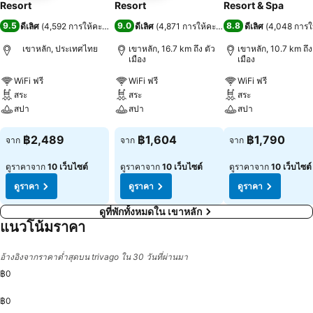
Resort
Resort
Resort & Spa
9.5
9.0
8.8
ดีเลิศ
(
4,592 การให้คะแนน
)
ดีเลิศ
(
4,871 การให้คะแนน
)
ดีเลิศ
(
4,048 การ
เขาหลัก, ประเทศไทย
เขาหลัก, 16.7 km ถึง ตัว
เขาหลัก, 10.7 km ถึง
เมือง
เมือง
WiFi ฟรี
WiFi ฟรี
WiFi ฟรี
สระ
สระ
สระ
สปา
สปา
สปา
ดูราคา
ดูราคา
ดูราคา
฿2,489
฿1,604
฿1,790
จาก
จาก
จาก
ดูราคาจาก
10 เว็บไซต์
ดูราคาจาก
10 เว็บไซต์
ดูราคาจาก
10 เว็บไซต์
ดูราคา
ดูราคา
ดูราคา
ดูที่พักทั้งหมดใน เขาหลัก
แนวโน้มราคา
อ้างอิงจากราคาต่ำสุดบน trivago ใน 30 วันที่ผ่านมา
฿0
฿0