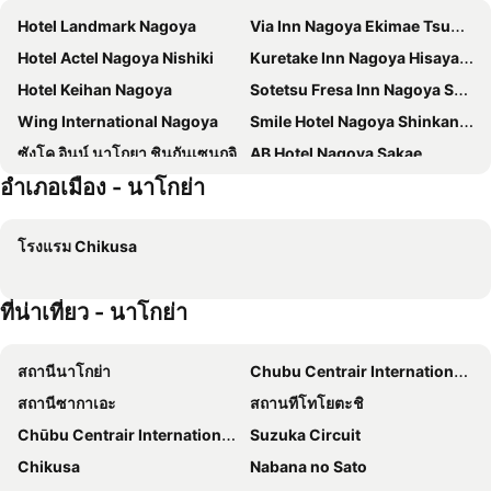
Hotel Landmark Nagoya
Via Inn Nagoya Ekimae Tsubakicho
Hotel Actel Nagoya Nishiki
Kuretake Inn Nagoya Hisayaodori
Hotel Keihan Nagoya
Sotetsu Fresa Inn Nagoya Sakuradoriguchi
Wing International Nagoya
Smile Hotel Nagoya Shinkansenguchi
ซังโค อินน์ นาโกยา ชินกันเซนกุจิ
AB Hotel Nagoya Sakae
อำเภอเมือง - นาโกย่า
Dormy Inn Premium Nagoya Sakae
Vessel Inn Sakae Station
APA Hotel Nagoya Sakae Kita
Hotel Silk Tree Nagoya
โรงแรม Chikusa
Nagoya Garland Hotel
Nikko Style Nagoya
Sanco Inn Nagoya Shinkansenguchi Annex
HOTEL MYSTAYS Nagoya Sakae
ที่น่าเที่ยว - นาโกย่า
Via Inn Nagoya Shinkansenguchi
Nagoya Sakae Green Hotel
Vessel Hotel Campana Nagoya
Mitsui Garden Hotel Nagoya Premier
สถานีนาโกย่า
Chubu Centrair International Airport
hotel androoms Nagoya Sakae
โรงแรมเมย์เทตสึ แกรนด์
สถานีซากาเอะ
สถานทีโทโยตะชิ
Hotel Forza Nagoya Sakae
โรงแรมไดวะ รอยเนต นาโกยา-ชินคันเซนงุชิ
Chūbu Centrair International Airport
Suzuka Circuit
Meitetsu Inn Nagoyaeki Shinkansenguchi
Hotel Mystays Nagoya Nishiki
Chikusa
Nabana no Sato
โรงแรมเรโซล นาโกย่า
Hotel Livemax Nagoya Sakae East