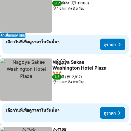
4 ดาว
8.7
ดีเลิศ
11,100
1.6 km ถึง ตัวเมือง
ตัวเลือกยอดนิยม
เลือกวันที่เพื่อดูราคาในวันนั้นๆ
ดูราคา
Nagoya Sakae
แชร์
เพิ่มในรายการโปรด
Washington Hotel Plaza
ดูราคา
3 ดาว
7.5
ดี
2,817
1.6 km ถึง ตัวเมือง
เลือกวันที่เพื่อดูราคาในวันนั้นๆ
ดูราคา
心乃宿