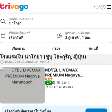
รายการโป
เข้าสู่ร
เมนู
จุดหมายปลายทาง
นาโกย่า
เช็คอิน/เช็คเอาท์
ผู้เข้าพักและห้องพัก
เลือกวันที่
2 ผู้เข้าพัก, 1 ห้อง
เรียงตาม
กรอง
แผนที่
โรงแรมใน นาโกย่า (ชูบุ โฮะกุริกุ, ญี่ปุ่น)
ค่าคอมมิชชั่นมีผลต่ออันดับอย่างไร
HOTEL LiVEMAX
แชร์
เพิ่มในรายการโปรด
PREMIUM Nagoya
Marunouchi
ดูราคา
3 ดาว
7.7
ดี
2,014
0.8 km ถึง ตัวเมือง
เลือกวันที่เพื่อดูราคาในวันนั้นๆ