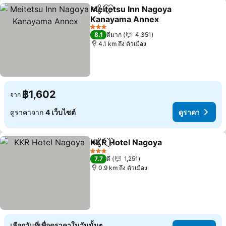
Meitetsu Inn Nagoya
แชร์
เพิ่มในรายการโปรด
Kanayama Annex
ดูราคา
3 ดาว
8.1
ดีมาก
4,351
4.1 km ถึง ตัวเมือง
฿1,602
จาก
ดูราคาจาก
4 เว็บไซต์
ดูราคา
KKR Hotel Nagoya
แชร์
เพิ่มในรายการโปรด
ดูราคา
3 ดาว
7.7
ดี
1,251
0.9 km ถึง ตัวเมือง
เลือกวันที่เพื่อดูราคาในวันนั้นๆ