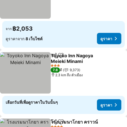
฿2,053
จาก
ดูราคาจาก
8 เว็บไซต์
ดูราคา
Toyoko Inn Nagoya
แชร์
เพิ่มในรายการโปรด
Meieki Minami
ดูราคา
3 ดาว
7.8
ดี
9,373
2.3 km ถึง ตัวเมือง
เลือกวันที่เพื่อดูราคาในวันนั้นๆ
ดูราคา
โรงแรมนาโกยา คราวน์
แชร์
เพิ่มในรายการโปรด
ดูรา