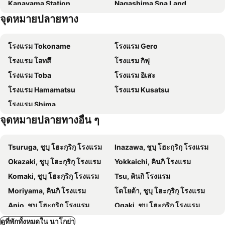
Kanayama Station
Nagashima Spa Land
Toyoko Inn Nagoya Meieki Minami
9h nine hours Nagoya station
จุดหมายปลายทาง
Osukannon Station
Nagoyajo Station
Nagoya Sakae Washington Hotel Plaza
โตโยะโคะอิน นาโกย่า มารุโนะอุจิ
Nagoya Castle
Hisaya-odori Station
โรงแรมไดวะ รอยเนต นาโกยา-เอคิมาเอะ
Sotetsu Fresa Inn Nagoya-Shinkansenguchi
โรงแรม Tokoname
โรงแรม Gero
Nagoya Television Tower
Marunouchi Station
R&B Hotel Nagoyaekimae
Nagoya JR Gate Tower Hotel
โรงแรม โอทสึ
โรงแรม กิฟุ
Kita
Fushimi Station
Nagoya Garden Palace
Travelodge Nagoya Sakae
โรงแรม Toba
โรงแรม อิเสะ
Shinsakae-machi Station
Heiwa Park
Four Points Flex by Sheraton Nagoya Station
HOTEL LiVEMAX PREMIUM Nagoya Marunouchi
โรงแรม Hamamatsu
โรงแรม Kusatsu
Nagara River Hot Spring
Obu Station
Meitetsu Inn Nagoya Kanayama Annex
APA Hotel Nagoya Ekimae
โรงแรม Shima
Komaki Station
Port of Nagoya
HOTEL LiVEMAX Nagoya Sakuradoriguchi
เมย์เทตสึ อินน์ นาโกยา นิชิคิ
จุดหมายปลายทางอื่น ๆ
Nagoya Dome
Inuyama Station
Richmond Hotel Nagoya Shinkansenguchi
ฮิลตัน นาโงย่า
At Inn Nagoya Station
APA Hotel Nagoya Sakae Ekimae EXCELLENT
Tsuruga, ชูบุ โฮะกุริกุ โรงแรม
Inazawa, ชูบุ โฮะกุริกุ โรงแรม
KKR Hotel Nagoya
Nishitetsu Hotel Croom Nagoya
Okazaki, ชูบุ โฮะกุริกุ โรงแรม
Yokkaichi, คินกิ โรงแรม
Hotel Vista Nagoya Nishiki
R&B Hotel Nagoya Nishiki
Komaki, ชูบุ โฮะกุริกุ โรงแรม
Tsu, คินกิ โรงแรม
Red Planet Nagoya Nishiki
Toyoko Inn Nagoya Nishiki
Moriyama, คินกิ โรงแรม
โตโยต้า, ชูบุ โฮะกุริกุ โรงแรม
Sanco Inn Nagoya Nishiki
ACCESS by LOISIR HOTEL Nagoya
Anjo, ชูบุ โฮะกุริกุ โรงแรม
Ogaki, ชูบุ โฮะกุริกุ โรงแรม
KOKO HOTEL Nagoya Sakae South
Cypress Garden Nagoya
Gujo, ชูบุ โฮะกุริกุ โรงแรม
Toyohashi, ชูบุ โฮะกุริกุ โรงแรม
ดูที่พักทั้งหมดใน นาโกย่า
hotel androoms Nagoya Fushimi
New Shochikubai