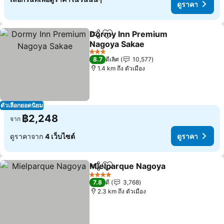
ดูราคา
Dormy Inn Premium
แชร์
เพิ่มในรายการโปรด
Nagoya Sakae
ดูราคา
3 ดาว
8.7
ดีเลิศ
10,577
1.4 km ถึง ตัวเมือง
ตัวเลือกยอดนิยม
฿2,248
จาก
ดูราคาจาก
4 เว็บไซต์
ดูราคา
Mielparque Nagoya
แชร์
เพิ่มในรายการโปรด
ดูราคา
4 ดาว
7.8
ดี
3,768
2.3 km ถึง ตัวเมือง