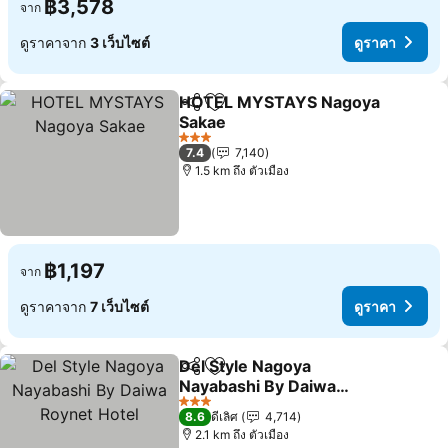
฿3,578
จาก
ดูราคาจาก
3 เว็บไซต์
ดูราคา
HOTEL MYSTAYS Nagoya
แชร์
เพิ่มในรายการโปรด
Sakae
ดูราคา
3 ดาว
7.4
7,140
1.5 km ถึง ตัวเมือง
฿1,197
จาก
ดูราคาจาก
7 เว็บไซต์
ดูราคา
Del Style Nagoya
แชร์
เพิ่มในรายการโปรด
Nayabashi By Daiwa
Roynet Hotel
ดูราคา
3 ดาว
8.6
ดีเลิศ
4,714
2.1 km ถึง ตัวเมือง