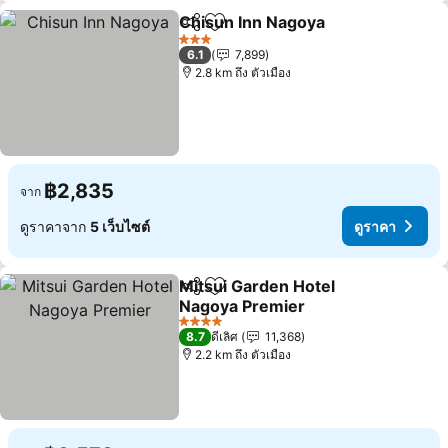
Chisun Inn Nagoya
แชร์
เพิ่มในรายการโปรด
ดูราคา
3 ดาว
6.1
7,899
2.8 km ถึง ตัวเมือง
฿2,835
จาก
ดูราคาจาก
5 เว็บไซต์
ดูราคา
Mitsui Garden Hotel
แชร์
เพิ่มในรายการโปรด
Nagoya Premier
ดูราคา
4 ดาว
8.7
ดีเลิศ
11,368
2.2 km ถึง ตัวเมือง