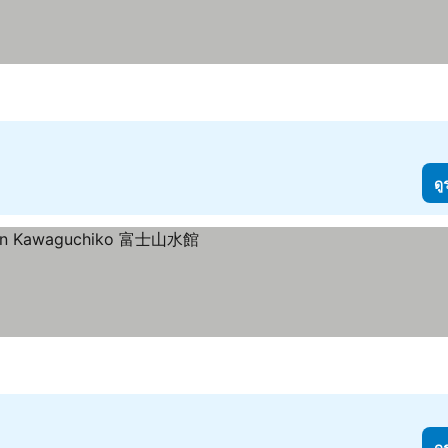
ดู
ดู