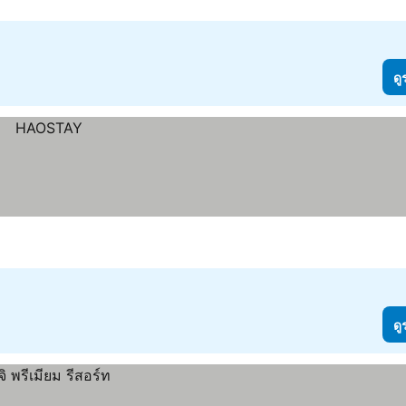
ดู
ดู