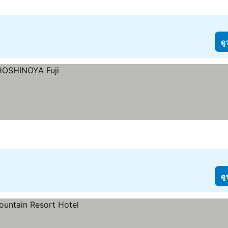
ดู
ดู