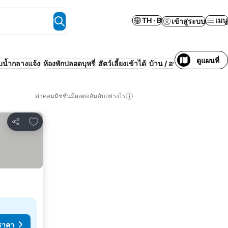
TH · ฿
เมนู
เข้าสู่ระบบ
ดูแผนที่
บน้ำกลางแจ้ง
ห้องพักปลอดบุหรี่
สัตว์เลี้ยงเข้าได้
บ้าน / อพาร์ทเมนท์ทั้งหลัง
ค่าคอมมิชชั่นมีผลต่ออันดับอย่างไร
เพิ่มในรายการโปรด
แชร์
ราคา