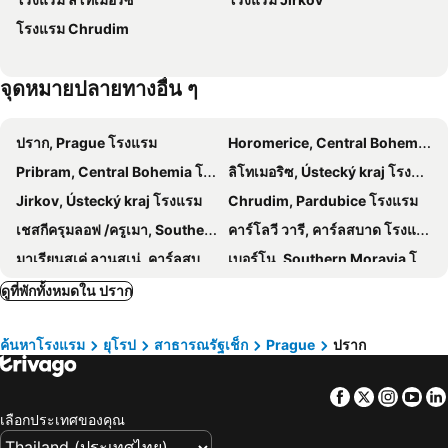
Nové Butovice Metro Station
Divoká Šárka
Adria Hotel Prague
Grand Hotel International
โรงแรม Chrudim
Tchibo
Černý Most Metro Station
The Julius Prague
EA Hotel Rokoko
เลทสเตวาคลาวาฮาฟลา
Hrad Houska
Antik Hotel Prague
Metropolitan Old Town Hotel - Czech Leading Hotels
จุดหมายปลายทางอื่น ๆ
Grand Majestic Hotel Prague
The Cloud One Prague
MeetMe23
Hotel Rott
ปราก, Prague โรงแรม
Horomerice, Central Bohemia โรงแรม
Hotel City Centre
Novotel Praha Wenceslas Square
Pribram, Central Bohemia โรงแรม
ลิโทเมอริซ, Ústecký kraj โรงแรม
ibis Praha Mala Strana
Theatrino Hotel
Jirkov, Ústecký kraj โรงแรม
Chrudim, Pardubice โรงแรม
Hotel City Inn
Urban Creme
เชสกีครุมลอฟ /ครูเมา, Southern Bohemia โรงแรม
คาร์โลวี วารี, คาร์ลสบาด โรงแรม
Hotel King George
โรงแรมแอตแลนติก
มาเรียนสเค่ ลานสเน่, คาร์ลสบาด โรงแรม
เบอร์โน, Southern Moravia โรงแรม
AXA Hotel
Hotel Koruna
Unicov, Olomouc โรงแรม
ดูที่พักทั้งหมดใน ปราก
Hotel Hastal Prague Old Town
Residence Bene
Hotel U Zlatého Stromu Prague by BHG
U Cervene zidle - Red Chair Hotel
ค้นหาโรงแรม
ยุโรป
สาธารณรัฐเช็ก
Prague
ปราก
Cloister Inn Hotel
Luxury Family Hotel Royal Palace
Hotel Julian
Deminka Palace
Facebook
Twitter
Insta
Yo
The Grand Mark Prague
เลือกประเทศของคุณ