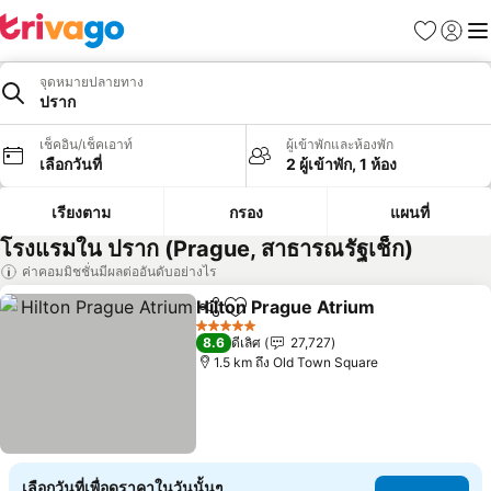
รายการโป
เข้าสู่ร
เมนู
จุดหมายปลายทาง
ปราก
เช็คอิน/เช็คเอาท์
ผู้เข้าพักและห้องพัก
เลือกวันที่
2 ผู้เข้าพัก, 1 ห้อง
เรียงตาม
กรอง
แผนที่
โรงแรมใน ปราก (Prague, สาธารณรัฐเช็ก)
ค่าคอมมิชชั่นมีผลต่ออันดับอย่างไร
Hilton Prague Atrium
แชร์
เพิ่มในรายการโปรด
5 ดาว
8.6
ดีเลิศ
27,727
1.5 km ถึง Old Town Square
เลือกวันที่เพื่อดูราคาในวันนั้นๆ