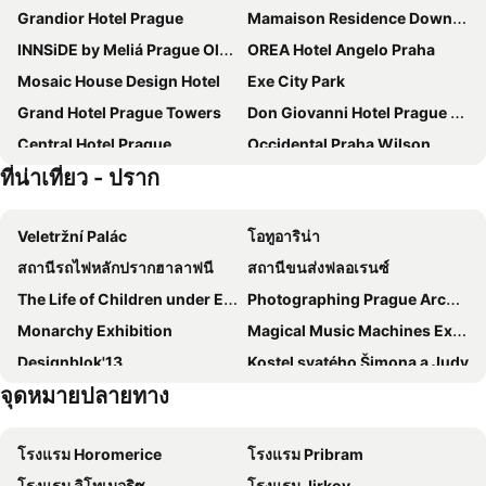
Grandior Hotel Prague
Mamaison Residence Downtown Prague
INNSiDE by Meliá Prague Old Town
OREA Hotel Angelo Praha
Mosaic House Design Hotel
Exe City Park
Grand Hotel Prague Towers
Don Giovanni Hotel Prague - Great Hotels of The World
Central Hotel Prague
Occidental Praha Wilson
ที่น่าเที่ยว - ปราก
The Gold Bank
Jungmann
Hotel Golf Prague
Pytloun Boutique Hotel Prague
Veletržní Palác
โอทูอาริน่า
ibis Praha Old Town
Grandium Hotel Prague
สถานีรถไฟหลักปรากฮาลาฟนี
สถานีขนส่งฟลอเรนซ์
Prague Centre Plaza
The Emblem Prague Hotel
The Life of Children under Emperor Franz Joseph I
Photographing Prague Architecture - 1922-1968
NYX Hotel Prague by Leonardo Hotels
Amadeus
Monarchy Exhibition
Magical Music Machines Exhibition
Hotel Raffaello Prague
Salvator Boutique Hotel
Designblok'13
Kostel svatého Šimona a Judy
Ramada by Wyndham Prague City Centre
Hotel Residence Agnes
จุดหมายปลายทาง
Parizska
สตาเร่เมสโต้
Hotel Svornost
a&o Praha Rhea
Old Town Square
Mělnické náměstí Míru
Unitas Hotel
NH Collection Prague Carlo IV
โรงแรม Horomerice
โรงแรม Pribram
Metro station Můstek
Holešovice
Wellness Hotel Step
Panorama by Verdi Hotels
โรงแรม ลิโทเมอริซ
โรงแรม Jirkov