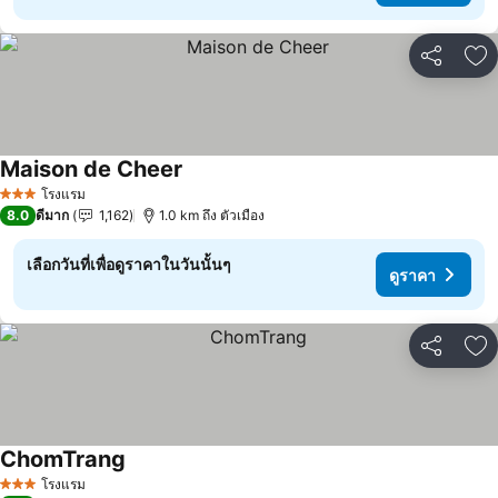
แชร์
เพ
Maison de Cheer
ดูราคา
โรงแรม
3 ดาว
8.0
ดีมาก
1,162
1.0 km ถึง ตัวเมือง
เลือกวันที่เพื่อดูราคาในวันนั้นๆ
ดูราคา
แชร์
เพ
ChomTrang
ดูราคา
โรงแรม
3 ดาว