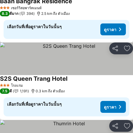
Baan Bangrak Residence
ดูราคา
เซอร์วิสอพาร์ทเมนท์
3 ดาว
8.3
ดีมาก
394
2.5 km ถึง ตัวเมือง
เลือกวันที่เพื่อดูราคาในวันนั้นๆ
ดูราคา
แชร์
เพ
S2S Queen Trang Hotel
ดูราคา
โรงแรม
3 ดาว
7.5
ดี
1,191
0.3 km ถึง ตัวเมือง
เลือกวันที่เพื่อดูราคาในวันนั้นๆ
ดูราคา
แชร์
เพ