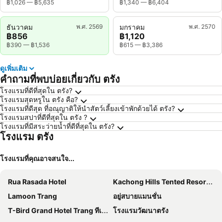
฿1,026
—
฿5,635
฿1,340
—
฿6,404
ธันวาคม
พ.ศ. 2569
มกราคม
พ.ศ. 2570
฿856
฿1,120
฿390
—
฿1,536
฿615
—
฿3,386
ดูเพิ่มเติม
คำถามที่พบบ่อยเกี่ยวกับ ตรัง
โรงแรมที่ดีที่สุดใน ตรัง?
โรงแรมสุดหรูใน ตรัง คือ?
โรงแรมที่ดีสุด ที่อณุญาติให้นำสัตว์เลี้ยงเข้าพักด้วยได้ ตรัง?
โรงแรมสปาที่ดีที่สุดใน ตรัง ?
โรงแรมที่มีสระว่ายน้ำที่ดีที่สุดใน ตรัง?
โรงแรม ตรัง
โรงแรมที่คุณอาจสนใจ...
Rua Rasada Hotel
Kachong Hills Tented Resort Trang
Lamoon Trang
อยู่สบายแมนชั่น
T-Bird Grand Hotel Trang ทีเบิร์ดแกรนด์
โรงแรมวัฒนาตรัง