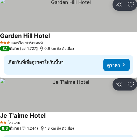
แชร์
เพ
Garden Hill Hotel
ดูราคา
เซอร์วิสอพาร์ทเมนท์
3 ดาว
8.1
ดีมาก
1,727
0.6 km ถึง ตัวเมือง
เลือกวันที่เพื่อดูราคาในวันนั้นๆ
ดูราคา
แชร์
เพ
Je T'aime Hotel
ดูราคา
โรงแรม
2 ดาว
8.3
ดีมาก
1,244
1.3 km ถึง ตัวเมือง