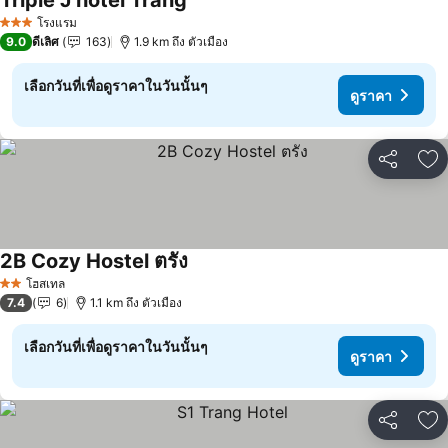
Triple J hotel Trang
ดูราคา
โรงแรม
3 ดาว
9.0
ดีเลิศ
163
1.9 km ถึง ตัวเมือง
เลือกวันที่เพื่อดูราคาในวันนั้นๆ
ดูราคา
แชร์
เพ
2B Cozy Hostel ตรัง
ดูราคา
โฮสเทล
2 ดาว
7.4
6
1.1 km ถึง ตัวเมือง
เลือกวันที่เพื่อดูราคาในวันนั้นๆ
ดูราคา
แชร์
เพ