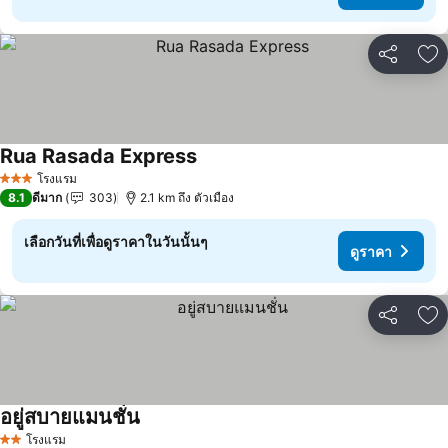
แชร์
เพ
Rua Rasada Express
ดูราคา
โรงแรม
3 ดาว
8.1
ดีมาก
303
2.1 km ถึง ตัวเมือง
เลือกวันที่เพื่อดูราคาในวันนั้นๆ
ดูราคา
แชร์
เพ
อยู่สบายแมนชั่น
ดูราคา
โรงแรม
2 ดาว