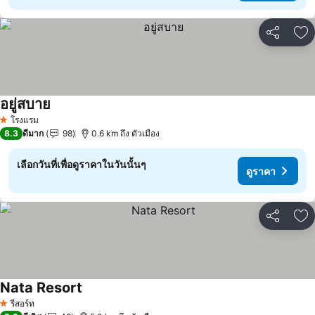
แชร์
เพ
อยู่สบาย
ดูราคา
โรงแรม
1 ดาว
8.3
ดีมาก
98
0.6 km ถึง ตัวเมือง
เลือกวันที่เพื่อดูราคาในวันนั้นๆ
ดูราคา
แชร์
เพ
Nata Resort
ดูราคา
รีสอร์ท
1 ดาว