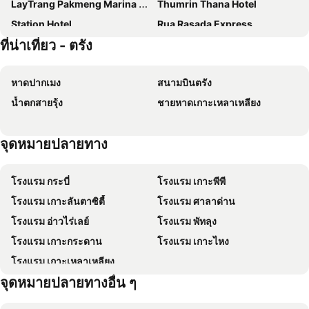
LayTrang Pakmeng Marina Spa and Resort
Thumrin Thana Hotel
Station Hotel
Rua Rasada Express
ที่น่าเที่ยว - ตรัง
Hotel Myfriend Trang
Centerpoint Hotel
Dugong Village-Green Hotel
Thumrin Hotel
หาดปากเมง
สนามบินตรัง
S2S Queen Trang Hotel
ปาวาปี รีสอร์ท แอนด์ สปา
น้ำตกสายรุ้ง
ชายหาดเกาะเหลาเหลียง
Je T'aime Hotel
Hop Inn Trang
Eco Inn Prime Trang
Na Tubthieng Boutique Resort Trang
จุดหมายปลายทาง
Maison de Cheer
Siritrang Boutique
โรงแรมวัฒนา พาร์ค
Baan Bussaba Hotel
โรงแรม กระบี่
โรงแรม เกาะพีพี
Namthip Residence
S1 Trang Hotel
โรงแรม เกาะลันตาซิตี้
โรงแรม ศาลาด่าน
อยู่สบาย
Nature Hill
โรงแรม อ่าวไร่เลย์
โรงแรม พัทลุง
ChomTrang
Pang Long Chao resort
โรงแรม เกาะกระดาน
โรงแรม เกาะไหง
Trang Villa Hotel and Water Park
VNL Stay
โรงแรม เกาะเหลาเหลียง
Cashew Nut Bungalow, Ko Mook
Ban Ao Thong
จุดหมายปลายทางอื่น ๆ
Blue Orchid Resort Trang
Cupid Hotel
057 Resort At Pak Meng Beach
Rimnatee Resort Trang