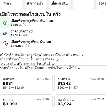
ราคา
สระว่ายน้ำ
เลี้ยงเข้าพัก
จอดร
ประหยัด
ได้
เมื่อไรควรจองโรงแรมใน ตรัง
เดือนที่ราคาถูกที่สุด: ธันวาคม
฿856
ต่อคืน
ราคาปกติรายปี
฿1,342
ต่อคืน
เดือนที่ราคาสูงที่สุด: มีนาคม
฿4,636
ต่อคืน
คำถามที่พบบ่อยเกี่ยวกับ ตรัง
เมื่อไรเป็นช่วงที่ราคาถูกที่สุดในการจองโรงแรมใน ตรัง?
เมื่อไรที่ราคาโรงแรมใน ตรัง สูงที่สุด?
โรงแรมใน ตรัง ราคาเท่าไรต่อคืน?
ราคาโรงแรมใน ตรัง เปลี่ยนแปลงอย่างไรตลอดทั้งปี?
สิงหาคม
พ.ศ. 2569
กันยายน
พ.ศ. 2569
฿931
฿1,342
฿546
—
฿2,619
฿662
—
฿4,574
ตุลาคม
พ.ศ. 2569
พฤศจิกายน
พ.ศ. 2569
฿3,393
฿3,924