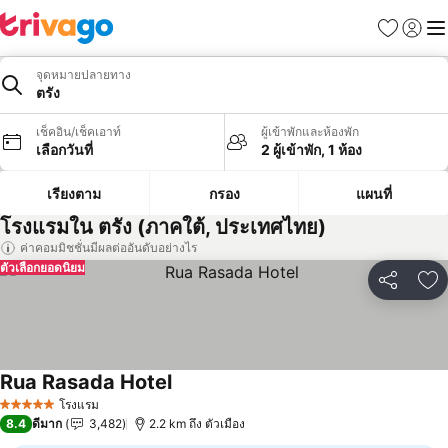
รายการโป
เข้าสู่ร
เมนู
จุดหมายปลายทาง
ตรัง
เช็คอิน/เช็คเอาท์
ผู้เข้าพักและห้องพัก
เลือกวันที่
2 ผู้เข้าพัก, 1 ห้อง
เรียงตาม
กรอง
แผนที่
โรงแรมใน ตรัง (ภาคใต้, ประเทศไทย)
ค่าคอมมิชชั่นมีผลต่ออันดับอย่างไร
ตัวเลือกยอดนิยม
แชร์
เพ
Rua Rasada Hotel
ดูราคา
โรงแรม
5 ดาว
8.4
ดีมาก
3,482
2.2 km ถึง ตัวเมือง