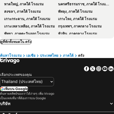
หาดใหญ่, ภาคใต้ โรงแรม
นครศรีธรรมราช, ภาคใต้ โรงแรม
Triple J hotel Trang
My Friends Hotel
สงขลา, ภาคใต้ โรงแรม
พัทลุง, ภาคใต้ โรงแรม
Libong Beach Resort
Raiwin Place
เกาะกระดาน, ภาคใต้ โรงแรม
เกาะไหง, ภาคใต้ โรงแรม
Trang Grand Mansion
Rinna Resort
เกาะเหลาเหลียง, ภาคใต้ โรงแรม
กรุงเทพฯ, ภาคกลาง โรงแรม
Beautiful Flower Resort
The Glasshouse place
พัทยา, ภาคตะวันออก โรงแรม
หัวหิน, ภาคกลาง โรงแรม
Sirichai Design Hotel
Sritrang
เชียงใหม่, ภาคเหนือ โรงแรม
ชลบุรี, ภาคตะวันออก โรงแรม
ดูที่พักทั้งหมดใน ตรัง
Sixty-Sixplace
Mookboonchu Guesthouse ,Kohmook Trang
หาดป่าตอง, ภาคใต้ โรงแรม
ระยอง, ภาคตะวันออก โรงแรม
Charoen Guesthouse Trang
V-House Hotel
ค้นหาโรงแรม
เอเชีย
ประเทศไทย
ภาคใต้
ตรัง
กาญจนบุรี, ภาคกลาง โรงแรม
ภูเก็ตทาวน์, ภาคใต้ โรงแรม
Facebook
Twitter
Insta
Yo
เลือกประเทศของคุณ
เพิ่มบน Google
ค้นหาผลลัพธ์ของเราได้ง่ายๆ: เพิ่ม trivago
เป็นแหล่งที่มาที่ต้องการบน Google
บริษัท