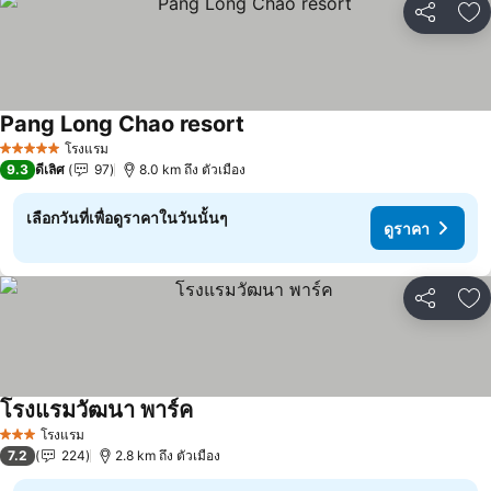
แชร์
เพ
Pang Long Chao resort
ดูราคา
โรงแรม
5 ดาว
9.3
ดีเลิศ
97
8.0 km ถึง ตัวเมือง
เลือกวันที่เพื่อดูราคาในวันนั้นๆ
ดูราคา
แชร์
เพ
โรงแรมวัฒนา พาร์ค
ดูราคา
โรงแรม
3 ดาว
7.2
224
2.8 km ถึง ตัวเมือง