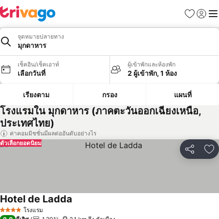
รายการโป
เข้าสู่ร
เมนู
จุดหมายปลายทาง
มุกดาหาร
เช็คอิน/เช็คเอาท์
ผู้เข้าพักและห้องพัก
เลือกวันที่
2 ผู้เข้าพัก, 1 ห้อง
เรียงตาม
กรอง
แผนที่
โรงแรมใน มุกดาหาร (ภาคตะวันออกเฉียงเหนือ,
ประเทศไทย)
ค่าคอมมิชชั่นมีผลต่ออันดับอย่างไร
ตัวเลือกยอดนิยม
แชร์
เพ
Hotel de Ladda
โรงแรม
4 ดาว