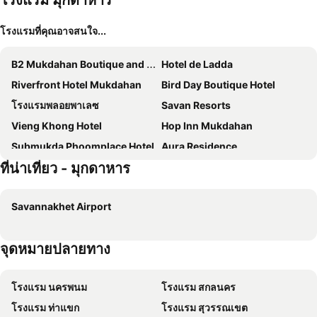
โรงแรม มุกดาหาร
โรงแรมที่คุณอาจสนใจ...
B2 Mukdahan Boutique and Budget Hotel
Hotel de Ladda
Riverfront Hotel Mukdahan
Bird Day Boutique Hotel
โรงแรมพลอยพาเลซ
Savan Resorts
Vieng Khong Hotel
Hop Inn Mukdahan
Submukda Phoomplace Hotel
Aura Residence
ที่น่าเที่ยว - มุกดาหาร
ทรัพย์มุกดา แกรนด์ โฮเทล Submukda Grand Hotel
River City Hotel
Savan Villa Hotel
Avalon Residence
Savannakhet Airport
Savan Itecc Hotel
Mukdaview Hotel
Villa Thiwa Hotel
Thanjida Resort
จุดหมายปลายทาง
บ้านพักสิริ มุกดาหาร (Baan Siri Mukdahan)
Hoongthip hotel
Samranchaykhong Hotel
Baan Suan Chan Provides Accommodation Services
โรงแรม นครพนม
โรงแรม สกลนคร
SMILE RESORT Mukdahan
โรงแรม ท่าแขก
โรงแรม สุวรรณเขต