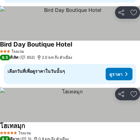
แชร์
เพ
Bird Day Boutique Hotel
โรงแรม
3 ดาว
8.5
ดีเลิศ
652
2.0 km ถึง ตัวเมือง
เลือกวันที่เพื่อดูราคาในวันนั้นๆ
ดูราคา
แชร์
เพ
โฮเทลมุก
โรงแรม
5 ดาว
8.2
ดีมาก
5
0.8 km ถึง ตัวเมือง