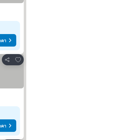
าคา
เพิ่มในรายการโปรด
แชร์
าคา