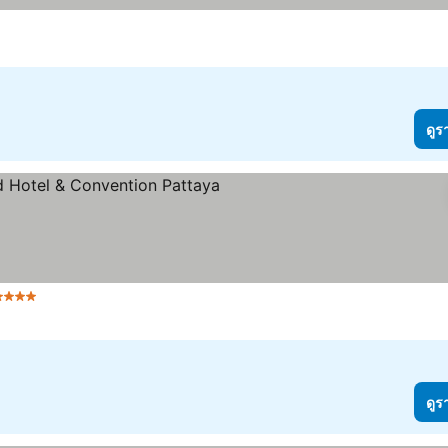
ดูร
ดาว
ดูร