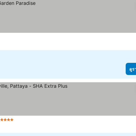
ดูร
 ดาว