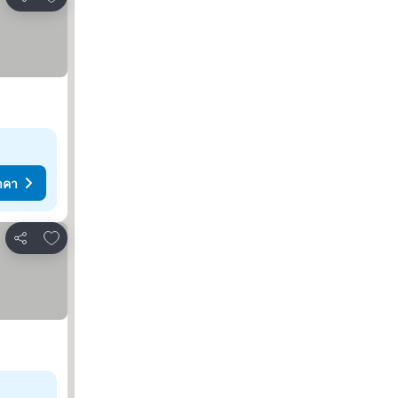
แชร์
าคา
เพิ่มในรายการโปรด
แชร์