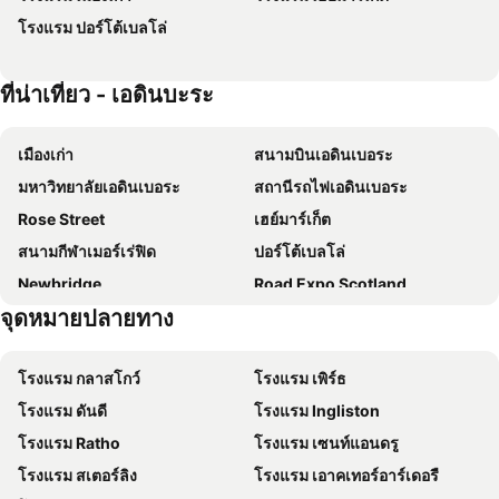
โรงแรม ปอร์โต้เบลโล่
easyHotel Edinburgh
Travelodge Edinburgh Haymarket
Premier Inn Edinburgh Leith Waterfront
Premier Inn Edinburgh A1 - Newcraighall
ที่น่าเที่ยว - เอดินบะระ
Kimpton Charlotte Square By Ihg
Novotel Edinburgh Park
The Caledonian Edinburgh, Curio Collection by Hilton
The Rutland Hotel & Apartments
เมืองเก่า
สนามบินเอดินเบอระ
The Northumberland
Britannia Edinburgh Hotel
มหาวิทยาลัยเอดินเบอระ
สถานีรถไฟเอดินเบอระ
Hampton by Hilton Edinburgh Airport
The Bridge Inn
Rose Street
เฮย์มาร์เก็ต
hub by Premier Inn Edinburgh Royal Mile hotel
Dalmahoy Hotel & Country Club
สนามกีฬาเมอร์เร่ฟิด
ปอร์โต้เบลโล่
Edinburgh House Hotel
Sheraton Grand Hotel & Spa, Edinburgh
Newbridge
Road Expo Scotland
a&o Edinburgh City
Best Western Kings Manor
จุดหมายปลายทาง
Truckfest
St Paul's and St George's Church
Staycity Aparthotels, Edinburgh, West End
hub by Premier Inn Edinburgh City Centre (Rose Street) hotel
MCN Scottish Motorcycle Show
New Years Day
Grassmarket Hotel
Apex Waterloo Place
โรงแรม กลาสโกว์
โรงแรม เพิร์ธ
Scottish Beauty Trade Fair
Edinburgh Book Fair
Courtyard by Marriott Edinburgh West
Premier Inn Edinburgh City Centre (Waverley) hotel
โรงแรม ดันดี
โรงแรม Ingliston
Victoria Street
The Witchery by the Castle
Premier Inn Edinburgh City York Place
Travelodge Edinburgh Park
โรงแรม Ratho
โรงแรม เซนท์แอนดรู
George Street Area
Wester Hailes
Leonardo Edinburgh Murrayfield
InterContinental Edinburgh The George by IHG
โรงแรม สเตอร์ลิง
โรงแรม เอาคเทอร์อาร์เดอรื
Falls of Clyde Wildlife Reserve
Cameron Toll
DoubleTree by Hilton Edinburgh City Centre
Leonardo Royal Hotel Edinburgh