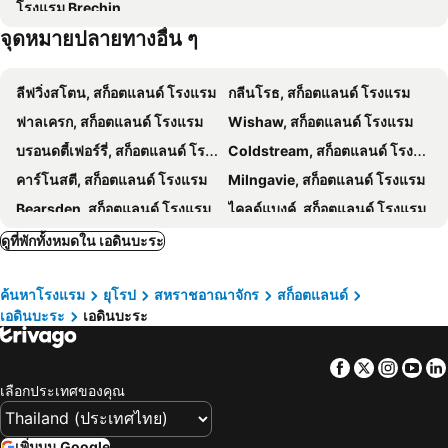
โรงแรม Brechin
ดาลมาฮอย
Burntisland Beach
Malmaison Edinburgh City
Fountain Court Apartments - Grove Executive
จุดหมายปลายทางอื่น ๆ
Parliament House
Lanark Train Station
Tigerlily
No11 Boutique Hotel & Brasserie
Assembly Rooms Theatre
Fraser Suites Edinburgh
Apex City of Edinburgh Hotel
ลีฟวิ่งสโตน, สก็อตแลนด์ โรงแรม
กลีนโรธ, สก็อตแลนด์ โรงแรม
Stay Central Hotel
Du Vin & Bistro
ฟาลเครก, สก็อตแลนด์ โรงแรม
Wishaw, สก็อตแลนด์ โรงแรม
A Haven Townhouse
บรอนดตี้เฟอร์รี่, สก็อตแลนด์ โรงแรม
Coldstream, สก็อตแลนด์ โรงแรม
คาร์โนสตี, สก็อตแลนด์ โรงแรม
Milngavie, สก็อตแลนด์ โรงแรม
Bearsden, สก็อตแลนด์ โรงแรม
ไคลด์แบงค์, สก็อตแลนด์ โรงแรม
เบอร์วิคอัปพอนทวี, อังกฤษ โรงแรม
ดัมบาร์ตัน, สก็อตแลนด์ โรงแรม
ดูที่พักทั้งหมดใน เอดินบะระ
พีสโลคครี, สก็อตแลนด์ โรงแรม
กลาสโกว์, สก็อตแลนด์ โรงแรม
ค้นหาโรงแรม
ยุโรป
สหราชอาณาจักร
สก็อตแลนด์
เพิร์ธ, สก็อตแลนด์ โรงแรม
ดันดี, สก็อตแลนด์ โรงแรม
เอดินบะระ
เอดินบะระ
เกรนโค, สก็อตแลนด์ โรงแรม
วิลเลียมฟอร์ท, สก็อตแลนด์ โรงแรม
เอาคเทอร์อาร์เดอรื, สก็อตแลนด์ โรงแรม
สเตอร์ลิง, สก็อตแลนด์ โรงแรม
Facebook
Twitter
Insta
Yo
กรีนอค, สก็อตแลนด์ โรงแรม
ลอนดอน, อังกฤษ โรงแรม
เลือกประเทศของคุณ
แมนเชสเตอร์, อังกฤษ โรงแรม
ลิเวอร์พูล, อังกฤษ โรงแรม
ฮีทโทรว์, อังกฤษ โรงแรม
ไบรตัน, อังกฤษ โรงแรม
เพิ่มบน Google