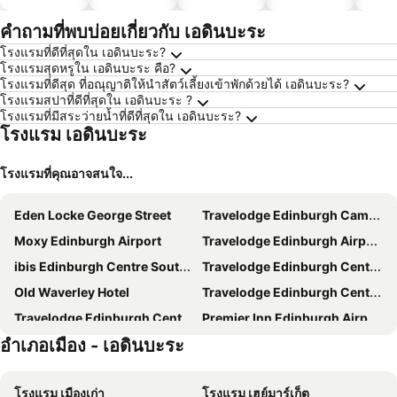
ประหยัด
ได้
คำถามที่พบบ่อยเกี่ยวกับ เอดินบะระ
โรงแรมที่ดีที่สุดใน เอดินบะระ?
โรงแรมสุดหรูใน เอดินบะระ คือ?
โรงแรมที่ดีสุด ที่อณุญาติให้นำสัตว์เลี้ยงเข้าพักด้วยได้ เอดินบะระ?
โรงแรมสปาที่ดีที่สุดใน เอดินบะระ ?
โรงแรมที่มีสระว่ายน้ำที่ดีที่สุดใน เอดินบะระ?
โรงแรม เอดินบะระ
โรงแรมที่คุณอาจสนใจ...
Eden Locke George Street
Travelodge Edinburgh Cameron Toll
Moxy Edinburgh Airport
Travelodge Edinburgh Airport Ratho Station
ibis Edinburgh Centre South Bridge - Royal Mile
Travelodge Edinburgh Central
Old Waverley Hotel
Travelodge Edinburgh Central Waterloo Place
Travelodge Edinburgh Central Queen Street
Premier Inn Edinburgh Airport - M9 Jct1
อำเภอเมือง - เอดินบะระ
Holiday Inn Edinburgh By Ihg
Premier Inn Edinburgh Central (Lauriston Place) hotel
Village Hotel Edinburgh
Dakota Edinburgh
โรงแรม เมืองเก่า
โรงแรม เฮย์มาร์เก็ต
Ten Hill Place
Residence Inn by Marriott Edinburgh