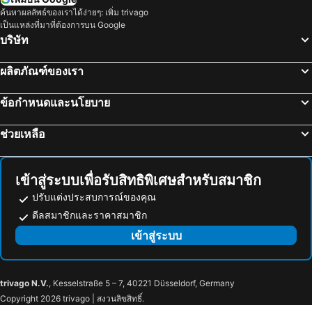
ค้นหาผลลัพธ์ของเราได้ง่ายๆ: เพิ่ม trivago
ฮาวน์สโล, อังกฤษ โรงแรม
ยอร์ค, อังกฤษ โรงแรม
เป็นแหล่งที่มาที่ต้องการบน Google
บริษัท
ผลิตภัณฑ์ของเรา
ข้อกำหนดและนโยบาย
ช่วยเหลือ
เข้าสู่ระบบเพื่อรับสิทธิพิเศษสำหรับสมาชิก
ปรับแต่งประสบการณ์ของคุณ
ดีลสมาชิกและราคาสมาชิก
เข้าสู่ระบบ
trivago N.V.
, Kesselstraße 5 – 7, 40221 Düsseldorf, Germany
Copyright 2026 trivago | สงวนลิขสิทธิ์.