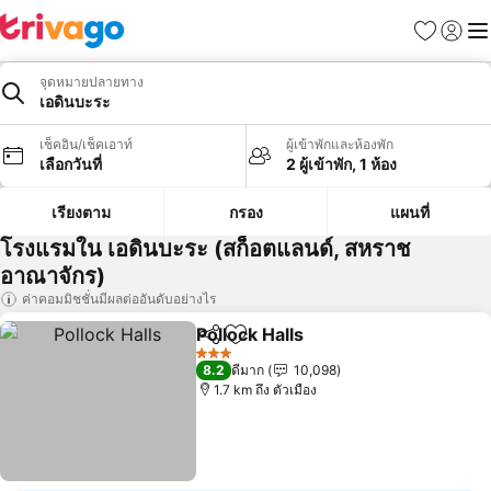
รายการโป
เข้าสู่ร
เมนู
จุดหมายปลายทาง
เอดินบะระ
เช็คอิน/เช็คเอาท์
ผู้เข้าพักและห้องพัก
เลือกวันที่
2 ผู้เข้าพัก, 1 ห้อง
เรียงตาม
กรอง
แผนที่
โรงแรมใน เอดินบะระ (สก็อตแลนด์, สหราช
อาณาจักร)
ค่าคอมมิชชั่นมีผลต่ออันดับอย่างไร
Pollock Halls
แชร์
เพิ่มในรายการโปรด
3 ดาว
8.2
ดีมาก
10,098
1.7 km ถึง ตัวเมือง