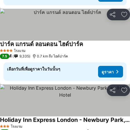
แชร์
เพ
ปาร์ค แกรนด์ ลอนดอน ไฮด์ปาร์ค
ดูราคา
โรงแรม
4 ดาว
7.5
ดี
9,335
0.7 km ถึง ไฮด์ปาร์ค
เลือกวันที่เพื่อดูราคาในวันนั้นๆ
ดูราคา
แชร์
เพ
Holiday Inn Express London - Newbury Park, an IHG Hotel
ดูราคา
โรงแรม
3 ดาว