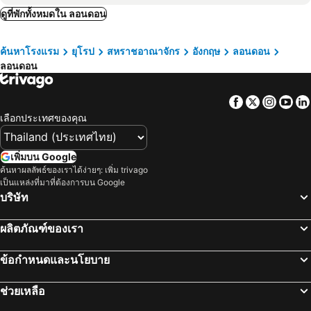
วินด์เซอร์, อังกฤษ โรงแรม
โวกิงก์, อังกฤษ โรงแรม
ดูที่พักทั้งหมดใน ลอนดอน
Mimi's Hotel Soho
Premier Inn London Clapham
ฮอร์เล่, อังกฤษ โรงแรม
เกอด์ฟอร์ด, อังกฤษ โรงแรม
Travelodge London Greenwich High Road
Park Grand Paddington Court
ค้นหาโรงแรม
ยุโรป
สหราชอาณาจักร
อังกฤษ
ลอนดอน
สตีเวนนาจ, อังกฤษ โรงแรม
เซาท์เอนออนซี, อังกฤษ โรงแรม
The Ship Rooms
Premier Inn London St Pancras
ลอนดอน
นอร์ทแฮมตัน, อังกฤษ โรงแรม
คราวเลย์, อังกฤษ โรงแรม
Point A Hotel London Westminster
London Town Hotel
ไฮน์วีคอมเบ่, อังกฤษ โรงแรม
บาร์คคิ่ง, อังกฤษ โรงแรม
โรงแรมเดอะ แมรีลีโบน
Hilton London Metropole
Facebook
Twitter
Insta
Yo
เบอร์มิงแฮม, อังกฤษ โรงแรม
อ๊อกซฟอร์ด, อังกฤษ โรงแรม
เลือกประเทศของคุณ
โนโวเทล ลอนดอน วอเตอร์ลู
โรงแรมซิดนีย์เฮ้าส์ เชลซี
เชียวท์เท็นฮาม, อังกฤษ โรงแรม
โซลิฮูล, อังกฤษ โรงแรม
น็อตติงแฮม, อังกฤษ โรงแรม
ปีเตอร์โบโร, อังกฤษ โรงแรม
เพิ่มบน Google
ค้นหาผลลัพธ์ของเราได้ง่ายๆ: เพิ่ม trivago
โฮเวอร์แฮมตัน, อังกฤษ โรงแรม
เอดินบะระ, สก็อตแลนด์ โรงแรม
เป็นแหล่งที่มาที่ต้องการบน Google
แมนเชสเตอร์, อังกฤษ โรงแรม
ลิเวอร์พูล, อังกฤษ โรงแรม
บริษัท
ฮีทโทรว์, อังกฤษ โรงแรม
ไบรตัน, อังกฤษ โรงแรม
ผลิตภัณฑ์ของเรา
ฮาวน์สโล, อังกฤษ โรงแรม
ยอร์ค, อังกฤษ โรงแรม
กลาสโกว์, สก็อตแลนด์ โรงแรม
ข้อกำหนดและนโยบาย
ช่วยเหลือ