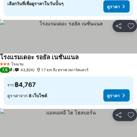
เลือกวันที่เพื่อดูราคาในวันนั้นๆ
ดูราคา
แชร์
เพ
โรงแรมเดอะ รอยัล เนชั่นแนล
ดูราคา
โรงแรม
3 ดาว
7.5
ดี
43,824
1.7 km ถึง ทราฟาลการ์สแควร์
฿4,767
จาก
ดูราคาจาก
8 เว็บไซต์
ดูราคา
แชร์
เพ