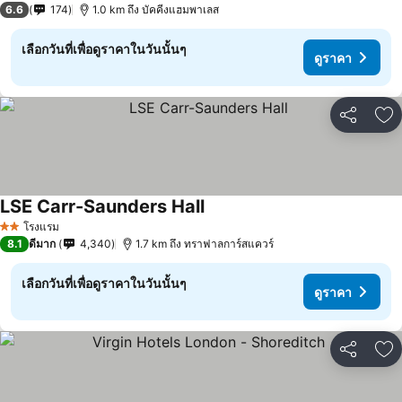
6.6
174
1.0 km ถึง บัคคีงแฮมพาเลส
เลือกวันที่เพื่อดูราคาในวันนั้นๆ
ดูราคา
แชร์
เพ
LSE Carr-Saunders Hall
ดูราคา
โรงแรม
2 ดาว
8.1
ดีมาก
4,340
1.7 km ถึง ทราฟาลการ์สแควร์
เลือกวันที่เพื่อดูราคาในวันนั้นๆ
ดูราคา
แชร์
เพ