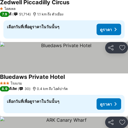
Zedwell Piccadilly Circus
ดูราคา
โฮสเทล
1 ดาว
7.9
ดี
51,714
1.1 km ถึง ตัวเมือง
เลือกวันที่เพื่อดูราคาในวันนั้นๆ
ดูราคา
แชร์
เพ
Bluedaws Private Hotel
ดูราคา
โรงแรม
3 ดาว
8.9
ดีเลิศ
30
0.4 km ถึง ไฮด์ปาร์ค
เลือกวันที่เพื่อดูราคาในวันนั้นๆ
ดูราคา
แชร์
เพ