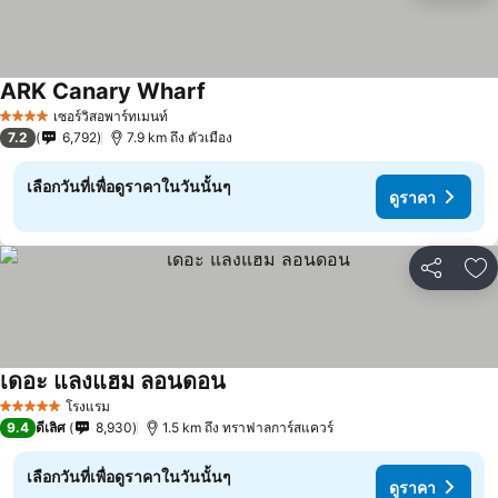
ARK Canary Wharf
ดูราคา
เซอร์วิสอพาร์ทเมนท์
4 ดาว
7.2
6,792
7.9 km ถึง ตัวเมือง
เลือกวันที่เพื่อดูราคาในวันนั้นๆ
ดูราคา
แชร์
เพ
เดอะ แลงแฮม ลอนดอน
ดูราคา
โรงแรม
5 ดาว
9.4
ดีเลิศ
8,930
1.5 km ถึง ทราฟาลการ์สแควร์
เลือกวันที่เพื่อดูราคาในวันนั้นๆ
ดูราคา