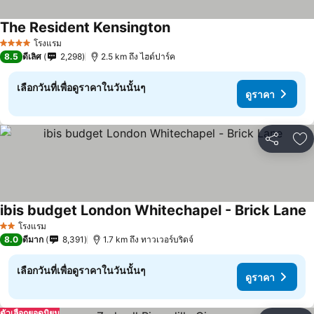
The Resident Kensington
ดูราคา
โรงแรม
4 ดาว
8.5
ดีเลิศ
2,298
2.5 km ถึง ไฮด์ปาร์ค
เลือกวันที่เพื่อดูราคาในวันนั้นๆ
ดูราคา
แชร์
เพ
ibis budget London Whitechapel - Brick Lane
ด
โรงแรม
2 ดาว
8.0
ดีมาก
8,391
1.7 km ถึง ทาวเวอร์บริดจ์
เลือกวันที่เพื่อดูราคาในวันนั้นๆ
ดูราคา
ตัวเลือกยอดนิยม