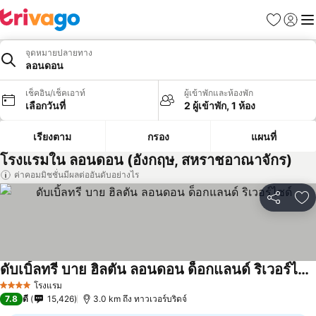
รายการโป
เข้าสู่ร
เมนู
จุดหมายปลายทาง
ลอนดอน
เช็คอิน/เช็คเอาท์
ผู้เข้าพักและห้องพัก
เลือกวันที่
2 ผู้เข้าพัก, 1 ห้อง
เรียงตาม
กรอง
แผนที่
โรงแรมใน ลอนดอน (อังกฤษ, สหราชอาณาจักร)
ค่าคอมมิชชั่นมีผลต่ออันดับอย่างไร
แชร์
เพ
ดับเบิ้ลทรี บาย ฮิลตัน ลอนดอน ด็อกแลนด์ ริเวอร์ไซด์
ดูราคา
โรงแรม
4 ดาว
7.8
ดี
15,426
3.0 km ถึง ทาวเวอร์บริดจ์