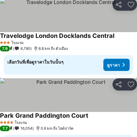
แชร์
เพ
Travelodge London Docklands Central
ดูราคา
โรงแรม
3 ดาว
7.9
ดี
6,790
8.8 km ถึง ตัวเมือง
เลือกวันที่เพื่อดูราคาในวันนั้นๆ
ดูราคา
แชร์
เพ
Park Grand Paddington Court
ดูราคา
โรงแรม
4 ดาว
7.7
ดี
16,054
0.6 km ถึง ไฮด์ปาร์ค