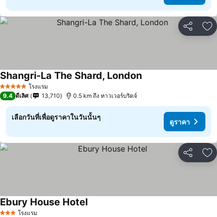
แชร์
เพ
Shangri-La The Shard, London
ดูราคา
โรงแรม
5 ดาว
9.4
ดีเลิศ
13,710
0.5 km ถึง ทาวเวอร์บริดจ์
เลือกวันที่เพื่อดูราคาในวันนั้นๆ
ดูราคา
แชร์
เพ
Ebury House Hotel
ดูราคา
โรงแรม
3 ดาว