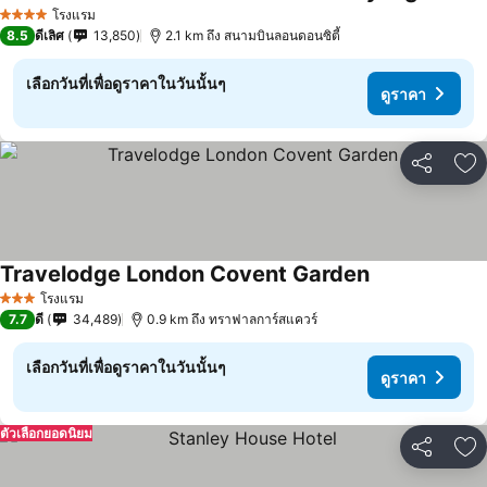
ดูราคา
โรงแรม
4 ดาว
8.5
ดีเลิศ
13,850
2.1 km ถึง สนามบินลอนดอนซิตี้
เลือกวันที่เพื่อดูราคาในวันนั้นๆ
ดูราคา
แชร์
เพ
Travelodge London Covent Garden
ดูราคา
โรงแรม
3 ดาว
7.7
ดี
34,489
0.9 km ถึง ทราฟาลการ์สแควร์
เลือกวันที่เพื่อดูราคาในวันนั้นๆ
ดูราคา
ตัวเลือกยอดนิยม
แชร์
เพ