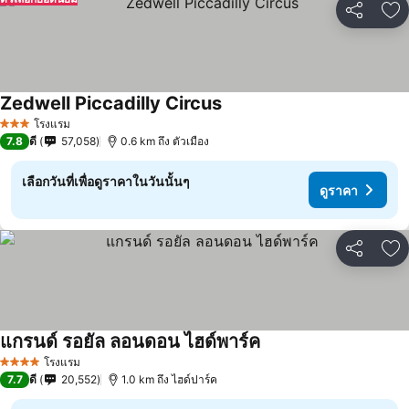
แชร์
เพ
Zedwell Piccadilly Circus
ดูราคา
โรงแรม
3 ดาว
7.8
ดี
57,058
0.6 km ถึง ตัวเมือง
เลือกวันที่เพื่อดูราคาในวันนั้นๆ
ดูราคา
แชร์
เพ
แกรนด์ รอยัล ลอนดอน ไฮด์พาร์ค
ดูราคา
โรงแรม
4 ดาว
7.7
ดี
20,552
1.0 km ถึง ไฮด์ปาร์ค