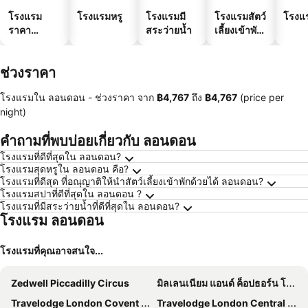
โรงแรม
โรงแรมหรู
โรงแรมมี
โรงแรมสัตว์
โรงแ
ราคา
สระว่ายน้ำ
เลี้ยงเข้าพัก
ประหยัด
ได้
ช่วงราคา
โรงแรมใน ลอนดอน -
ช่วงราคา
จาก
‎฿4,767
ถึง
‎฿4,767
(price per
night)
คำถามที่พบบ่อยเกี่ยวกับ ลอนดอน
โรงแรมที่ดีที่สุดใน ลอนดอน?
โรงแรมสุดหรูใน ลอนดอน คือ?
โรงแรมที่ดีสุด ที่อณุญาติให้นำสัตว์เลี้ยงเข้าพักด้วยได้ ลอนดอน?
โรงแรมสปาที่ดีที่สุดใน ลอนดอน ?
โรงแรมที่มีสระว่ายน้ำที่ดีที่สุดใน ลอนดอน?
โรงแรม ลอนดอน
โรงแรมที่คุณอาจสนใจ...
Zedwell Piccadilly Circus
มิลเลนเนียม แอนด์ ค็อปธอร์น โฮเทลส์ แอท เชลซี ฟุตบอล คลับ
Travelodge London Covent Garden
Travelodge London Central City Road