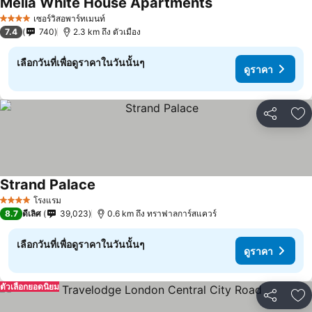
Meliá White House Apartments
ดูราคา
เซอร์วิสอพาร์ทเมนท์
4 ดาว
7.4
740
2.3 km ถึง ตัวเมือง
เลือกวันที่เพื่อดูราคาในวันนั้นๆ
ดูราคา
แชร์
เพ
Strand Palace
ดูราคา
โรงแรม
4 ดาว
8.7
ดีเลิศ
39,023
0.6 km ถึง ทราฟาลการ์สแควร์
เลือกวันที่เพื่อดูราคาในวันนั้นๆ
ดูราคา
ตัวเลือกยอดนิยม
แชร์
เพ