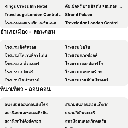
Kings Cross Inn Hotel
ดับเบิ้ลทรี บาย ฮิลตัน ลอนดอน ด็อกแลนด์ ริเวอร์ไซด์
Travelodge London Central Euston
Strand Palace
โรงแรมเดอะ รอยัล เนชั่นแนล
Travelodge London Central Kings Cross
อำเภอเมือง - ลอนดอน
โรงแรมเอลเลน เคนซิงตัน
Hilton London Canary Wharf
ฮิลตัน ลอนดอน แพดดิงตัน
ปาร์ค แกรนด์ ลอนดอน ไฮด์ปาร์ค
โรงแรม คิงส์ครอส
โรงแรม โซโห
Hotel Riu Plaza London The Westminster
Kip Hotel
โรงแรม โคเวนท์การ์เด้น
โรงแรม แวกซ์ฮอล์
Holiday Inn Express London - Limehouse By Ihg
Assembly Leicester Square
โรงแรม เบส์วอเตอร์
โรงแรม เออลส์มาร์โก
Zedwell Underground Hotel Tottenham Court Rd
Heeton Concept Hotel - Kensington London
โรงแรม เมย์แฟร์
โรงแรม แคมเบอร์เวล
Thistle London Hyde Park Kensington Gardens
โรงแรมการ์เดนวิว
โรงแรม ไชน่าทาวน์
โรงแรม เวสต์มินนีสเตอร์
เมอร์เคียว ลอนดอน แพดดิงตัน
The Wesley Euston
ที่น่าเที่ยว - ลอนดอน
โรงแรม แพดดิงตัน
โรงแรม เคนนิงตัน - อำเภอ
Travelodge London Kings Cross Royal Scot
Travelodge London Central Tower Bridge
โรงแรม แบทเทอร์ซี
โรงแรม แฮมป์สเตท
Dorsett Shepherds Bush
Park Avenue Bayswater Inn Hyde Park
สนามบินลอนดอนฮีทโธร
สนามบินลอนดอนแก็ตวิก
โรงแรม เดปฟอร์ด
TRIBE London Canary Wharf
The Drey - Kensington, Earl's Court
สถานีลอนดอนแพดดิงตัน
สนามกีฬาเวมเบรี
The Cumberland, London
City London Hotel
สถานีรถไฟคิงส์ครอส
สถานีลอนดอนวิกตอเรีย
โนโวเทล ลอนดอน แพดดิงตัน
Radisson Blu Hotel, London Mercer Street