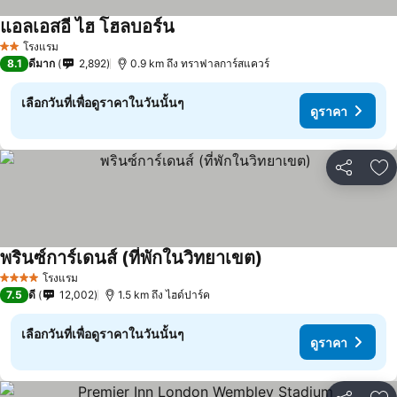
แอลเอสอี ไฮ โฮลบอร์น
ดูราคา
โรงแรม
2 ดาว
8.1
ดีมาก
2,892
0.9 km ถึง ทราฟาลการ์สแควร์
เลือกวันที่เพื่อดูราคาในวันนั้นๆ
ดูราคา
แชร์
เพ
พรินซ์การ์เดนส์ (ที่พักในวิทยาเขต)
ดูราคา
โรงแรม
4 ดาว
7.5
ดี
12,002
1.5 km ถึง ไฮด์ปาร์ค
เลือกวันที่เพื่อดูราคาในวันนั้นๆ
ดูราคา