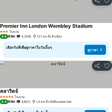
แชร์
เพ
Premier Inn London Wembley Stadium
ดูราคา
โรงแรม
3 ดาว
8.6
ดีเลิศ
4,308
12.1 km ถึง ตัวเมือง
เลือกวันที่เพื่อดูราคาในวันนั้นๆ
ดูราคา
แชร์
เพ
คลาริดจ์
ดูราคา
โรงแรม
5 ดาว
9.4
ดีเลิศ
8,801
1.4 km ถึง บัคคีงแฮมพาเลส