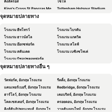
คิงส์ครอส
โซโห
แกรนจ์ คลาเรนดอน
Residence Inn by Marriott London Kensington
King's Cross St.Pancras Metro Station
Tottenham Hotspur Stadium
โรงแรมสโลน สแควร์
Pan Pacific London
จุดหมายปลายทาง
ถนนออกซ์ฟอร์ด
Angel Metro Station
Point A Hotel London Kings Cross – St Pancras
Novotel London Blackfriars
โคเวนท์การ์เด้น
สถานนานาชาติเซนตแพนคราส
CG Kensington
โรงแรมแฟร์เวย์
โรงแรม ฮีทโทรว์
โรงแรม ไบรตัน
รถไฟใต้ดินลอนดอน
ธอร์ปพาร์
Gresham Hotel Bloomsbury
ibis budget London Whitechapel - Brick Lane
โรงแรม ฮาวน์สโล
โรงแรม แกตวิค
O2
Euston Station
hub by Premier Inn London Westminster Abbey hotel
Park Plaza London Riverbank
โรงแรม อ๊อกซฟอร์ด
โรงแรม สโลฟ์
แวกซ์ฮอล์
เบส์วอเตอร์
โรงแรมเดอะ เพรสซิเดนท์
เซนต์ ไจลส์ ลอนดอน - เซนต์ ไจลส์ โฮเทล
โรงแรม สตันเตด
โรงแรม เบซิงซโทเค่
LoCo London Comedy Film Festival at BFI Southbank
27th London Lesbian & Gay Film Festival
โรงแรมดับเบิลทรี บาย ฮิลตัน ลอนดอน เชลซี
โรงแรมเดอะ รอยัล เฮาส์การ์ด
โรงแรม บิชอปซตอทฟอร์ด
London Restaurant Festival
Vodafone London Fashion Weekend at Somerset House
Club Quarters Hotel Trafalgar Square, London
The Grand at Trafalgar Square
จุดหมายปลายทางอื่น ๆ
Mayor's New Year's Eve Fireworks Display
The Moonwalk London at Battersea Power Station
Great Scotland Yard Hotel, part of Hyatt
Corinthia London
The Telegraph Adventure Travel Show at Olympia
Stitch AW13 at Business Design Centre
The Z Hotel Leicester Square
The Z Hotel Piccadilly
วัตฟอร์ด, อังกฤษ โรงแรม
รีดดิ้ง, อังกฤษ โรงแรม
Huntley Archive Heritage Road Show at Victoria and Albert Museum
West Harrow Metro Station
The Z Hotel Trafalgar
St Martins Lane London, a Morgans Originals hotel
แคนเทอร์เบอรี่, อังกฤษ โรงแรม
Redbridge, อังกฤษ โรงแรม
Ebbsfleet International Railway Station
Canary Wharf Underground Station
Thistle London Piccadilly
Victory House Leicester Square
ฮาร์โลว์, อังกฤษ โรงแรม
เคมบริดจ์, อังกฤษ โรงแรม
เบ็ธนัลกรีน
วาดวอธ
W London
Moxy London Piccadilly Circus
โคลเชสเตอร์, อังกฤษ โรงแรม
ครอยดอน, อังกฤษ โรงแรม
รอยัลแอสค็อท
Cockfosters Metro Station
The Savoy
The Dilly
คิงส์ตันอัปพอนเทมส์, อังกฤษ โรงแรม
วาลตันออนไทม์, อังกฤษ โรงแรม
West Ruislip Metro Station
London Garments Expo at Business Design Centre
โรงแรมคาเฟ่ รอยัล
City Prime Camden