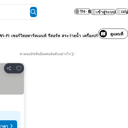
TH · ฿
เมนู
เข้าสู่ระบบ
ดูแผนที่
Wi-Fi
เซอร์วิสอพาร์ทเมนท์
รีสอร์ท
สระว่ายน้ำ
เครื่องปรับอากาศ
ไม่ต้อง
ค่าคอมมิชชั่นมีผลต่ออันดับอย่างไร
เพิ่มในรายการโปรด
แชร์
ราคา