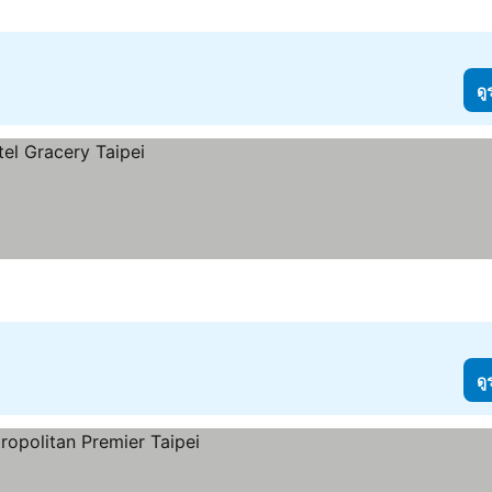
ดู
ดู