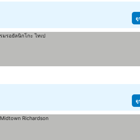
ดู
ดู