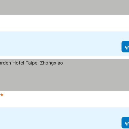
ดู
าว
ดู