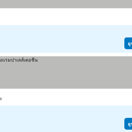
ดู
ll
ดู