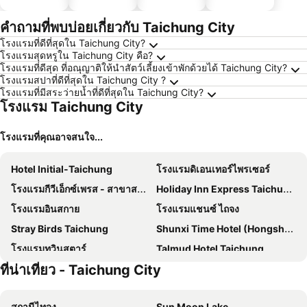
ประหยัด
ได้
คำถามที่พบบ่อยเกี่ยวกับ Taichung City
โรงแรมที่ดีที่สุดใน Taichung City?
โรงแรมสุดหรูใน Taichung City คือ?
โรงแรมที่ดีสุด ที่อณุญาติให้นำสัตว์เลี้ยงเข้าพักด้วยได้ Taichung City?
โรงแรมสปาที่ดีที่สุดใน Taichung City ?
โรงแรมที่มีสระว่ายน้ำที่ดีที่สุดใน Taichung City?
โรงแรม Taichung City
โรงแรมที่คุณอาจสนใจ...
Hotel Initial-Taichung
โรงแรมดิเอนเทอร์ไพรเซอร์
โรงแรมกีวีเอ็กซ์เพรส - สาขาสถานีไถจง 2
Holiday Inn Express Taichung Park By Ihg
โรงแรมอินสกาย
โรงแรมแชนซ์ ไถจง
Stray Birds Taichung
Shunxi Time Hotel (Hongshan Lake Gufu Street)
โรงแรมทวินสตาร์
Talmud Hotel Taichung
ที่น่าเที่ยว - Taichung City
Regal International Hotel
เลอพาร์คเกอร์
โรงแรมคุนทัวร์
采寓halo house
สถานีไทจง
Sun Moon Lake