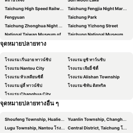
Palmer Hotel
โรงแรมฟอร์บส์
Taichung High Speed Railway Station
Taichung Fengjia Night Market
Olah Poshtel Taichung Wenxin
Le Méridien Taichung
Fengyuan
Taichung Park
โรงแรมธุรกิจซอว์จุง
โรงแรม P&F
Taichung Zhonghua Night Market
Taichung Yizhong Street
โรงแรมเดอะคลาวด์
Tempus Hotel Taichung
National Taiwan Museum of Fine Arts
Taichung National Museum of Natural Science
โรงแรมมิลเลนเนียม ไถจง
53 Hotel
จุดหมายปลายทาง
Lugang Mazu Temple
Puli Brewery
โรงแรมอินเฮาส์ ไถจง
Kloud Hotel
Taichung Xinshe Sea of Flower
Sanyi Wood Sculpture Museum
โรงแรมไถจง วันจง
MINI HOTELS (Taichung Station Branch)
โรงแรม เริ่นอาย ทาวน์ชิป
โรงแรม ยูชิ ทาว์นชิบ
Taichung Hofong Bike Path
Hehuanshan
โรงแรมกีวีเอ็กซ์เพรส
เคโกลด์
โรงแรม Nantou City
โรงแรม เจียอี้ ซิตี้
Dakeng Scenary Area
โรงแรมบัตเลอร์ (เดิมคือโรงแรมพลาซ่า)
ไถจง บ็อกซ์ ดีไซน์โฮเทล
โรงแรม หัวเหลียนซิตี้
โรงแรม Alishan Township
Feng Chia Hygge
Hotel Maple Taiwan Boulevard
โรงแรม ผู่ลี้ ทาวน์ชิป
โรงแรม ซิทัน ดิสทริค
Green Hotel - Fengjia
โรงแรมบราโว
โรงแรม Changhua City
Mu Pinju Hotel
Reddot Hotel
จุดหมายปลายทางอื่น ๆ
Intercontinental Taichung
โรงแรมมูนเลค
台中小西城旅店(miniwest Hotel)
Migo Stay
Shoufeng Township, Hualien โรงแรม
Yuanlin Township, Changhua โรงแรม
Fairfield By Marriott Taichung
台中逢甲九九商旅 台中出差 台中團體訂房 台中國旅卡
Lugu Township, Nantou โรงแรม
Central District, Taichung โรงแรม
Jin Jiang Inn Xuzhou Feng County Bus Station
The Royal Taichung