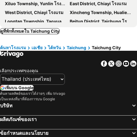
Xiluo Township, Yunlin โรงแรม
East District, Chiayi โรงแรม
Mr.Petter
โรงแรมไอ-ดีล
West District, Chiayi โรงแรม
Xincheng Township, Hualien โรงแรม
Half
Moqiuliliuchuanxinglu
Longtan Township, Taoyuan โรงแรม
Beitun District, Taichung โรงแรม
Taichung Charming City Hotel
Dali District, Taichung โรงแรม
Wuri District, Taichung โรงแรม
ดูที่พักทั้งหมดใน Taichung City
Longjing District, Taichung โรงแรม
Qingshui District, Taichung โรงแรม
ค้นหาโรงแรม
เอเชีย
ไต้หวัน
Taichung
Taichung City
Douliu City, Yunlin โรงแรม
Miaoli City, Miaoli โรงแรม
Huwei Township, Yunlin โรงแรม
Gukeng Township, Yunlin โรงแรม
Facebook
Twitter
Insta
Yo
Xinyi Township, Nantou โรงแรม
อิสต์ ดิสทริคท์, Hsinchu โรงแรม
เลือกประเทศของคุณ
เริ่นอาย ทาวน์ชิป, Nantou โรงแรม
เถาหยวน ซิตี้, Taoyuan โรงแรม
Dayuan Township, Taoyuan โรงแรม
ยูชิ ทาว์นชิบ, Nantou โรงแรม
เพิ่มบน Google
Nantou City, Nantou โรงแรม
เจียอี้ ซิตี้, Chiayi โรงแรม
ค้นหาผลลัพธ์ของเราได้ง่ายๆ: เพิ่ม trivago
เป็นแหล่งที่มาที่ต้องการบน Google
หัวเหลียนซิตี้, Hualien โรงแรม
Alishan Township, Chiayi โรงแรม
บริษัท
ไทเป, ไทเป โรงแรม
เกาสง, Kaohsiung โรงแรม
ผลิตภัณฑ์ของเรา
หวั่นหัว, ไทเป โรงแรม
จงเซิง, ไทเป โรงแรม
ไถหนาน, Tainan โรงแรม
ข้อกำหนดและนโยบาย