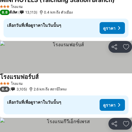
MINI HOTELS (Taichung Station Branch)
โรงแรม
3 ดาว
8.8
ดีเลิศ
13,113
0.4 km ถึง ตัวเมือง
เลือกวันที่เพื่อดูราคาในวันนั้นๆ
ดูราคา
แชร์
เพ
โรงแรมฟอร์บส์
โรงแรม
3 ดาว
6.4
3,105
2.6 km ถึง สถานีไทจง
เลือกวันที่เพื่อดูราคาในวันนั้นๆ
ดูราคา
แชร์
เพ