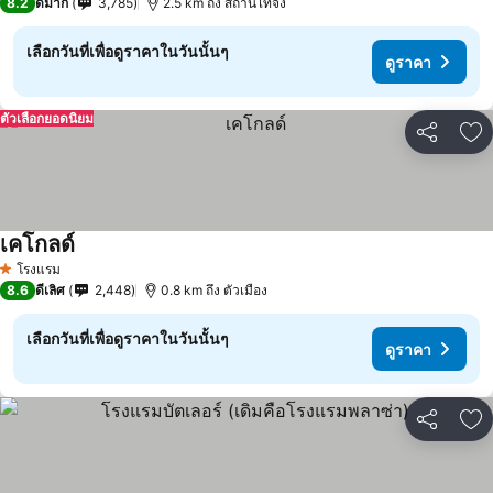
8.2
ดีมาก
3,785
2.5 km ถึง สถานีไทจง
เลือกวันที่เพื่อดูราคาในวันนั้นๆ
ดูราคา
ตัวเลือกยอดนิยม
แชร์
เพ
เคโกลด์
โรงแรม
1 ดาว
8.6
ดีเลิศ
2,448
0.8 km ถึง ตัวเมือง
เลือกวันที่เพื่อดูราคาในวันนั้นๆ
ดูราคา
แชร์
เพ