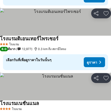
แชร์
เพ
โรงแรมดิเอนเทอร์ไพรเซอร์
โรงแรม
3 ดาว
8.0
ดีมาก
12,977
0.3 km ถึง สถานีไทจง
เลือกวันที่เพื่อดูราคาในวันนั้นๆ
ดูราคา
แชร์
เพ
โรงแรมเนชั่นแนล
โรงแรม
4 ดาว