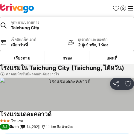
รายการโป
เข้าสู่ร
เมนู
จุดหมายปลายทาง
Taichung City
เช็คอิน/เช็คเอาท์
ผู้เข้าพักและห้องพัก
เลือกวันที่
2 ผู้เข้าพัก, 1 ห้อง
เรียงตาม
กรอง
แผนที่
โรงแรมใน Taichung City (Taichung, ไต้หวัน)
ค่าคอมมิชชั่นมีผลต่ออันดับอย่างไร
แชร์
เพ
โรงแรมเดอะคลาวด์
โรงแรม
3 ดาว
8.1
ดีมาก
14,292
1.1 km ถึง ตัวเมือง