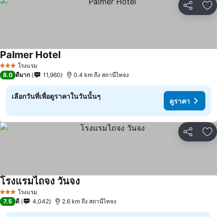
แชร์
เพ
Palmer Hotel
โรงแรม
3 ดาว
8.0
ดีมาก
11,960
0.4 km ถึง สถานีไทจง
เลือกวันที่เพื่อดูราคาในวันนั้นๆ
ดูราคา
แชร์
เพ
โรงแรมไถจง วันจง
โรงแรม
3 ดาว
7.5
ดี
4,042
2.6 km ถึง สถานีไทจง