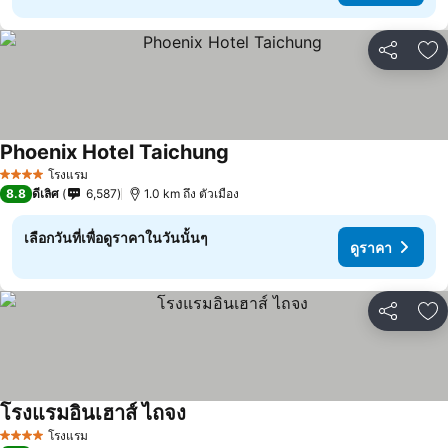
แชร์
เพ
Phoenix Hotel Taichung
โรงแรม
4 ดาว
8.8
ดีเลิศ
6,587
1.0 km ถึง ตัวเมือง
เลือกวันที่เพื่อดูราคาในวันนั้นๆ
ดูราคา
แชร์
เพ
โรงแรมอินเฮาส์ ไถจง
โรงแรม
4 ดาว