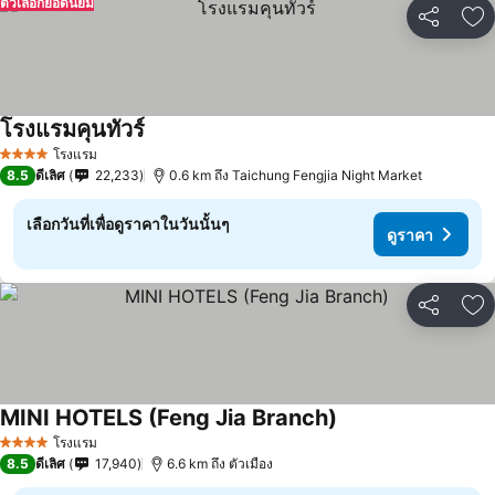
ตัวเลือกยอดนิยม
แชร์
เพ
โรงแรมคุนทัวร์
โรงแรม
4 ดาว
8.5
ดีเลิศ
22,233
0.6 km ถึง Taichung Fengjia Night Market
เลือกวันที่เพื่อดูราคาในวันนั้นๆ
ดูราคา
แชร์
เพ
MINI HOTELS (Feng Jia Branch)
โรงแรม
4 ดาว
8.5
ดีเลิศ
17,940
6.6 km ถึง ตัวเมือง