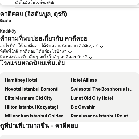
เมื่อไปยังเว็บไซต์จองที่พัก
คาดีคอย (อิสตันบูล, ตุรกี)
ติดต่อ
Kadıköy
,
คำถามที่พบบ่อยเกี่ยวกับ คาดีคอย
อะไรที่ทำให้ คาดีคอย ได้รับความนิยมจาก อิสตันบูล?
ที่พักที่ใกล้ คาดีคอย ได้แก่อะไรบ้าง?
มีแหล่งท่องเที่ยวอื่นๆ อะไรใกล้ๆ คาดีคอย บ้าง?
โรงแรมยอดนิยมเพิ่มเติม
Hamitbey Hotel
Hotel Alilass
Novotel Istanbul Bomonti
Swissotel The Bosphorus Istanbul
Elite Marmara Old City
Lunet Old City Hotel
Hilton Istanbul Kozyatagi
Biz Cevahir
Millennium Istanbul Golden Horn
Renaissance Istanbul Polat Bosphorus Hotel
ดูที่น่าเที่ยวมากขึ้น - คาดีคอย
Nippon Hotel
Premist Hotels Taksim
Housemill Bomonti
Dosso Dossi Hotels & Spa Downtown