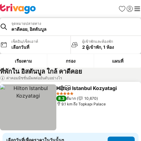
รายการโป
เข้าสู่ร
เมนู
จุดหมายปลายทาง
คาดีคอย, อิสตันบูล
เช็คอิน/เช็คเอาท์
ผู้เข้าพักและห้องพัก
เลือกวันที่
2 ผู้เข้าพัก, 1 ห้อง
เรียงตาม
กรอง
แผนที่
ที่พักใน อิสตันบูล ใกล้ คาดีคอย
ค่าคอมมิชชั่นมีผลต่ออันดับอย่างไร
Hilton Istanbul Kozyatagi
แชร์
เพิ่มในรายการโปรด
5 ดาว
8.3
ดีมาก
10,670
9.1 km ถึง Topkapı Palace
เลือกวันที่เพื่อดูราคาในวันนั้นๆ