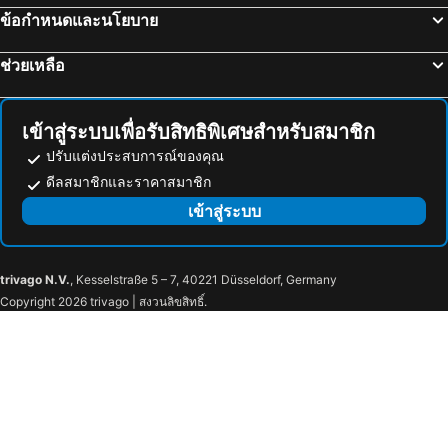
ข้อกำหนดและนโยบาย
Intercontinental Istanbul Eurasia Marathon
Bostanci Tren Gari
Delta Hotels by Marriott Istanbul Levent
Radisson Collection Hotel, Vadistanbul
Fenerbahce Park
Cinemaximum Akasya Acıbadem
Radisson Blu Hotel, Istanbul Pera
Mosaic Hotel Old City -Special Category
ช่วยเหลือ
สนามกีฬาซูครูว์ซาราโคกูลว์
Acibadem Subway Station
Address Istanbul
My Plus Royal Ataşehir
Setur Kalamış ve Fenerbahçe Marina
Brandium
Frezya Hotel - Women Only Deluxe Suite & Rooms
Mateo Hotel
เข้าสู่ระบบเพื่อรับสิทธิพิเศษสำหรับสมาชิก
Aya Yorgi Monastery
อดาลาร์
Radisson Blu Bosphorus Hotel, Istanbul
Valide Sultan Konagi
ปรับแต่งประสบการณ์ของคุณ
Gebze
FOTEG ISTANBUL
Sumengen Hotel
Star Hotel
ดีลสมาชิกและราคาสมาชิก
Sefakoy
Taksim Metro Station
Antis Hotel
Armagrandi Spina Hotel-Special Category
เข้าสู่ระบบ
Balibey Han
Tomb of Osmangazi
Dilhayat Kalfa Hotel
Asmali Hotel
MUTEX
Platform Merter
The Peninsula Istanbul
Dosso Dossi Hotels Old City
trivago N.V.
, Kesselstraße 5 – 7, 40221 Düsseldorf, Germany
Eskihisar
อุสคูดาร์
Skalion Hotel
Elite World Istanbul Taksim
Copyright 2026 trivago | สงวนลิขสิทธิ์.
Arhitekturen rezervat selo Brashlyan
AIREX ISTANBUL AIR SHOW
Nuru Ziya Residences
Legacy Ottoman Hotel
Lufti Kirdar Convention and Exhibition Centre