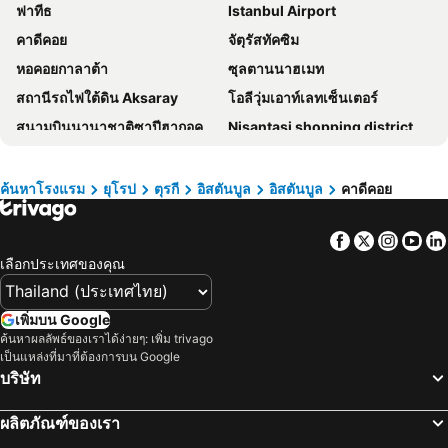
ฟาทีธ
Istanbul Airport
Sofitel Istanbul Taksim
A Plus Residence
คาดีคอย
จัตุรัสทัคซิม
Violin Boutique Hotel
The Gate Kadikoy Downtown
หอคอยกาลาต้า
ซุลตานนาฮเมท
Ramada by Wyndham Istanbul Alibeykoy
Ottoman's Life Hotel Deluxe
สถานีรถไฟใต้ดิน Aksaray
โอลีวุ่มเอาท์เลทเซ็นเตอร์
Istanbul Midpoint Hotel
Rota Star Hotel Beyoğlu
สนามบินนานาชาติซาปีฮากอคเซน
Nisantasi shopping district
Mest Hotel
The Ritz-Carlton, Istanbul
Esenkoy
Büyükçekmece
Porta Romanos Hotel
Juno Hotel Taksim
Sile Ayazma Beach
ทเซ็นทราเลนพลาซฮ์
Berr Hotel
Royan Hotel Hagia Sophia Istanbul A Member Of Radisson Individuals
ค้นหาโรงแรม
ยุโรป
ตุรกี
อิสตันบูล
อิสตันบูล
คาดีคอย
Istanbul Anatolian Side
คีนาเลียดา
Germir Palas Hotel - Special Class
Castillo Rojo Hotel Istanbul
Facebook
Twitter
Insta
Yo
ฮาเกียโซเฟีย
Bahçelievler
Tomtom Suites
Ciragan Palace Kempinski
เลือกประเทศของคุณ
สถานีรถไฟใต้ดิน Ataturk Airport
Sile Aglayankaya Plaji
Park Dedeman Bostanci Hotel
Hotel Ipek Palas
Uludağ – Bursa
Yenisahra Subway Station
Senyor Garden Hotel
The Marmara Taksim
เพิ่มบน Google
Istanbul Toy Museum
Optimum Outlet
DoubleTree by Hilton Hotel Istanbul - Moda
Akgun Istanbul Hotel
ค้นหาผลลัพธ์ของเราได้ง่ายๆ: เพิ่ม trivago
เป็นแหล่งที่มาที่ต้องการบน Google
Koztayagi Subway Station
Palladium Shopping Mall
Ramada by Wyndham Istanbul Old City
Grand Naki Hotel
บริษัท
Palladium
Goztepe Subway Station
Root Karakoy
Premist Hotels Sultanahmet
Bagdat street
Bostanci Subway Station
The Green Park Taksim
Hotel The Public - Special Category
ผลิตภัณฑ์ของเรา
Unalan Subway Station
Caddebostan
Joy Suites
Grand Marcello