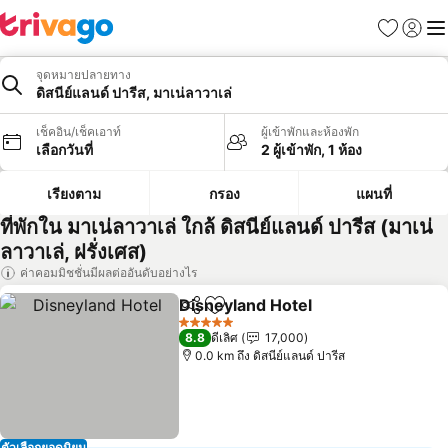
รายการโป
เข้าสู่ร
เมนู
จุดหมายปลายทาง
ดิสนีย์แลนด์ ปารีส, มาเน่ลาวาเล่
เช็คอิน/เช็คเอาท์
ผู้เข้าพักและห้องพัก
เลือกวันที่
2 ผู้เข้าพัก, 1 ห้อง
เรียงตาม
กรอง
แผนที่
ที่พักใน มาเน่ลาวาเล่ ใกล้ ดิสนีย์แลนด์ ปารีส (มาเน่
ลาวาเล่, ฝรั่งเศส)
ค่าคอมมิชชั่นมีผลต่ออันดับอย่างไร
Disneyland Hotel
แชร์
เพิ่มในรายการโปรด
ดูราคา
5 ดาว
8.8
ดีเลิศ
17,000
0.0 km ถึง ดิสนีย์แลนด์ ปารีส
ตัวเลือกยอดนิยม