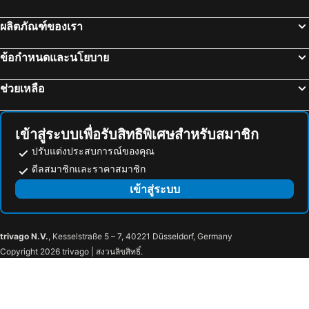
Rouen Airport
Lacs de l'Eau d'Heure
ผลิตภัณฑ์ของเรา
กาเร่เดมาร์เน่ลาวาเล่เคซซี่
วอลท์ดิสนีย์สตูดิโอ
ตำนานบัฟฟาโลบิลล์
Planet Hollywood Marne-la-Vallée
ข้อกำหนดและนโยบาย
ดิสนีย์วิลเลจ
เรนฟอร์เรสท์คาเฟ่ดิสนีย์แลนด์รีสอร์ทปารีส
ช่วยเหลือ
พิพิธภัณฑ์สัตว์น้ำSEA LIFE Centre Commercial Val d'Europe Espace 502
La Vallée Outlet Shopping Village
ศูนย์การค้าระหว่างประเทศวัลเดอร์ยุโรป
Base de Loisirs de Jablines
Aérodrome de Meaux-Esbly
Parc culturel de Rentilly
เข้าสู่ระบบเพื่อรับสิทธิพิเศษสำหรับสมาชิก
ศูนย์การค้าLes Arcades
Rosny 2
ปรับแต่งประสบการณ์ของคุณ
Le Parc des Félins
บัวส์เดอแวงซองน์
ดีลสมาชิกและราคาสมาชิก
คาธอลิกเชิร์ชออฟเซนต์เอลัว
ปารค์ลอรัลเดอปารีส
เข้าสู่ระบบ
Duroc Metro Station
Place Monge Metro Station
Fondation Louis Vuitton
Europe Metro Station
trivago N.V.
, Kesselstraße 5 – 7, 40221 Düsseldorf, Germany
Fêtes de Jeanne d'Arc
Montparnasse - Bienvenue Metro Station
Copyright 2026 trivago | สงวนลิขสิทธิ์.
Monceau Metro Station
Ville de Paris
Gare de Champagne Ardennes
Quartier du Faubourg St Antoine
Centre des Congrès
Rencontres Internationales de Cerfs-volants