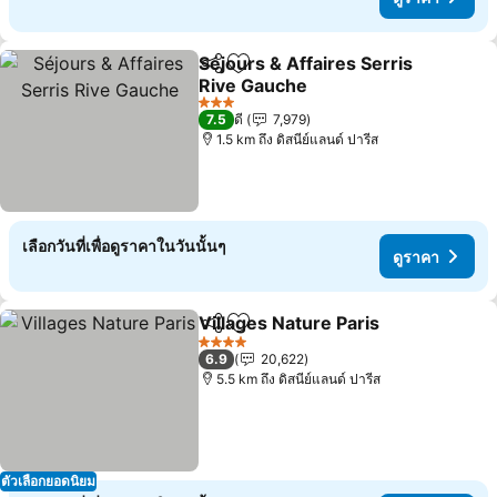
Séjours & Affaires Serris
แชร์
เพิ่มในรายการโปรด
Rive Gauche
ดูราคา
3 ดาว
7.5
ดี
7,979
1.5 km ถึง ดิสนีย์แลนด์ ปารีส
เลือกวันที่เพื่อดูราคาในวันนั้นๆ
ดูราคา
Villages Nature Paris
แชร์
เพิ่มในรายการโปรด
ดูราค
4 ดาว
6.9
20,622
5.5 km ถึง ดิสนีย์แลนด์ ปารีส
ตัวเลือกยอดนิยม