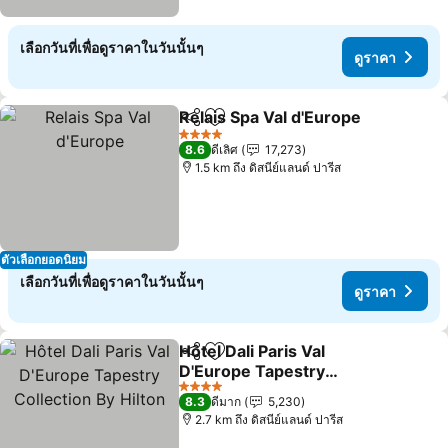
เลือกวันที่เพื่อดูราคาในวันนั้นๆ
ดูราคา
Relais Spa Val d'Europe
แชร์
เพิ่มในรายการโปรด
ดู
4 ดาว
8.6
ดีเลิศ
17,273
1.5 km ถึง ดิสนีย์แลนด์ ปารีส
ตัวเลือกยอดนิยม
เลือกวันที่เพื่อดูราคาในวันนั้นๆ
ดูราคา
Hôtel Dali Paris Val
แชร์
เพิ่มในรายการโปรด
D'Europe Tapestry
Collection By Hilton
ดูราคา
4 ดาว
8.3
ดีมาก
5,230
2.7 km ถึง ดิสนีย์แลนด์ ปารีส