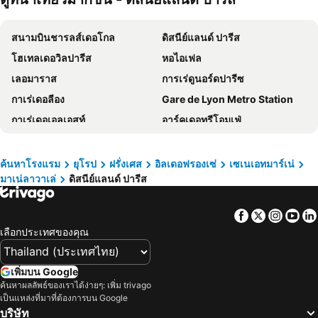
Kyriad ECO - Marne-la-Vallée Saint-Thibault-des-Vignes
Ibis Marne La Vallee Noisy
สนามบินชารลส์เดอโกล
ดิสนีย์แลนด์ ปารีส
B&B HOTEL Meaux
ibis Styles Meaux Centre
โฮเทลเดอวิลปารีส
หอไอเฟล
B&B HOTEL Meaux Nanteuil-lès-meaux
เลอมาราส
การเร่ดูนอร์ดปารีซ
กาเร่เดอลีอง
Gare de Lyon Metro Station
กาเร่เดอเอลเอสท์
อาร์คเดอทรีโอมเฟ่
Palais Garnier Opera National de Paris
Temple du Marais
เบอร์ซี่
1st ดิสตริก ลูฟฟ์
ค้นหาโรงแรม
ยุโรป
ฝรั่งเศส
อิลเดอฟรองเซ่
เซเนเอทมาร์เน่
มาเน่ลาวาเล่
ดิสนีย์แลนด์ ปารีส
Paris-Le Bourget Airport
ฟอรั่มเดสฮอเลส
Châtelet Metro Station
มอนมาร์เร่
Facebook
Twitter
Insta
Yo
โอเดอร์ออน
หลุยส์วิตตอง
เลือกประเทศของคุณ
Buttes Chaumont Metro Station
Bataclan
Gare de l'Est Metro Station
Réaumur - Sébastopol Metro Station
เพิ่มบน Google
Étienne Marcel Metro Station
Cité Internationale Universitaire de Paris
ค้นหาผลลัพธ์ของเราได้ง่ายๆ: เพิ่ม trivago
เป็นแหล่งที่มาที่ต้องการบน Google
กาเรเดอมอนปารนาเซ
Cambronne Metro Station
บริษัท