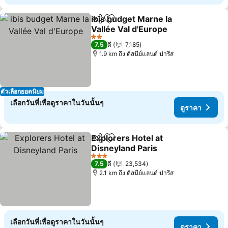
ibis budget Marne la
แชร์
เพิ่มในรายการโปรด
Vallée Val d'Europe
ดูราคา
2 ดาว
7.5
ดี
7,185
1.9 km ถึง ดิสนีย์แลนด์ ปารีส
ตัวเลือกยอดนิยม
เลือกวันที่เพื่อดูราคาในวันนั้นๆ
ดูราคา
Explorers Hotel at
แชร์
เพิ่มในรายการโปรด
Disneyland Paris
ดูราคา
3 ดาว
7.5
ดี
23,534
2.1 km ถึง ดิสนีย์แลนด์ ปารีส
เลือกวันที่เพื่อดูราคาในวันนั้นๆ
ดูราคา