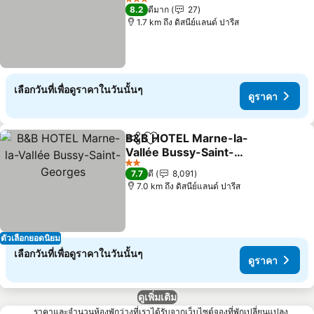
ดูราคา
3 ดาว
8.2
ดีมาก
27
1.7 km ถึง ดิสนีย์แลนด์ ปารีส
เลือกวันที่เพื่อดูราคาในวันนั้นๆ
ดูราคา
B&B HOTEL Marne-la-
แชร์
เพิ่มในรายการโปรด
Vallée Bussy-Saint-
Georges
ดูราคา
2 ดาว
7.7
ดี
8,091
7.0 km ถึง ดิสนีย์แลนด์ ปารีส
ตัวเลือกยอดนิยม
เลือกวันที่เพื่อดูราคาในวันนั้นๆ
ดูราคา
ดูเพิ่มเติม
ราคาและจำนวนห้องพักว่างที่เราได้รับจากเว็บไซต์จองที่พักเปลี่ยนแปลง