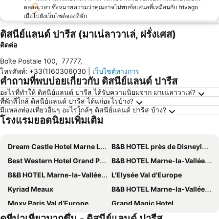
ตลอดเวลา ซึ่งหมายความว่าคุณอาจไม่พบข้อเสนอที่เหมือนกับ trivago
เมื่อไปยังเว็บไซต์จองที่พัก
ดิสนีย์แลนด์ ปารีส (มาเน่ลาวาเล่, ฝรั่งเศส)
ติดต่อ
Boîte Postale 100
,
77777
,
โทรศัพท์
:
+33(1)60306030
|
เว็บไซต์ทางการ
คำถามที่พบบ่อยเกี่ยวกับ ดิสนีย์แลนด์ ปารีส
อะไรที่ทำให้ ดิสนีย์แลนด์ ปารีส ได้รับความนิยมจาก มาเน่ลาวาเล่?
ที่พักที่ใกล้ ดิสนีย์แลนด์ ปารีส ได้แก่อะไรบ้าง?
มีแหล่งท่องเที่ยวอื่นๆ อะไรใกล้ๆ ดิสนีย์แลนด์ ปารีส บ้าง?
โรงแรมยอดนิยมเพิ่มเติม
Dream Castle Hotel Marne La Vallee
B&B HOTEL près de Disneyland® Paris
Best Western Hotel Grand Parc
B&B HOTEL Marne-la-Vallée Val d'Europe
B&B HOTEL Marne-la-Vallée Chelles
L'Elysée Val d'Europe
Kyriad Meaux
B&B HOTEL Marne-la-Vallée Bussy-Saint-Georges
Moxy Paris Val d’Europe
Grand Magic Hotel
ดูที่น่าเที่ยวมากขึ้น - ดิสนีย์แลนด์ ปารีส
Explorers Hotel at Disneyland Paris
Hôtel Dali Paris Val D'Europe Tapestry Collection By Hilton