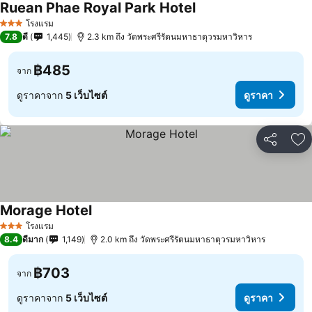
Ruean Phae Royal Park Hotel
โรงแรม
3 ดาว
7.8
ดี
1,445
2.3 km ถึง วัดพระศรีรัตนมหาธาตุวรมหาวิหาร
฿485
จาก
ดูราคาจาก
5 เว็บไซต์
ดูราคา
แชร์
เพ
Morage Hotel
โรงแรม
3 ดาว
8.4
ดีมาก
1,149
2.0 km ถึง วัดพระศรีรัตนมหาธาตุวรมหาวิหาร
฿703
จาก
ดูราคาจาก
5 เว็บไซต์
ดูราคา