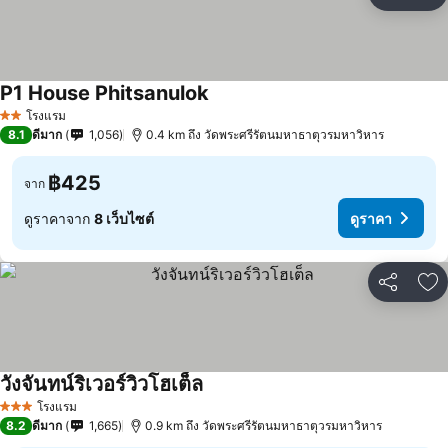
แชร์
เพ
P1 House Phitsanulok
โรงแรม
2 ดาว
8.1
ดีมาก
1,056
0.4 km ถึง วัดพระศรีรัตนมหาธาตุวรมหาวิหาร
฿425
จาก
ดูราคาจาก
8 เว็บไซต์
ดูราคา
แชร์
เพ
วังจันทน์ริเวอร์วิวโฮเต็ล
โรงแรม
3 ดาว
8.2
ดีมาก
1,665
0.9 km ถึง วัดพระศรีรัตนมหาธาตุวรมหาวิหาร