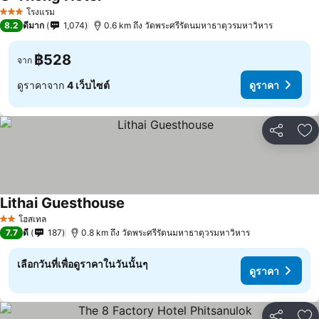
โรงแรม
3 ดาว
8.2
ดีมาก
1,074
0.6 km ถึง วัดพระศรีรัตนมหาธาตุวรมหาวิหาร
฿528
จาก
ดูราคาจาก
4 เว็บไซต์
ดูราคา
แชร์
เพ
Lithai Guesthouse
โฮสเทล
2 ดาว
7.7
ดี
187
0.8 km ถึง วัดพระศรีรัตนมหาธาตุวรมหาวิหาร
เลือกวันที่เพื่อดูราคาในวันนั้นๆ
ดูราคา