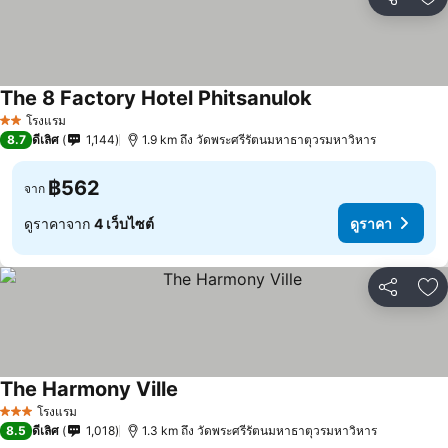
แชร์
เพ
The 8 Factory Hotel Phitsanulok
โรงแรม
2 ดาว
8.7
ดีเลิศ
1,144
1.9 km ถึง วัดพระศรีรัตนมหาธาตุวรมหาวิหาร
฿562
จาก
ดูราคาจาก
4 เว็บไซต์
ดูราคา
แชร์
เพ
The Harmony Ville
โรงแรม
3 ดาว
8.5
ดีเลิศ
1,018
1.3 km ถึง วัดพระศรีรัตนมหาธาตุวรมหาวิหาร