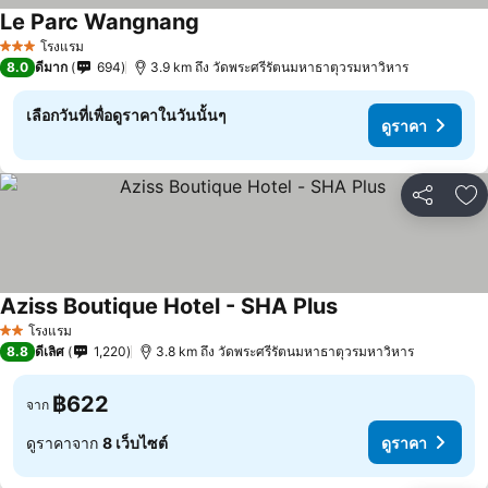
Le Parc Wangnang
โรงแรม
3 ดาว
8.0
ดีมาก
694
3.9 km ถึง วัดพระศรีรัตนมหาธาตุวรมหาวิหาร
เลือกวันที่เพื่อดูราคาในวันนั้นๆ
ดูราคา
แชร์
เพ
Aziss Boutique Hotel - SHA Plus
โรงแรม
2 ดาว
8.8
ดีเลิศ
1,220
3.8 km ถึง วัดพระศรีรัตนมหาธาตุวรมหาวิหาร
฿622
จาก
ดูราคาจาก
8 เว็บไซต์
ดูราคา