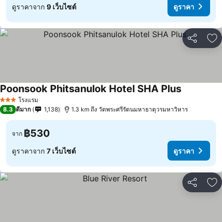
ดูราคาจาก
9 เว็บไซต์
ดูราคา
แชร์
เพ
Poonsook Phitsanulok Hotel SHA Plus
โรงแรม
3 ดาว
8.3
ดีมาก
1,138
1.3 km ถึง วัดพระศรีรัตนมหาธาตุวรมหาวิหาร
฿530
จาก
ดูราคาจาก
7 เว็บไซต์
ดูราคา
แชร์
เพ