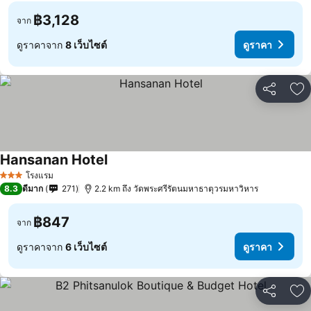
฿3,128
จาก
ดูราคาจาก
8 เว็บไซต์
ดูราคา
แชร์
เพ
Hansanan Hotel
โรงแรม
3 ดาว
8.3
ดีมาก
271
2.2 km ถึง วัดพระศรีรัตนมหาธาตุวรมหาวิหาร
฿847
จาก
ดูราคาจาก
6 เว็บไซต์
ดูราคา
แชร์
เพ