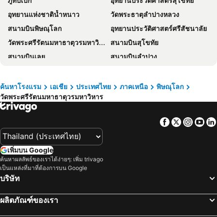
ภูทับเบิก
อุทยานประวัติศาสตร์สุโขทัย
Ruean Phae Royal Park Hotel
Fortune D Hotel Phitsanulok
อุทยานแห่งชาติน้ำหนาว
วัดพระธาตุลำปางหลวง
Aziss Boutique Hotel - SHA Plus
Rattana View
สนามบินพิษณุโลก
อุทยานประวัติศาสตร์ศรีสัชนาลัย
Polkadot Hostel
ไอยรา แกรนด์ พาเลซ
วัดพระศรีรัตนมหาธาตุวรมหาวิหาร
สนามบินสุโขทัย
The Park Hotel
Kraisaeng Place
สนามบินเลย
สนามบินลำปาง
Poonsook Phitsanulok Hotel SHA Plus
Rattana Park Hotel
Mae Sot Airport
Tak Airport
Yodia Heritage Hotel
ไพลิน พิษณุโลก
Phrae Airport
ค้นหาโรงแรม
เอเชีย
ประเทศไทย
ภาคเหนือ
พิษณุโลก
The Zense Boutique Hotel
Nonsi Hotel Phitsanulok
วัดพระศรีรัตนมหาธาตุวรมหาวิหาร
โรงแรมเดอะเบด
Monrawee Pavilion Resort
Phitsanulok United
The Harmony Ville
Facebook
Twitter
Insta
Yo
เครสซิเดนท์
Le Parc Wangnang
Hansanan Hotel
Morage Hotel
เพิ่มบน Google
SLEEPLESS ROOM Phitsanulok
D11 Hotel
ค้นหาผลลัพธ์ของเราได้ง่ายๆ: เพิ่ม trivago
เป็นแหล่งที่มาที่ต้องการบน Google
Nan Chao Hotel
Petchpailyn Hotel
บริษัท
Iron Resort&hotel
ezzenhotel Phitsanulok
ผลิตภัณฑ์ของเรา
Wangkaew Hotel
@Me2 Hotel
The Viewpoint Hotel
ดราก้อนริเวอร์อเวนิว