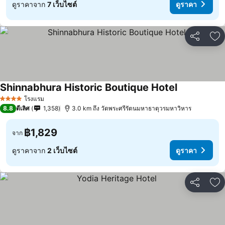
ดูราคาจาก
7 เว็บไซต์
ดูราคา
แชร์
เพ
Shinnabhura Historic Boutique Hotel
โรงแรม
4 ดาว
8.8
ดีเลิศ
1,358
3.0 km ถึง วัดพระศรีรัตนมหาธาตุวรมหาวิหาร
฿1,829
จาก
ดูราคาจาก
2 เว็บไซต์
ดูราคา
แชร์
เพ