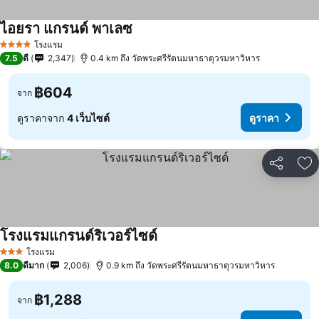
ไอยรา แกรนด์ พาเลซ
โรงแรม
4 ดาว
7.5
ดี
2,347
0.4 km ถึง วัดพระศรีรัตนมหาธาตุวรมหาวิหาร
฿604
จาก
ดูราคาจาก
4 เว็บไซต์
ดูราคา
แชร์
เพ
โรงแรมแกรนด์ริเวอร์ไซด์
โรงแรม
3 ดาว
8.0
ดีมาก
2,006
0.9 km ถึง วัดพระศรีรัตนมหาธาตุวรมหาวิหาร
฿1,288
จาก