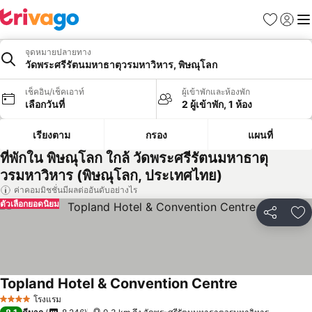
รายการโป
เข้าสู่ร
เมนู
จุดหมายปลายทาง
วัดพระศรีรัตนมหาธาตุวรมหาวิหาร, พิษณุโลก
เช็คอิน/เช็คเอาท์
ผู้เข้าพักและห้องพัก
เลือกวันที่
2 ผู้เข้าพัก, 1 ห้อง
เรียงตาม
กรอง
แผนที่
ที่พักใน พิษณุโลก ใกล้ วัดพระศรีรัตนมหาธาตุ
วรมหาวิหาร (พิษณุโลก, ประเทศไทย)
ค่าคอมมิชชั่นมีผลต่ออันดับอย่างไร
ตัวเลือกยอดนิยม
แชร์
เพ
Topland Hotel & Convention Centre
โรงแรม
4 ดาว