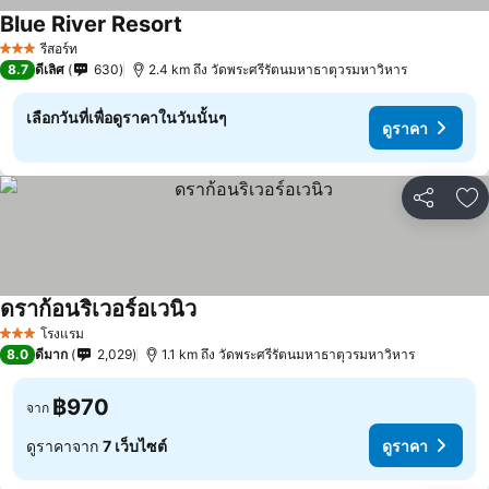
Blue River Resort
รีสอร์ท
3 ดาว
8.7
ดีเลิศ
630
2.4 km ถึง วัดพระศรีรัตนมหาธาตุวรมหาวิหาร
เลือกวันที่เพื่อดูราคาในวันนั้นๆ
ดูราคา
แชร์
เพ
ดราก้อนริเวอร์อเวนิว
โรงแรม
3 ดาว
8.0
ดีมาก
2,029
1.1 km ถึง วัดพระศรีรัตนมหาธาตุวรมหาวิหาร
฿970
จาก
ดูราคาจาก
7 เว็บไซต์
ดูราคา