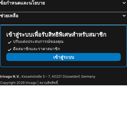
ข้อกำหนดและนโยบาย
Taman Resort
Mayflower Grande Suite Hotel
โรงแรมโกลเด้นแกรนด์ พิษณุโลก
โรงแรมรอยัล เพลส
ช่วยเหลือ
SK Hotel Phitsanulok
Moods Boutique Hotel
Sukwimol Place
Hop Inn Phitsanulok
เข้าสู่ระบบเพื่อรับสิทธิพิเศษสำหรับสมาชิก
TaLeKaew Resort SHA
Bannduangkamol
ปรับแต่งประสบการณ์ของคุณ
Baan Sanpoom
ดีลสมาชิกและราคาสมาชิก
เข้าสู่ระบบ
trivago N.V.
, Kesselstraße 5 – 7, 40221 Düsseldorf, Germany
Copyright 2026 trivago | สงวนลิขสิทธิ์.