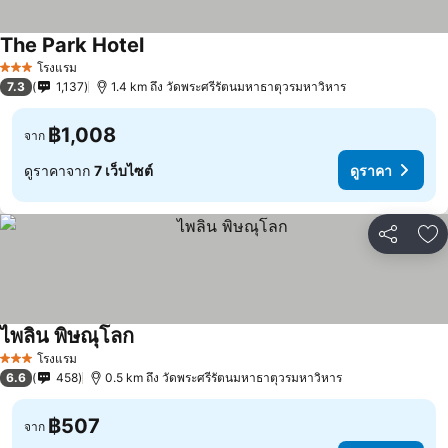
The Park Hotel
โรงแรม
3 ดาว
7.3
1,137
1.4 km ถึง วัดพระศรีรัตนมหาธาตุวรมหาวิหาร
฿1,008
จาก
ดูราคาจาก
7 เว็บไซต์
ดูราคา
แชร์
เพ
ไพลิน พิษณุโลก
โรงแรม
3 ดาว
6.6
458
0.5 km ถึง วัดพระศรีรัตนมหาธาตุวรมหาวิหาร
฿507
จาก