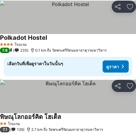
แชร์
เพ
Polkadot Hostel
โรงแรม
4 ดาว
7.8
ดี
235
0.1 km ถึง วัดพระศรีรัตนมหาธาตุวรมหาวิหาร
เลือกวันที่เพื่อดูราคาในวันนั้นๆ
ดูราคา
แชร์
เพ
พิษณุโลกออร์คิด โฮเต็ล
โรงแรม
2 ดาว
7.1
126
2.7 km ถึง วัดพระศรีรัตนมหาธาตุวรมหาวิหาร