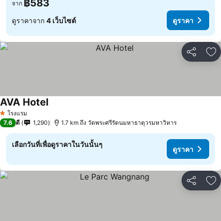
฿583
จาก
ดูราคาจาก
4 เว็บไซต์
ดูราคา
แชร์
เพ
AVA Hotel
โรงแรม
1 ดาว
7.6
ดี
1,290
1.7 km ถึง วัดพระศรีรัตนมหาธาตุวรมหาวิหาร
เลือกวันที่เพื่อดูราคาในวันนั้นๆ
ดูราคา
แชร์
เพ