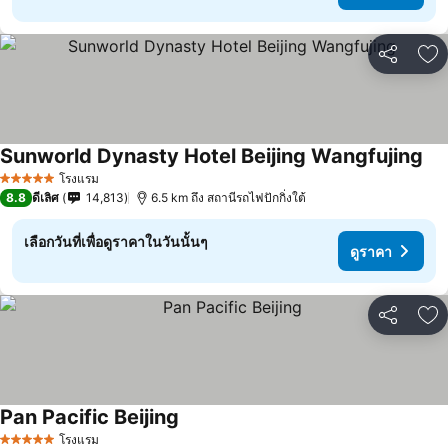
แชร์
เพ
Sunworld Dynasty Hotel Beijing Wangfujing
ดูร
โรงแรม
5 ดาว
8.8
ดีเลิศ
14,813
6.5 km ถึง สถานีรถไฟปักกิ่งใต้
เลือกวันที่เพื่อดูราคาในวันนั้นๆ
ดูราคา
แชร์
เพ
Pan Pacific Beijing
ดูราคา
โรงแรม
5 ดาว