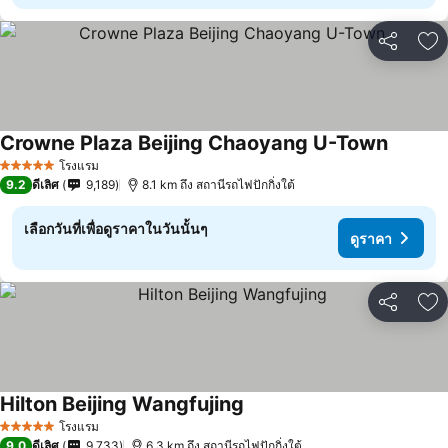
แชร์
เพ
Crowne Plaza Beijing Chaoyang U-Town
ดูราคา
โรงแรม
5 ดาว
9.2
ดีเลิศ
9,189
8.1 km ถึง สถานีรถไฟปักกิ่งใต้
เลือกวันที่เพื่อดูราคาในวันนั้นๆ
ดูราคา
แชร์
เพ
Hilton Beijing Wangfujing
ดูราคา
โรงแรม
5 ดาว
9.0
ดีเลิศ
9,733
6.3 km ถึง สถานีรถไฟปักกิ่งใต้