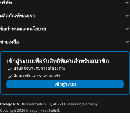
บริษัท
Qu Yuan
Great Wall Great Wall
Beijing Hyde Courtyard Hotel
Dream Inn Hotel Beijing
Beijing Zoo
จิชางหลิงเชียงฉิง
Atour Hotel Beijing Tiananmen Wangfujing Pedestrian
Air China Boyue Beijing Hotel
ผลิตภัณฑ์ของเรา
The Spring Festival
Hedong District
Hotel ibis Beijing Sanyuan
M Hotel - Beijing Tiananmen Square Qianmen Subway Station
ข้อกำหนดและนโยบาย
China North International Shooting Range
Mutianyu Great Wall
Holiday Inn Express Beijing Conference Center, an IHG Hotel
Bejing Guangxi Hotel
สวนเบไฮ
Yonghegong
Livefortuna Hotel
Hot Spring Beijing
ช่วยเหลือ
Nanshan Ski Village
Donghuamen night market
7Days Inn South Beijing Station
Subaiyun Hotel, Beijing Qianmen Branch
Hexi District
Lemongrass
Xiao Xiang Hotel Beijing
Beijing RJ Brown Hotel
เข้าสู่ระบบเพื่อรับสิทธิพิเศษสำหรับสมาชิก
Holiday Inn Beijing Temple Of Heaven By Ihg
Beijing Guan Tong Jian Hui B
ปรับแต่งประสบการณ์ของคุณ
Qianmen Courtyard Hotel
Pai Beijing Qianmen Dazhalan
ดีลสมาชิกและราคาสมาชิก
Kingrand Hotel Beijing
JW Marriott Hotel Beijing Central
เข้าสู่ระบบ
Yitingzhenshe Hotel Beijing Qianmen
Jinhongxiang Business
Grand Mercure Beijing Central
Yi Stack Hotel
trivago N.V.
, Kesselstraße 5 – 7, 40221 Düsseldorf, Germany
Manxin Hotel Beijing Wangfujing
Hanting Express (Yansha Xinyuanli)
Copyright 2026 trivago | สงวนลิขสิทธิ์.
7 days Beijing wukesong
Hanting Hotel Beijing Changping Government Street
King Parkview Hotel
Holiday Inn Express Beijing Dongzhimen By Ihg