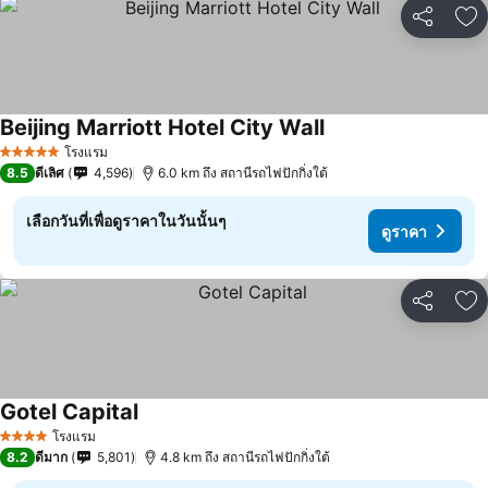
แชร์
เพ
Beijing Marriott Hotel City Wall
ดูราคา
โรงแรม
5 ดาว
8.5
ดีเลิศ
4,596
6.0 km ถึง สถานีรถไฟปักกิ่งใต้
เลือกวันที่เพื่อดูราคาในวันนั้นๆ
ดูราคา
แชร์
เพ
Gotel Capital
ดูราคา
โรงแรม
4 ดาว
8.2
ดีมาก
5,801
4.8 km ถึง สถานีรถไฟปักกิ่งใต้