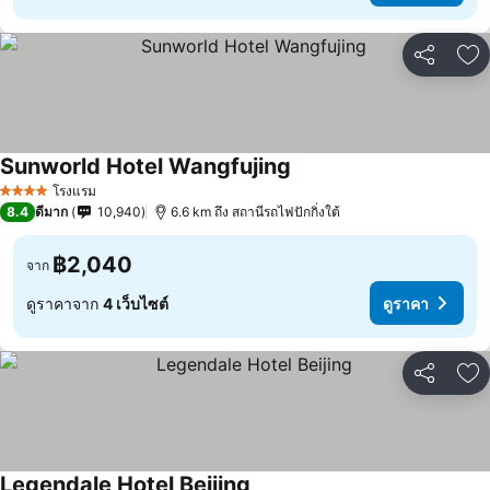
แชร์
เพ
Sunworld Hotel Wangfujing
ดูราคา
โรงแรม
4 ดาว
8.4
ดีมาก
10,940
6.6 km ถึง สถานีรถไฟปักกิ่งใต้
฿2,040
จาก
ดูราคาจาก
4 เว็บไซต์
ดูราคา
แชร์
เพ
Legendale Hotel Beijing