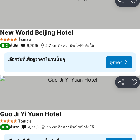
แชร์
เพ
New World Beijing Hotel
ดูราคา
โรงแรม
5 ดาว
9.2
ดีเลิศ
6,709
4.7 km ถึง สถานีรถไฟปักกิ่งใต้
เลือกวันที่เพื่อดูราคาในวันนั้นๆ
ดูราคา
แชร์
เพ
Guo Ji Yi Yuan Hotel
ดูราคา
โรงแรม
5 ดาว
8.0
ดีมาก
9,775
7.5 km ถึง สถานีรถไฟปักกิ่งใต้