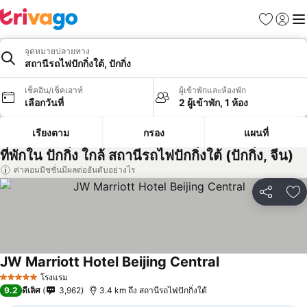
รายการโป
เข้าสู่ร
เมนู
จุดหมายปลายทาง
สถานีรถไฟปักกิ่งใต้, ปักกิ่ง
เช็คอิน/เช็คเอาท์
ผู้เข้าพักและห้องพัก
เลือกวันที่
2 ผู้เข้าพัก, 1 ห้อง
เรียงตาม
กรอง
แผนที่
ที่พักใน ปักกิ่ง ใกล้ สถานีรถไฟปักกิ่งใต้ (ปักกิ่ง, จีน)
ค่าคอมมิชชั่นมีผลต่ออันดับอย่างไร
แชร์
เพ
JW Marriott Hotel Beijing Central
ดูราคา
โรงแรม
5 ดาว
9.2
ดีเลิศ
3,962
3.4 km ถึง สถานีรถไฟปักกิ่งใต้