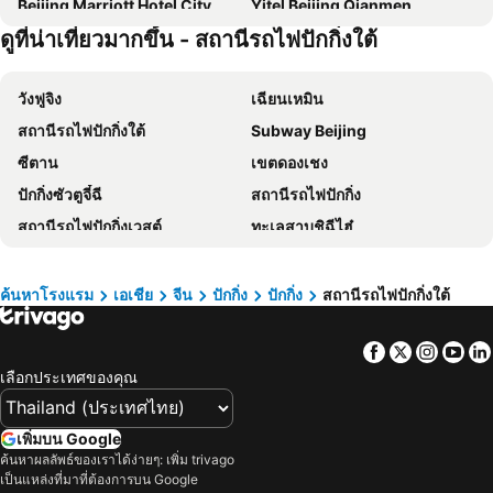
Beijing Marriott Hotel City Wall
Yitel Beijing Qianmen
ดูที่น่าเที่ยวมากขึ้น - สถานีรถไฟปักกิ่งใต้
Park Plaza Beijing Wangfujing
Beijing Xin Qiao
Citigo Hotel Beijing Tiananmen Square
Qiqiaowu Hotel Beijing Daxing Airport Line Caoqiao Subway Station Branch
วังฟูจิง
เฉียนเหมิน
New Otani Chang Fu Gong
Super House International
สถานีรถไฟปักกิ่งใต้
Subway Beijing
Nanjing Great Hotel
Howard Johnson Paragon Hotel
ซีตาน
เขตดองเชง
Holiday Inn Express Beijing Temple Of Heaven By Ihg
Beijing Guizhou Hotel
ปักกิ่งซัวตูจี๋ฉี
สถานีรถไฟปักกิ่ง
Renaissance Beijing Capital Hotel
Fairmont Beijing
สถานีรถไฟปักกิ่งเวสต์
ทะเลสาบชิฉีไฮ๋
Kempinski Hotel Beijing Yansha Center
Beijing Saga Hotel
ปักกิ่งอินเตอร์เนชั่นแนลคอนเวนชั่นเซนเตอร์
Mutianyu Section of the Great Wall
Days Inn Forbidden City Beijing
Crowne Plaza Beijing Chaoyang U-Town
เขตซีเฉิง
ปักกิ่งเนชั่นนอลอควาติคส์เซนเตอร์
Stey Beijing Wangfujing Hotel
Grand Millennium Beijing
ค้นหาโรงแรม
เอเชีย
จีน
ปักกิ่ง
ปักกิ่ง
สถานีรถไฟปักกิ่งใต้
เป่ยจิงกู่เจี้ยติยูชาง
Tianjin railway station
Red Apple (Beijing Wangfujing)
Ji Beijing Railway Station Guangqumen
Facebook
Twitter
Insta
Yo
Niujie Mosque
หอฟ้าเทียนถาน
Dongsi Hotel
Joy City Hotel & Apartment
เลือกประเทศของคุณ
Qianmen
เนชั่นนอลเธียร์เตอร์
Kuntai
Grand Hyatt Beijing
ฮัวเก๋อ เกอหมิงเบากวาอัน
Central Conservatory of Music
Sofitel Beijing Central
Four Seasons Hotel Beijing
เพิ่มบน Google
Youth Day
Tian-An-Men Square
Gotel Capital
Crystal Orange Hotel Wangfujing Street
ค้นหาผลลัพธ์ของเราได้ง่ายๆ: เพิ่ม trivago
เป็นแหล่งที่มาที่ต้องการบน Google
Silk street Pearl market
Simatai Great Wall
Nostalgia Hotel Beijing Yonghe Lama Temple
The Imperial Mansion, Beijing Marriott Executive Apartments