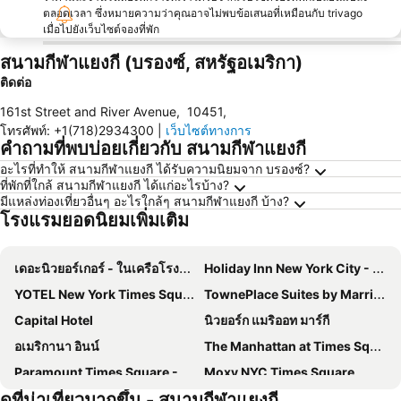
ตลอดเวลา ซึ่งหมายความว่าคุณอาจไม่พบข้อเสนอที่เหมือนกับ trivago
เมื่อไปยังเว็บไซต์จองที่พัก
สนามกีฬาแยงกี (บรองซ์, สหรัฐอเมริกา)
ติดต่อ
161st Street and River Avenue
,
10451
,
โทรศัพท์
:
+1(718)2934300
|
เว็บไซต์ทางการ
คำถามที่พบบ่อยเกี่ยวกับ สนามกีฬาแยงกี
อะไรที่ทำให้ สนามกีฬาแยงกี ได้รับความนิยมจาก บรองซ์?
ที่พักที่ใกล้ สนามกีฬาแยงกี ได้แก่อะไรบ้าง?
มีแหล่งท่องเที่ยวอื่นๆ อะไรใกล้ๆ สนามกีฬาแยงกี บ้าง?
โรงแรมยอดนิยมเพิ่มเติม
เดอะนิวยอร์เกอร์ - ในเครือโรงแรมวินด์แฮม
Holiday Inn New York City - Times Square By Ihg
YOTEL New York Times Square
TownePlace Suites by Marriott New York Long Island City/Manhattan View
Capital Hotel
นิวยอร์ก แมริออท มาร์กี
อเมริกานา อินน์
The Manhattan at Times Square Hotel
Paramount Times Square - A Generator Hotel
Moxy NYC Times Square
ดูที่น่าเที่ยวมากขึ้น - สนามกีฬาแยงกี
Holiday Inn Express New York City Times Square By Ihg
DoubleTree by Hilton New York Times Square West