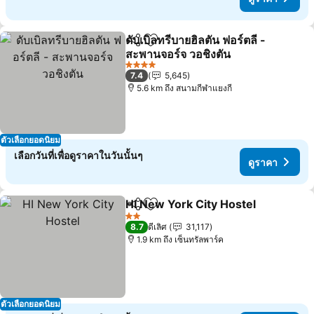
ดับเบิลทรีบายฮิลตัน ฟอร์ตลี -
แชร์
เพิ่มในรายการโปรด
สะพานจอร์จ วอชิงตัน
4 ดาว
7.4
5,645
5.6 km ถึง สนามกีฬาแยงกี
ตัวเลือกยอดนิยม
เลือกวันที่เพื่อดูราคาในวันนั้นๆ
ดูราคา
HI New York City Hostel
แชร์
เพิ่มในรายการโปรด
2 ดาว
8.7
ดีเลิศ
31,117
1.9 km ถึง เซ็นทรัลพาร์ค
ตัวเลือกยอดนิยม