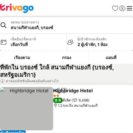
รายการโป
เข้าสู่ร
เมนู
จุดหมายปลายทาง
สนามกีฬาแยงกี, บรองซ์
เช็คอิน/เช็คเอาท์
ผู้เข้าพักและห้องพัก
เลือกวันที่
2 ผู้เข้าพัก, 1 ห้อง
เรียงตาม
กรอง
แผนที่
ที่พักใน บรองซ์ ใกล้ สนามกีฬาแยงกี (บรองซ์,
สหรัฐอเมริกา)
ค่าคอมมิชชั่นมีผลต่ออันดับอย่างไร
Highbridge Hotel
แชร์
เพิ่มในรายการโปรด
2 ดาว
8.9
ดีเลิศ
6,498
1.2 km ถึง สนามกีฬาแยงกี
ตัวเลือกยอดนิยม