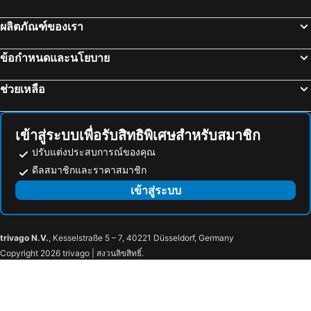
Harlem 148 St Metro Station
Polo Grounds
OYO Times Square
โรงแรมเดอะเอดิสัน
ผลิตภัณฑ์ของเรา
167th St Metro Station
145th St Metro Station
Fairfield Inn & Suites New York Manhattan/Central Park
Ly New York Hotel
Melrose
High Bridge
Moxy NYC Lower East Side
Residence Inn New York Manhattan/Central Park
ข้อกำหนดและนโยบาย
Morrisania
163rd St Amsterdam Av Metro Station
Renaissance New York Harlem Hotel
Intercontinental Hotels New York Barclay By Ihg
ช่วยเหลือ
Mott Haven
138th St Grand Concourse Metro Station
Hotel 365 Bronx
ROSE HOTEL BRONX
170th St Metro Station
157th St Metro Station
Edge Hotel Washington Heights
Aloft by Marriott Harlem
Washington Heights
168th St Metro Station
Voco The Franklin New York By Ihg
โรงแรมบีคอน
เข้าสู่ระบบเพื่อรับสิทธิพิเศษสำหรับสมาชิก
135th St Metro Station
Westover Air Reserve Base
Voyage Hotel
SpringHill Suites by Marriott New York Queens
ปรับแต่งประสบการณ์ของคุณ
Paris Theatre
กรานอาร์มมี่พลาซ่า
ดีลสมาชิกและราคาสมาชิก
Residence Inn by Marriott New York Queens
เดอะริทซ์-คาร์ลตัน นิวยอร์ก เซ็นทรัลพาร์ค
Prudential Center
Morton
เข้าสู่ระบบ
Vista LIC Hotel, BW Premier Collection
Hilton Club The Quin New York
ฟิลาเดลเฟียมิวเซียมออฟอาร์ท
103rd St Metro Station
โรงแรมดาวินชี
Arlo Williamsburg
9th Ave Metro Station
High St Metro Station
The Wall Street Hotel
INNSiDE by Meliá New York Nomad
trivago N.V.
, Kesselstraße 5 – 7, 40221 Düsseldorf, Germany
East Mount Airy
Paschall
Holiday Inn Nyc - Lower East Side By Ihg
Fairfield Inn New York Manhattan/Financial District
Copyright 2026 trivago | สงวนลิขสิทธิ์.
Washington Square West
First Baptist Church New York
The Jewel Hotel, New York
โรงแรมซิตี้คลับ
เดอะเวสทิน นิวยอร์ก ที่ไทม์สแควร์
Martinique New York on Broadway, Curio Collection by Hilton
Kimpton Ashbel New York - Park Avenue
Pod 39