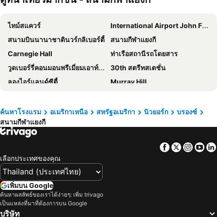
Hilton New York Times Square
Sofitel New York
ไทม์สแควร์
International Airport John F. Kennedy
ดับเบิลยู นิวยอร์ก - ไทม์สแควร์
LIC Manhattan View Hotel
สนามบินนานาชาตินวร์กลิเบอร์ตี้
สนามกีฬาแยงกี
DoubleTree by Hilton New York Downtown
InterContinental New York Times Square by IHG
Carnegie Hall
ท่าเรือสถานีรถโดยสาร
Harmony Suites Secaucus Meadowlands
โรงแรมเชอราตัน ลินคอล์นฮาร์เบอร์
วูดเบอร์รี่คอนมอนพรีเมี่ยมเอาท์เลท
30th สตรีทสเตชั่น
โรงแรมเชอราตัน นิวยอร์ก ไทม์สแควร์
Holiday Inn Express New York City-wall Street By Ihg
ลองไอร์แลนด์ซีตี้
Murray Hill
Hotel Mirage Brooklyn
Pod Times Square
สถานีเพนน์สเตชั่น
สนามบินนานาชาติฟิลาเดลเฟีย
Tempo by Hilton New York Times Square
The Leo House
47th Street - The Diamond District
Grand Central 42nd St Metro Station
Park Central Hotel New York
Millennium Hotel Broadway Times Square
ค้นหาโรงแรม
อเมริกาเหนือ
สหรัฐอเมริกา
นิวยอร์ก
บรองซ์
สนามกีฬาแยงกี
ร้านอาหารเดอะวิวที่แมริออทมาร์ควิส
สำนกงานใหญแหงสหประชาชาต
Hilton Garden Inn New York/Times Square Central
Fitzpatrick Grand Central
มิดทาวน์
W 4th St Washington Sq (Upper) Metro Station
Garner Hotel North Bergen by IHG
The Renwick
Facebook
Twitter
Insta
Yo
เซ็นเตอร์ซีตี้
Times Sq 42nd St Metro Station
Now Now Noho
AMTD Idea Tribeca Hotel
เลือกประเทศของคุณ
74th St Broadway Metro Station
Westminster Dog Show
The Gallivant Times Square
Wyndham Garden Chinatown
Greenpoint
อีสต์วีจเรจ
Bklyn House
Radio Hotel
เพิ่มบน Google
161st St Yankee Stadium Metro Station
Concourse
ค้นหาผลลัพธ์ของเราได้ง่ายๆ: เพิ่ม trivago
เดอะ แมนฮัตตัน คลับ
Hyatt Grand Central New York
เป็นแหล่งที่มาที่ต้องการบน Google
Concourse Village
155th St Metro Station
Royalton New York
โรงแรมคาร์ลตัน อาร์มส์
บริษัท