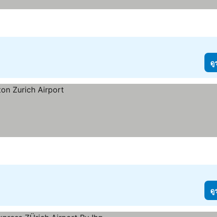
ดู
ดู