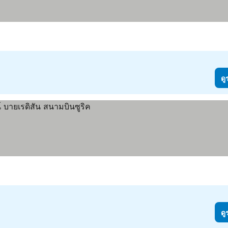
ดู
ดู