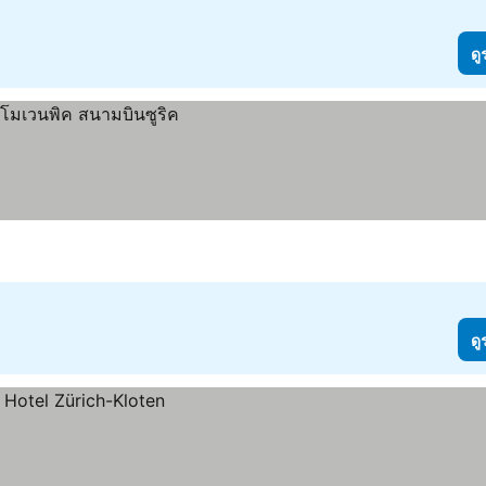
ดู
ดู