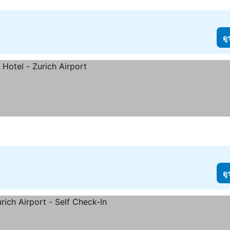
ดู
ดู