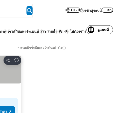
TH · ฿
เมนู
เข้าสู่ระบบ
ดูแผนที่
ากาศ
เซอร์วิสอพาร์ทเมนท์
สระว่ายน้ำ
Wi-Fi
ไม่ต้องชำระเงินล่วงหน้า
บ้า
ค่าคอมมิชชั่นมีผลต่ออันดับอย่างไร
เพิ่มในรายการโปรด
แชร์
ราคา