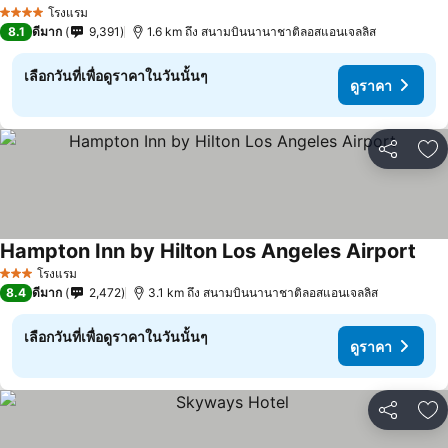
ดูราคา
โรงแรม
4 ดาว
8.1
ดีมาก
9,391
1.6 km ถึง สนามบินนานาชาติลอสแอนเจลลิส
เลือกวันที่เพื่อดูราคาในวันนั้นๆ
ดูราคา
แชร์
เพ
Hampton Inn by Hilton Los Angeles Airport
ดูรา
โรงแรม
3 ดาว
8.4
ดีมาก
2,472
3.1 km ถึง สนามบินนานาชาติลอสแอนเจลลิส
เลือกวันที่เพื่อดูราคาในวันนั้นๆ
ดูราคา
แชร์
เพ