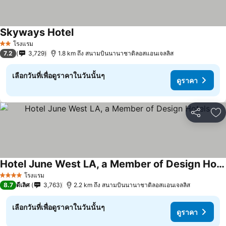
Skyways Hotel
ดูราคา
โรงแรม
2 ดาว
7.2
3,729
1.8 km ถึง สนามบินนานาชาติลอสแอนเจลลิส
เลือกวันที่เพื่อดูราคาในวันนั้นๆ
ดูราคา
แชร์
เพ
Hotel June West LA, a Member of Design Hotels
ดูราคา
โรงแรม
4 ดาว
8.7
ดีเลิศ
3,763
2.2 km ถึง สนามบินนานาชาติลอสแอนเจลลิส
เลือกวันที่เพื่อดูราคาในวันนั้นๆ
ดูราคา