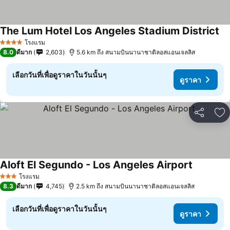
The Lum Hotel Los Angeles Stadium District
ดู
โรงแรม
4 ดาว
8.0
ดีมาก
2,603
5.6 km ถึง สนามบินนานาชาติลอสแอนเจลลิส
เลือกวันที่เพื่อดูราคาในวันนั้นๆ
ดูราคา
แชร์
เพ
Aloft El Segundo - Los Angeles Airport
ดูราคา
โรงแรม
3 ดาว
8.3
ดีมาก
4,745
2.5 km ถึง สนามบินนานาชาติลอสแอนเจลลิส
เลือกวันที่เพื่อดูราคาในวันนั้นๆ
ดูราคา