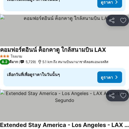
ดูราคา
แชร์
เพ
คอมฟอร์ตอินน์ ค็อกคาตู ใกล้สนามบิน LAX
ดูราคา
โรงแรม
3 ดาว
8.2
ดีมาก
5,729
5.1 km ถึง สนามบินนานาชาติลอสแอนเจลลิส
เลือกวันที่เพื่อดูราคาในวันนั้นๆ
ดูราคา
แชร์
เพ
Extended Stay America - Los Angeles - LAX Airport - El Segundo