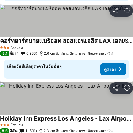
แชร์
เพ
คอร์ทยาร์ดบายแมริออท ลอสแอนเจลีส LAX เอลเซกุนโด
ดูราคา
โรงแรม
3 ดาว
8.1
ดีมาก
6,983
2.6 km ถึง สนามบินนานาชาติลอสแอนเจลลิส
เลือกวันที่เพื่อดูราคาในวันนั้นๆ
ดูราคา
แชร์
เพ
Holiday Inn Express Los Angeles - Lax Airport By Ihg
ดูราคา
โรงแรม
3 ดาว
8.6
ดีเลิศ
11,591
2.3 km ถึง สนามบินนานาชาติลอสแอนเจลลิส