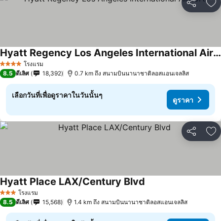
แชร์
เพ
Hyatt Regency Los Angeles International Airport
ดูราคา
โรงแรม
4 ดาว
8.5
ดีเลิศ
18,392
0.7 km ถึง สนามบินนานาชาติลอสแอนเจลลิส
เลือกวันที่เพื่อดูราคาในวันนั้นๆ
ดูราคา
แชร์
เพ
Hyatt Place LAX/Century Blvd
ดูราคา
โรงแรม
3 ดาว
8.5
ดีเลิศ
15,568
1.4 km ถึง สนามบินนานาชาติลอสแอนเจลลิส