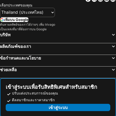
3rd สตรีทพรอมานาด
Museum of Tolerance
Hampton Inn by Hilton Los Angeles Airport
Shutters on the Beach
เลือกประเทศของคุณ
ซานตาโมนิกา
Benny H Potter West Adams Avenues Memorial Park
Whisky Hotel
W Hollywood
Westwood Village Memorial Park Cemetery
Los Angeles Memorial Coliseum
H Hotel Los Angeles, Curio Collection by Hilton
เรสซิเดนซ์อินน์ บายแมริออท แมนฮัตตันบีช
เพิ่มบน Google
Natural History Museum of Los Angeles County
Del Amo Fashion Center
ค้นหาผลลัพธ์ของเราได้ง่ายๆ: เพิ่ม trivago
Rotex Western Inn
Cambria Hotel LAX
เป็นแหล่งที่มาที่ต้องการบน Google
Rose Bowl
Bermuda Dunes Airport
Palihouse Santa Monica
Cameo Beverly Hills, LXR Hotels & Resorts
บริษัท
Trolley Tours
E-Garden
Ace Hotel Downtown Los Angeles
ฮิลตัน เช็คเกอร์ส
ผลิตภัณฑ์ของเรา
Snow Summit
San Diego Air & Space Museum
LA Adventurer Hotel
Oxnard Airport
Tom's Farms
ข้อกำหนดและนโยบาย
เลโก้แลนด์แคลิฟอร์เนีย
La Paella
ช่วยเหลือ
Rio Hondo
หุบเขาอินเดีย
Rose Bowl Stadium
Hollywood & Highland Center
Bear Mountain
เข้าสู่ระบบเพื่อรับสิทธิพิเศษสำหรับสมาชิก
ปรับแต่งประสบการณ์ของคุณ
ดีลสมาชิกและราคาสมาชิก
เข้าสู่ระบบ