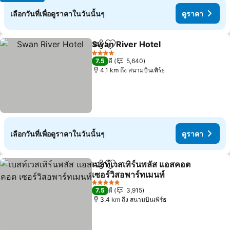
เลือกวันที่เพื่อดูราคาในวันนั้นๆ
ดูราคา
Swan River Hotel
แชร์
เพิ่มในรายการโปรด
ดูราคา
4 ดาว
7.5
ดี
5,640
4.1 km ถึง สนามบินเพิร์ธ
เลือกวันที่เพื่อดูราคาในวันนั้นๆ
ดูราคา
เบสท์เวสเทิร์นพลัส แอสคอต
แชร์
เพิ่มในรายการโปรด
เซอร์วิสอพาร์ทเมนท์
ดูราคา
5 ดาว
7.5
ดี
3,915
3.4 km ถึง สนามบินเพิร์ธ