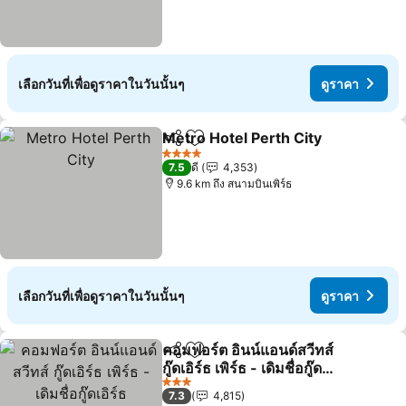
เลือกวันที่เพื่อดูราคาในวันนั้นๆ
ดูราคา
Metro Hotel Perth City
แชร์
เพิ่มในรายการโปรด
ดูร
4 ดาว
7.5
ดี
4,353
9.6 km ถึง สนามบินเพิร์ธ
เลือกวันที่เพื่อดูราคาในวันนั้นๆ
ดูราคา
คอมฟอร์ต อินน์แอนด์สวีทส์
แชร์
เพิ่มในรายการโปรด
กู๊ดเอิร์ธ เพิร์ธ - เดิมชื่อกู๊ด
เอิร์ธ
ดูราคา
3 ดาว
7.3
4,815