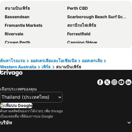
Quay Perth
The Adnate Perth - Art Series
สนามบินเพิร์ธ
Perth CBD
Holiday Inn Perth City Centre By Ihg
Parmelia Hilton Perth
Bassendean
Scarborough Beach Surf School
Alex Hotel
COMO The Treasury
Fremantle Markets
สถานีรถไฟเพิร์ธ
The Sebel West Perth Aire Apartments
Northbridge Apartments
Rivervale
Forrestfield
ไอบิส บัดเจ็ท เพิร์ท แอร์พอร์ต
Novotel Vines Resort Swan Valley
Crown Perth
Canning SHow
Crown Metropol Perth
The Ritz-Carlton, Perth
Beechboro
Kalamunda
Novotel Perth Murray Street
โรงแรมเมโทร เพิร์ท
Westfield Carousel
Cannington Exhibition Centre and Showgrounds
Midland Caravan Park
คอมฟอร์ต อินน์แอนด์สวีทส์ กู๊ดเอิร์ธ เพิร์ธ - เดิมชื่อกู๊ดเอิร์ธ
ค้นหาโรงแรม
ออสเตรเลียและโอเชียเนีย
ออสเตรเลีย
Western Australia
เพิร์ธ
สนามบินเพิร์ธ
Canning Show
เซนต์แมรี่แคทีดรอล
QT Perth
Courtyard by Marriott Perth Murdoch
ลังลีย์พาร์ค
เพิร์ธทาวน์ฮอลล์
Metro Hotel Perth City
โรงแรมควอลิตี้ แอมบาสเดอร์ เพิร์ธ - เดิมชื่อ เพิร์ธ แอมบาสเดอร์
Facebook
Twitter
Insta
Yo
หอระฆัง - โฮมออฟเดอะสวอนเบลล์
เซนต์จอร์จเทอร์เรซแคงการูส์
European Hotel
Nightcap at Belgian Beer Cafe
เลือกประเทศของคุณ
สเตอร์ลิงการ์เด้นส์- สุพรีมคอร์ทการ์เด้นส์
Hay Street
ลอนดอนคอร์ท
Fremantle railway station
เพิ่มบน Google
เฟิร์สต์เชิร์ชออฟไครสต์ไซแอนทิส
สนามบินรอทท์เนสไอส์แลนด์
ค้นหาผลลัพธ์ของเราได้ง่ายๆ: เพิ่ม trivago
เป็นแหล่งที่มาที่ต้องการบน Google
ทรินิตี้อาร์เคด
ฮิสมาเจสตี้เธียร์เตอร์
บริษัท
Port of Fremantle
Heard and McDonald Islands