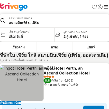
รายการโป
เข้าสู่ร
เมนู
จุดหมายปลายทาง
สนามบินเพิร์ธ, เพิร์ธ
เช็คอิน/เช็คเอาท์
ผู้เข้าพักและห้องพัก
เลือกวันที่
2 ผู้เข้าพัก, 1 ห้อง
เรียงตาม
กรอง
แผนที่
ที่พักใน เพิร์ธ ใกล้ สนามบินเพิร์ธ (เพิร์ธ, ออสเตรเลีย)
ค่าคอมมิชชั่นมีผลต่ออันดับอย่างไร
Ingot Hotel Perth, an
แชร์
เพิ่มในรายการโปรด
Ascend Collection Hotel
ดูราคา
4 ดาว
8.8
ดีเลิศ
6,609
3.8 km ถึง สนามบินเพิร์ธ
ตัวเลือกยอดนิยม