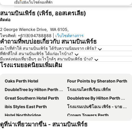
เมื่อไปยังเว็บไซต์จองที่พัก
สนามบินเพิร์ธ (เพิร์ธ, ออสเตรเลีย)
ติดต่อ
2 George Wiencke Drive
,
WA 6105
,
โทรศัพท์
:
+61(8)94788888
|
เว็บไซต์ทางการ
คำถามที่พบบ่อยเกี่ยวกับ สนามบินเพิร์ธ
อะไรที่ทำให้ สนามบินเพิร์ธ ได้รับความนิยมจาก เพิร์ธ?
ที่พักที่ใกล้ สนามบินเพิร์ธ ได้แก่อะไรบ้าง?
มีแหล่งท่องเที่ยวอื่นๆ อะไรใกล้ๆ สนามบินเพิร์ธ บ้าง?
โรงแรมยอดนิยมเพิ่มเติม
Oaks Perth Hotel
Four Points by Sheraton Perth
DoubleTree by Hilton Perth Waterfront
โรงแรมไครทีเรียน เพิร์ท
Great Southern Hotel Perth
Doubletree By Hilton Perth Northbridge
ibis Styles East Perth
โรงแรมเปนซิโอเน เพิร์ธ - บาย 8 โฮเทลส์
Hotel Northbridge
Crown Towers Perth
ดูที่น่าเที่ยวมากขึ้น - สนามบินเพิร์ธ
Rydges Perth Kings Square
ibis Perth