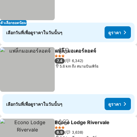
ตัวเลือกยอดนิยม
เลือกวันที่เพื่อดูราคาในวันนั้นๆ
ดูราคา
แฟล็กมอเตอร์ลอดจ์
แชร์
เพิ่มในรายการโปรด
ดูราคา
3 ดาว
7.4
6,342
5.6 km ถึง สนามบินเพิร์ธ
เลือกวันที่เพื่อดูราคาในวันนั้นๆ
ดูราคา
Econo Lodge Rivervale
แชร์
เพิ่มในรายการโปรด
ดูร
3 ดาว
6.9
3,638