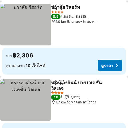
ปกาสัย รีสอร์ท
แชร์
เพิ่มในรายการโปรด
ดูราคา
4 ดาว
8.5
ดีเลิศ
8,838
1.0 km ถึง หาดนพรัตน์ธารา
฿2,306
จาก
ดูราคาจาก
10 เว็บไซต์
ดูราคา
พระนางอินน์ บาย เวเคชั่น
แชร์
เพิ่มในรายการโปรด
วิลเลจ
ดูราคา
4 ดาว
7.8
ดี
7,022
1.7 km ถึง หาดนพรัตน์ธารา