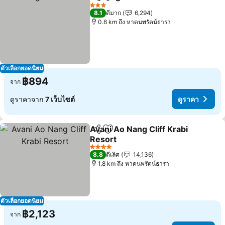
แชร์
เพิ่มในรายการโปรด
ดูราคา
3 ดาว
8.1
ดีมาก
6,294
0.6 km ถึง หาดนพรัตน์ธารา
ตัวเลือกยอดนิยม
฿894
จาก
ดูราคาจาก
7 เว็บไซต์
ดูราคา
Avani Ao Nang Cliff Krabi
แชร์
เพิ่มในรายการโปรด
Resort
ดูราคา
4 ดาว
8.8
ดีเลิศ
14,136
1.8 km ถึง หาดนพรัตน์ธารา
ตัวเลือกยอดนิยม
฿2,123
จาก