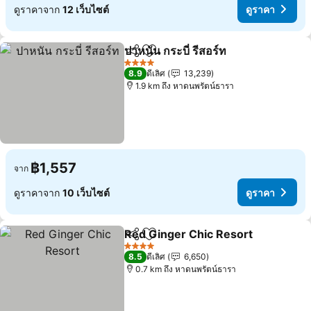
ดูราคาจาก
12 เว็บไซต์
ดูราคา
ปาหนัน กระบี่ รีสอร์ท
แชร์
เพิ่มในรายการโปรด
ดูราคา
4 ดาว
8.9
ดีเลิศ
13,239
1.9 km ถึง หาดนพรัตน์ธารา
฿1,557
จาก
ดูราคาจาก
10 เว็บไซต์
ดูราคา
Red Ginger Chic Resort
แชร์
เพิ่มในรายการโปรด
ดู
4 ดาว
8.5
ดีเลิศ
6,650
0.7 km ถึง หาดนพรัตน์ธารา