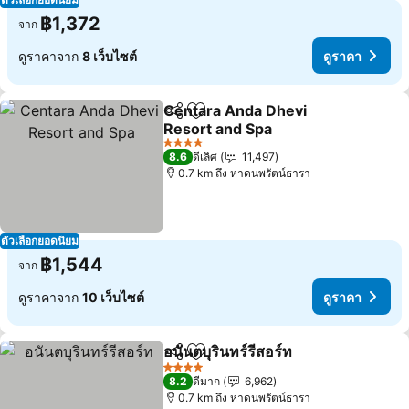
฿1,372
จาก
ดูราคาจาก
8 เว็บไซต์
ดูราคา
Centara Anda Dhevi
แชร์
เพิ่มในรายการโปรด
Resort and Spa
ดูราคา
4 ดาว
8.6
ดีเลิศ
11,497
0.7 km ถึง หาดนพรัตน์ธารา
ตัวเลือกยอดนิยม
฿1,544
จาก
ดูราคาจาก
10 เว็บไซต์
ดูราคา
อนันตบุรินทร์รีสอร์ท
แชร์
เพิ่มในรายการโปรด
ดูราคา
4 ดาว
8.2
ดีมาก
6,962
0.7 km ถึง หาดนพรัตน์ธารา