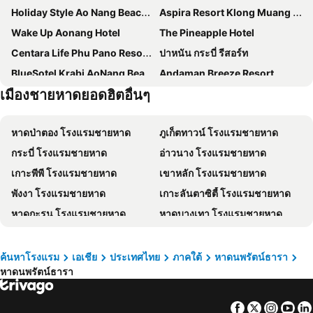
Holiday Style Ao Nang Beach Resort, Krabi
Aspira Resort Klong Muang Krabi
Wake Up Aonang Hotel
The Pineapple Hotel
Centara Life Phu Pano Resort Krabi
ปาหนัน กระบี่ รีสอร์ท
BlueSotel Krabi AoNang Beach
Andaman Breeze Resort
เมืองชายหาดยอดฮิตอื่นๆ
BlueSotel SMART Krabi Aonang Beach - Adults only
Villa Cha-Cha Krabi Beachfront Resort
โคโคเทล กระบี่ อ่าวนาง
Infinity Aonang Krabi
หาดป่าตอง โรงแรมชายหาด
ภูเก็ตทาวน์ โรงแรมชายหาด
COSI Krabi Ao Nang Beach
B2 Krabi Premier Hotel
กระบี่ โรงแรมชายหาด
อ่าวนาง โรงแรมชายหาด
Apple A Day Resort
Arawan Beach Resort Krabi
เกาะพีพี โรงแรมชายหาด
เขาหลัก โรงแรมชายหาด
ibis Styles Krabi Ao Nang
GLOW Ao Nang Krabi
พังงา โรงแรมชายหาด
เกาะลันตาซิตี้ โรงแรมชายหาด
Kokotel Krabi Oasis
Anana Ecological Resort Krabi
หาดกะรน โรงแรมชายหาด
หาดบางเทา โรงแรมชายหาด
Krabi Grand Place Hotel
Varana Krabi Hotel
หาดกะตะ โรงแรมชายหาด
หาดกมลา โรงแรมชายหาด
The Krabi Forest Homestay
Krabi SeaBass Hotel
หาดราไวย์ โรงแรมชายหาด
หาดในยาง โรงแรมชายหาด
Sugar Marina Hotel CLIFFHANGER Aonang
City Hotel
ค้นหาโรงแรม
เอเชีย
ประเทศไทย
ภาคใต้
หาดนพรัตน์ธารา
หาดนพรัตน์ธารา
ศาลาด่าน โรงแรมชายหาด
เคปพันวา โรงแรมชายหาด
Aspira Escape Ao Nang Krabi
Deevana Plaza Krabi Aonang
หาดไม้ขาว โรงแรมชายหาด
คลองม่วง โรงแรมชายหาด
The Phu Beach Hotel
Maneetel Krabi Beachfront
Facebook
Twitter
Insta
Yo