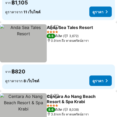
฿1,105
จาก
ดูราคาจาก
11 เว็บไซต์
ดูราคา
Anda Sea Tales Resort
แชร์
เพิ่มในรายการโปรด
ดูร
4 ดาว
8.5
ดีเลิศ
3,672
0.9 km ถึง หาดนพรัตน์ธารา
฿820
จาก
ดูราคาจาก
8 เว็บไซต์
ดูราคา
Centara Ao Nang Beach
แชร์
เพิ่มในรายการโปรด
Resort & Spa Krabi
ดูราคา
4 ดาว
8.6
ดีเลิศ
8,038
3.8 km ถึง หาดนพรัตน์ธารา