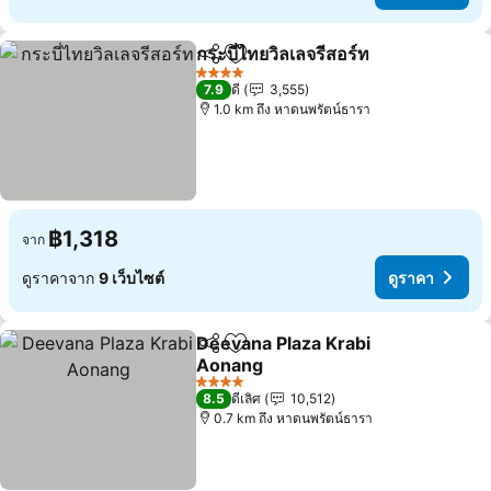
กระบี่ไทยวิลเลจรีสอร์ท
แชร์
เพิ่มในรายการโปรด
ดูราค
4 ดาว
7.9
ดี
3,555
1.0 km ถึง หาดนพรัตน์ธารา
฿1,318
จาก
ดูราคาจาก
9 เว็บไซต์
ดูราคา
Deevana Plaza Krabi
แชร์
เพิ่มในรายการโปรด
Aonang
ดูราคา
4 ดาว
8.5
ดีเลิศ
10,512
0.7 km ถึง หาดนพรัตน์ธารา