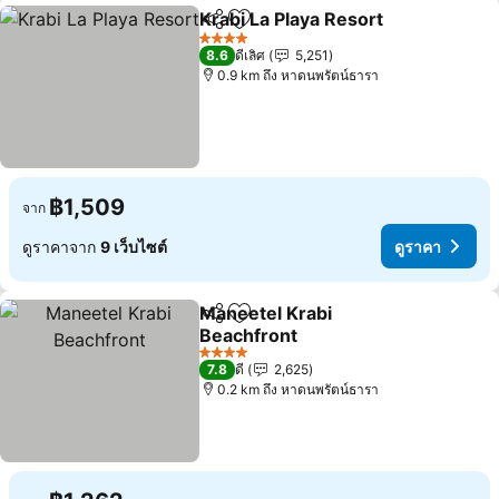
Krabi La Playa Resort
แชร์
เพิ่มในรายการโปรด
ดูราค
4 ดาว
8.6
ดีเลิศ
5,251
0.9 km ถึง หาดนพรัตน์ธารา
฿1,509
จาก
ดูราคาจาก
9 เว็บไซต์
ดูราคา
Maneetel Krabi
แชร์
เพิ่มในรายการโปรด
Beachfront
ดูราคา
4 ดาว
7.8
ดี
2,625
0.2 km ถึง หาดนพรัตน์ธารา