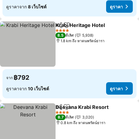
ดูราคาจาก
8 เว็บไซต์
ดูราคา
Krabi Heritage Hotel
แชร์
เพิ่มในรายการโปรด
ดูราค
4 ดาว
8.5
ดีเลิศ
5,938
1.8 km ถึง หาดนพรัตน์ธารา
฿792
จาก
ดูราคาจาก
10 เว็บไซต์
ดูราคา
Deevana Krabi Resort
แชร์
เพิ่มในรายการโปรด
ดูรา
4 ดาว
8.7
ดีเลิศ
3,020
0.8 km ถึง หาดนพรัตน์ธารา