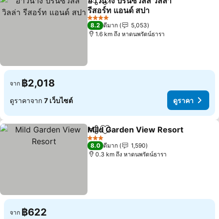
อ่าวนาง ปริ้นซ์วิลล์ วิลล่า
แชร์
เพิ่มในรายการโปรด
รีสอร์ท แอนด์ สปา
ดูราคา
4 ดาว
8.2
ดีมาก
5,053
1.6 km ถึง หาดนพรัตน์ธารา
฿2,018
จาก
ดูราคาจาก
7 เว็บไซต์
ดูราคา
Mild Garden View Resort
แชร์
เพิ่มในรายการโปรด
ด
3 ดาว
8.0
ดีมาก
1,590
0.3 km ถึง หาดนพรัตน์ธารา
฿622
จาก