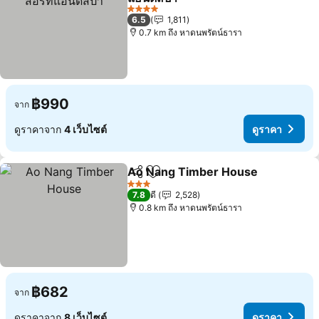
ดูราคา
4 ดาว
6.5
1,811
0.7 km ถึง หาดนพรัตน์ธารา
฿990
จาก
ดูราคาจาก
4 เว็บไซต์
ดูราคา
Ao Nang Timber House
แชร์
เพิ่มในรายการโปรด
ดู
3 ดาว
7.8
ดี
2,528
0.8 km ถึง หาดนพรัตน์ธารา
฿682
จาก
ดูราคาจาก
8 เว็บไซต์
ดูราคา