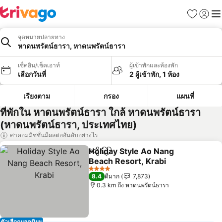
รายการโป
เข้าสู่ร
เมนู
จุดหมายปลายทาง
หาดนพรัตน์ธารา, หาดนพรัตน์ธารา
เช็คอิน/เช็คเอาท์
ผู้เข้าพักและห้องพัก
เลือกวันที่
2 ผู้เข้าพัก, 1 ห้อง
เรียงตาม
กรอง
แผนที่
ที่พักใน หาดนพรัตน์ธารา ใกล้ หาดนพรัตน์ธารา
(หาดนพรัตน์ธารา, ประเทศไทย)
ค่าคอมมิชชั่นมีผลต่ออันดับอย่างไร
Holiday Style Ao Nang
แชร์
เพิ่มในรายการโปรด
Beach Resort, Krabi
ดูราคา
4 ดาว
8.4
ดีมาก
7,873
0.3 km ถึง หาดนพรัตน์ธารา
ตัวเลือกยอดนิยม