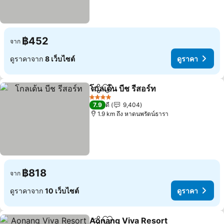
฿452
จาก
ดูราคาจาก
8 เว็บไซต์
ดูราคา
โกลเด้น บีช รีสอร์ท
แชร์
เพิ่มในรายการโปรด
ดูราคา
4 ดาว
7.9
ดี
9,404
1.9 km ถึง หาดนพรัตน์ธารา
฿818
จาก
ดูราคาจาก
10 เว็บไซต์
ดูราคา
Aonang Viva Resort