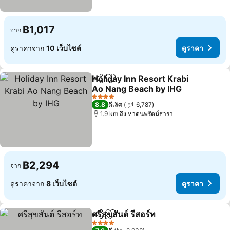
฿1,017
จาก
ดูราคาจาก
10 เว็บไซต์
ดูราคา
Holiday Inn Resort Krabi
แชร์
เพิ่มในรายการโปรด
Ao Nang Beach by IHG
ดูราคา
4 ดาว
8.8
ดีเลิศ
6,787
1.9 km ถึง หาดนพรัตน์ธารา
฿2,294
จาก
ดูราคาจาก
8 เว็บไซต์
ดูราคา
ศรีสุขสันต์ รีสอร์ท
แชร์
เพิ่มในรายการโปรด
ดูราคา
4 ดาว