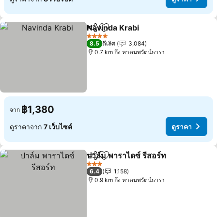
Navinda Krabi
แชร์
เพิ่มในรายการโปรด
ดูราคา
4 ดาว
8.5
ดีเลิศ
3,084
0.7 km ถึง หาดนพรัตน์ธารา
฿1,380
จาก
ดูราคาจาก
7 เว็บไซต์
ดูราคา
ปาล์ม พาราไดซ์ รีสอร์ท
แชร์
เพิ่มในรายการโปรด
ดูราค
3 ดาว
6.4
1,158
0.9 km ถึง หาดนพรัตน์ธารา