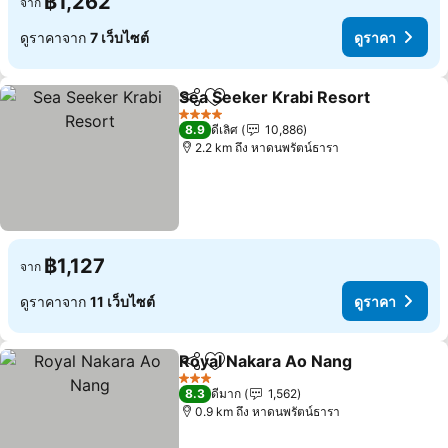
฿1,262
จาก
ดูราคาจาก
7 เว็บไซต์
ดูราคา
Sea Seeker Krabi Resort
แชร์
เพิ่มในรายการโปรด
ด
4 ดาว
8.9
ดีเลิศ
10,886
2.2 km ถึง หาดนพรัตน์ธารา
฿1,127
จาก
ดูราคาจาก
11 เว็บไซต์
ดูราคา
Royal Nakara Ao Nang
แชร์
เพิ่มในรายการโปรด
ดูรา
3 ดาว
8.3
ดีมาก
1,562
0.9 km ถึง หาดนพรัตน์ธารา