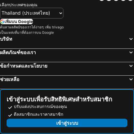
อ่าวไร่เลย์ โรงแรมชายหาด
เขาสก โรงแรมชายหาด
โซฟิเทล กระบี่ โภคีธรา กอล์ฟ แอนด์ สปา รีสอร์ท
อลิซี บูติค โฮเต็ล
เลือกประเทศของคุณ
อ่าวฉลอง โรงแรมชายหาด
เกาะยาวใหญ่ โรงแรมชายหาด
Diamond Beach Resort
Aonang Silver Orchid Resort
เกาะยาวน้อย โรงแรมชายหาด
หาดกะตะน้อย โรงแรมชายหาด
Krabi Heritage Hotel
ศรีสุขสันต์ รีสอร์ท
เพิ่มบน Google
เกาะกระดาน โรงแรมชายหาด
หาดพันซี โรงแรมชายหาด
ค้นหาผลลัพธ์ของเราได้ง่ายๆ: เพิ่ม trivago
โรงแรมอ่าวนางซันเซ็ท
โรงแรมกระบี่เพชรไพลิน
เป็นแหล่งที่มาที่ต้องการบน Google
หาดสุรินทร์ โรงแรมชายหาด
เกาะไหง โรงแรมชายหาด
เจ โฮเทล
โอเอซิส รีสอร์ท
บริษัท
หาดในทอน โรงแรมชายหาด
หาดในหาน โรงแรมชายหาด
กรีนวิว วิลเลจ รีสอร์ท
Friendly Hotel Krabi
ผลิตภัณฑ์ของเรา
เกาะนาคาใหญ่ โรงแรมชายหาด
หาดพิไล โรงแรมชายหาด
พีพี ไนซ์บีช รีสอร์ท
Riverside Hotel
หาดนพรัตน์ธารา โรงแรมชายหาด
หน้าทอน โรงแรมชายหาด
The Nice Hotel
The Elements Krabi Resort
ข้อกำหนดและนโยบาย
เกาะเฮ โรงแรมชายหาด
ทับแขก โรงแรมชายหาด
Ao Nang Timber House
River Front Krabi Hotel
ช่วยเหลือ
Kokotel Krabi Seaside
The Legacy V Ao Nang Beach Krabi, an Aspira collection
Noppharat Resort
ดู ดี บูติค รีสอร์ท, โดย สวิสชาเล่ต์ ประเทศไทย
Syama V Beachfront Resort Ao Nang Krabi, Aspira Collection - Adults Only
Diamond Place Ao Nang
เข้าสู่ระบบเพื่อรับสิทธิพิเศษสำหรับสมาชิก
Ayodhaya Palace Beach Resort - SHA Plus certified
Nature Beach Resort Krabi
ปรับแต่งประสบการณ์ของคุณ
ดีลสมาชิกและราคาสมาชิก
โรงแรมไดมอนด์เพลส
Aonang All Seasons Beach Resort
เข้าสู่ระบบ
อารีธารา รีสอร์ท
อาภาสรี กระบี่
Phu Dahla Residences
The Capuchin Hotel