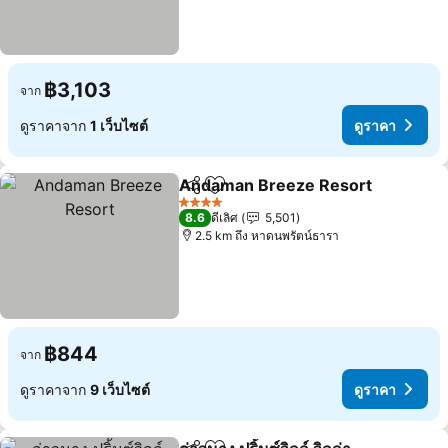
฿3,103
จาก
ดูราคาจาก
1 เว็บไซต์
ดูราคา
Andaman Breeze Resort
แชร์
เพิ่มในรายการโปรด
ด
4 ดาว
8.6
ดีเลิศ
5,501
2.5 km ถึง หาดนพรัตน์ธารา
฿844
จาก
ดูราคาจาก
9 เว็บไซต์
ดูราคา