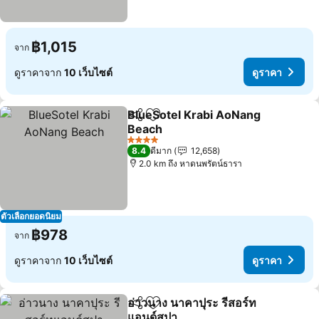
฿1,015
จาก
ดูราคาจาก
10 เว็บไซต์
ดูราคา
BlueSotel Krabi AoNang
แชร์
เพิ่มในรายการโปรด
Beach
ดูราคา
4 ดาว
8.4
ดีมาก
12,658
2.0 km ถึง หาดนพรัตน์ธารา
ตัวเลือกยอดนิยม
฿978
จาก
ดูราคาจาก
10 เว็บไซต์
ดูราคา
อ่าวนาง นาคาปุระ รีสอร์ท
แชร์
เพิ่มในรายการโปรด
แอนด์สปา