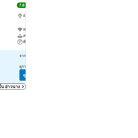
7.8
8.1
ดี
(
3,781 การให้คะแนน
)
ดีมาก
(
2,209 การให้คะ
อ่าวนาง, 0.2 km ถึง ตัวเมือง
กระบี่, 1.3 km ถึง ตัวเมือง
WiFi ฟรี
WiFi ฟรี
สปา
สระ
ที่จอดรถ
ที่จอดรถ
ดูราคา
ดูราคา
฿659
฿524
จาก
จาก
ดูราคาจาก
11 เว็บไซต์
ดูราคาจาก
8 เว็บไซต์
ดูราคา
ดูราคา
มดใน อ่าวนาง