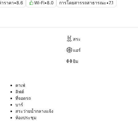
มค่าราคา
•
8.6
Wi-Fi
•
8.0
การโดยสารรถสาธารณะ
•
7.1
สระ
แอร์
ยิม
คาเฟ่
ลิฟต์
ที่จอดรถ
บาร์
สระว่ายน้ำกลางแจ้ง
ห้องประชุม