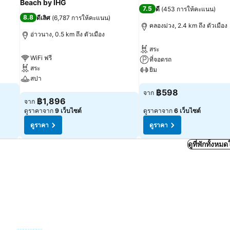
Beach by IHG
7.5
ดี
(
453 การให้คะแนน
)
8.8
ดีเลิศ
(
6,787 การให้คะแนน
)
คลองม่วง, 2.4 km ถึง ตัวเมือง
อ่าวนาง, 0.5 km ถึง ตัวเมือง
สระ
WiFi ฟรี
ที่จอดรถ
สระ
ยิม
สปา
ดูราคา
฿598
จาก
ดูราคา
฿1,896
จาก
ดูราคาจาก
9 เว็บไซต์
ดูราคาจาก
6 เว็บไซต์
ดูราคา
ดูราคา
ดูที่พักทั้งห