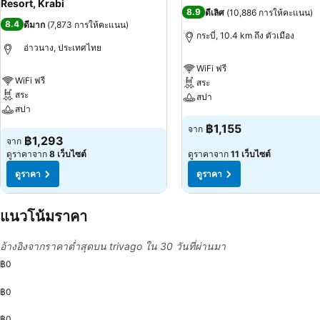
Resort, Krabi
8.9
ดีเลิศ
(
10,886 การให้คะแนน
)
8.4
ดีมาก
(
7,873 การให้คะแนน
)
กระบี่, 10.4 km ถึง ตัวเมือง
อ่าวนาง, ประเทศไทย
WiFi ฟรี
WiFi ฟรี
สระ
สระ
สปา
สปา
ดูราคา
฿1,155
จาก
ดูราคา
฿1,293
จาก
ดูราคาจาก
8 เว็บไซต์
ดูราคาจาก
11 เว็บไซต์
ดูราคา
ดูราคา
แนวโน้มราคา
อ้างอิงจากราคาต่ำสุดบน trivago ใน 30 วันที่ผ่านมา
฿0
฿0
฿0