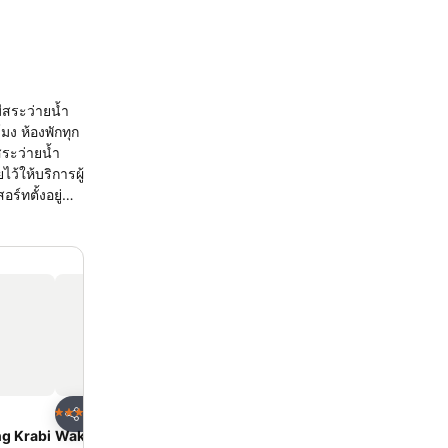
ีสระว่ายน้ำ
กทุก
สระว่ายน้ำ
ามบินที่ใกล้
ด
เพิ่มในรายการโปรด
เพิ่มในรายการโ
โรงแรม
โรงแรม
3 ดาว
4 ดาว
แชร์
แชร์
g Krabi
Wake Up Aonang Hotel
The Pineapple Hotel