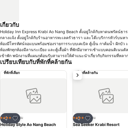
เกี่ยวกับ
Holiday Inn Express Krabi Ao Nang Beach ตั้งอยู่ใกล้กับหาดนพรัตน์ธารา 
กลางแจ้ง ตั้งอยู่ใกล้กับร้านอาหารทะเลครัวธารา และโต๊ะบริการทัวร์บนหาดนพรัต
ห้องมีโทรทัศน์จอแบนพร้อมช่องรายการระบบเคเบิล ตู้เย็น กาต้มน้ำ ฝักบัว 
ห้องพักทุกห้องมีลานระเบียง และตู้เสื้อผ้า ที่พักมีอาหารเช้าแบบคอนติเนนตัลให้บริการ Holiday Inn Express Krabi Ao Nang Beach มีห้องออกกำลังกายไว้ให้บริการผู้
เข้าพัก พนักงานที่แผนกต้อนรับสามารถให้คำแนะนำเกี่ยวกับกิจกรรมที่หลากหลายในพื
เปรียบเทียบกับที่พักที่คล้ายกัน
ใกล้กับสถานที่น่าสนใจยอดนิยมหลายแห่ง รวมถึงหาดอ่าวนาง และสนามมวยอ
ที่สุดคือสนามบินนานาชาติกระบี่ 26 กม. ที่พักมีรถรับส่งสนามบินโดยมีค่าบริการเพิ่มเติม นี่เป็นบริเวณโปรดของผู้เข้าพักในหาดอ่าวนาง อิ
ที่พักที่เลือก
ที่พักที่คล้ายกัน
ถัดไป
ตรงมา
เพิ่มในรายการโปรด
เพิ่มในรายการโปรด
โรงแรม
โรงแรม
4 ดาว
4 ดาว
แชร์
แชร์
Holiday Style Ao Nang Beach
Sea Seeker Krabi Resort