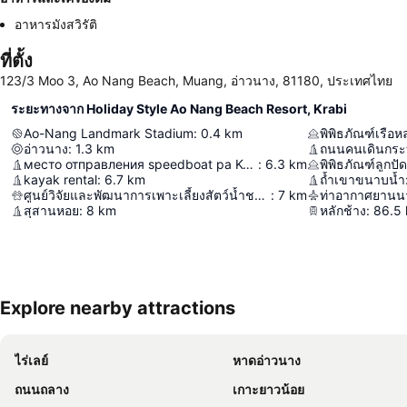
อาหารมังสวิรัติ
ที่ตั้ง
123/3 Moo 3, Ao Nang Beach, Muang, อ่าวนาง, 81180, ประเทศไทย
ระยะทางจาก Holiday Style Ao Nang Beach Resort, Krabi
Ao-Nang Landmark Stadium
:
0.4
km
พิพิธภัณฑ์เรือ
อ่าวนาง
:
1.3
km
ถนนคนเดินกระบ
место отправления speedboat ра Ko Pong
:
6.3
km
พิพิธภัณฑ์ลูกปั
kayak rental
:
6.7
km
ถ้ำเขาขนาบน้ำ
ศูนย์วิจัยและพัฒนาการเพาะเลี้ยงสัตว์น้ำชายฝั่งกระบี่
:
7
km
ท่าอากาศยานนา
สุสานหอย
:
8
km
หลักช้าง
:
86.5
Explore nearby attractions
ไร่เลย์
หาดอ่าวนาง
ถนนถลาง
เกาะยาวน้อย