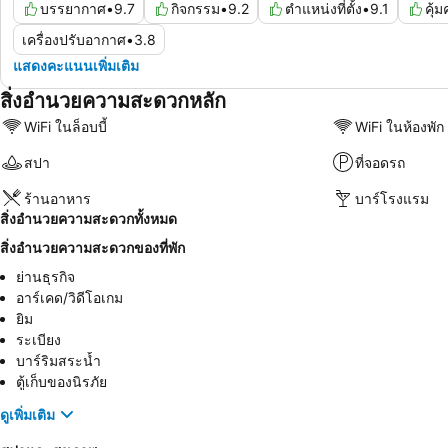
บรรยากาศ
•
9.7
กิจกรรม
•
9.2
ตำแหน่งที่ตั้ง
•
9.1
คุ้
เครื่องปรับอากาศ
•
3.8
แสดงคะแนนเพิ่มเติม
สิ่งอำนวยความสะดวกหลัก
WiFi ในล็อบบี้
WiFi ในห้องพัก
สปา
ที่จอดรถ
ร้านอาหาร
บาร์โรงแรม
สิ่งอำนวยความสะดวกทั้งหมด
สิ่งอำนวยความสะดวกของที่พัก
ย่านธุรกิจ
อาร์เคด/วิดีโอเกม
ยิม
ระเบียง
บาร์ริมสระน้ำ
ตู้เก็บของนิรภัย
ดูเพิ่มเติม