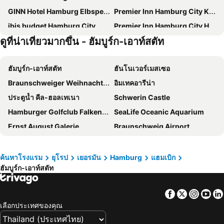
GINN Hotel Hamburg Elbspeicher
Premier Inn Hamburg City Klostertor
ibis budget Hamburg City
Premier Inn Hamburg City Hammerbrook
ดูที่น่าเที่ยวมากขึ้น - ฮัมบูร์ก-เอาท์สตัท
Prize by Radisson, Hamburg-St. Pauli
โนโวเทล ฮัมบวร์กซิตี้ อัลสเตอร์
ibis Hamburg City
Kleinhuis Hotel Baseler Hof
ฮัมบูร์ก-เอาท์สตัท
ฮันโนเวอร์เมสเซอ
โรงแรมอีสต์ ฮัมบวร์ก
โรงแรมพาร์ค อัมเบอร์ลิเนอร์ ทอร์
Braunschweiger Weihnachtsmarkt
อิมเทคอารีน่า
โรงแรมฮัมบวร์ก แมริออท
Courtyard by Marriott Hamburg City
ประตูน้ำ คีล-ฮอลเทเนา
Schwerin Castle
Holiday Inn - The Niu, Keg Hamburg Ost By Ihg
โรงแรมเรอเนซองซ์ ฮัมบวร์ก
Hamburger Golfclub Falkenstein
SeaLife Oceanic Aquarium
Ernst August Galerie
Braunschweig Airport
Rathaus Metro Station
Stadtführungen in Hamburg
ราธเฮาส์ฮัมบูร์ก
Rödingsmarkt Metro Station
ค้นหาโรงแรม
ยุโรป
เยอรมัน
Hamburg
แฮมเบิก
ฮัมบูร์ก-เอาท์สตัท
The Seatrade Europe Cruise & River Cruise Convention
Einkaufs-und Erlebnismesse
Haspa Hamburg Marathon
Cruise Days
Facebook
Twitter
Insta
Yo
Jungfernstieg Metro Station
เอาเทอร์อาคาเดน
เลือกประเทศของคุณ
ยูงแฟร์นสไตน์
Thalia Theatre Alstertor