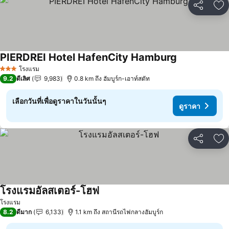
แชร์
เพ
PIERDREI Hotel HafenCity Hamburg
โรงแรม
3 ดาว
9.2
ดีเลิศ
9,983
0.8 km ถึง ฮัมบูร์ก-เอาท์สตัท
เลือกวันที่เพื่อดูราคาในวันนั้นๆ
ดูราคา
แชร์
เพ
โรงแรมอัลสเตอร์-โฮฟ
โรงแรม
8.2
ดีมาก
6,133
1.1 km ถึง สถานีรถไฟกลางฮัมบูร์ก