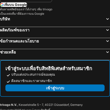
Neuer Wall
Alsterhaus
เพิ่มบน Google
Alte Post
ถนนมอนเคลเบอร์
ค้นหาผลลัพธ์ของเราได้ง่ายๆ: เพิ่ม trivago
เป็นแหล่งที่มาที่ต้องการบน Google
Hamburger Hof Passage
ฮัมบูร์กมิดเตอร์
บริษัท
Hanse Viertel
Dithmarscher Hof
ผลิตภัณฑ์ของเรา
Stadtbremisches Überseehafengebiet Bremerhaven
Klabautermann
Vinnhorst
Gundelfinger
ข้อกำหนดและนโยบาย
Bad Zwischenahner Woche
Museumsdorf Cloppenburg
ช่วยเหลือ
พิพิธภัณฑ์เรือริกเมอร์ริกเมอร์ส
Ziegenbuche
Sole-Therme
Bauernhof-Eis
Erlebnisbad Ronolulu
Hauptbahnhof Nord Metro Station
เข้าสู่ระบบเพื่อรับสิทธิพิเศษสำหรับสมาชิก
Tier- und Freizeitpark Jaderpark
Groß Flottbek
ปรับแต่งประสบการณ์ของคุณ
ดีลสมาชิกและราคาสมาชิก
เข้าสู่ระบบ
trivago N.V.
, Kesselstraße 5 – 7, 40221 Düsseldorf, Germany