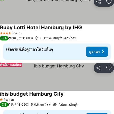
แชร์
เพ
Ruby Lotti Hotel Hamburg by IHG
โรงแรม
4 ดาว
8.4
ดีมาก
11,683
0.6 km ถึง ฮัมบูร์ก-เอาท์สตัท
เลือกวันที่เพื่อดูราคาในวันนั้นๆ
ดูราคา
ตัวเลือกยอดนิยม
แชร์
เพ
ibis budget Hamburg City
โรงแรม
1 ดาว
7.5
ดี
13,050
0.6 km ถึง สถานีรถไฟกลางฮัมบูร์ก