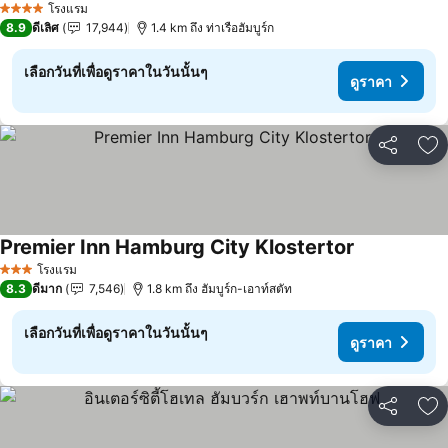
โรงแรม
4 ดาว
8.9
ดีเลิศ
17,944
1.4 km ถึง ท่าเรือฮัมบูร์ก
เลือกวันที่เพื่อดูราคาในวันนั้นๆ
ดูราคา
แชร์
เพ
Premier Inn Hamburg City Klostertor
โรงแรม
3 ดาว
8.3
ดีมาก
7,546
1.8 km ถึง ฮัมบูร์ก-เอาท์สตัท
เลือกวันที่เพื่อดูราคาในวันนั้นๆ
ดูราคา
แชร์
เพ