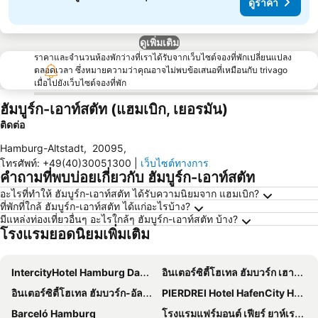
ดูราคา
ดูเพิ่มเติม
ราคาและจำนวนห้องพักว่างที่เราได้รับจากเว็บไซต์จองที่พักเปลี่ยนแปลง
ตลอดเวลา ซึ่งหมายความว่าคุณอาจไม่พบข้อเสนอที่เหมือนกับ trivago
เมื่อไปยังเว็บไซต์จองที่พัก
ฮัมบูร์ก-เอาท์สตัท (แฮมเบิก, เยอรมัน)
ติดต่อ
Hamburg-Altstadt
,
20095
,
โทรศัพท์
:
+49(40)30051300
|
เว็บไซต์ทางการ
คำถามที่พบบ่อยเกี่ยวกับ ฮัมบูร์ก-เอาท์สตัท
อะไรที่ทำให้ ฮัมบูร์ก-เอาท์สตัท ได้รับความนิยมจาก แฮมเบิก?
ที่พักที่ใกล้ ฮัมบูร์ก-เอาท์สตัท ได้แก่อะไรบ้าง?
มีแหล่งท่องเที่ยวอื่นๆ อะไรใกล้ๆ ฮัมบูร์ก-เอาท์สตัท บ้าง?
โรงแรมยอดนิยมเพิ่มเติม
IntercityHotel Hamburg Dammtor
อินเตอร์ซิตี้โฮเทล ฮัมบวร์ก เฮาพท์บานโฮฟ
อินเตอร์ซิตี้โฮเทล ฮัมบวร์ก-อัลโทนา
PIERDREI Hotel HafenCity Hamburg
Barceló Hamburg
โรงแรมแฟร์มอนต์ เฟียร์ ยาห์เรสไวเทิน ฮัมบวร์ก