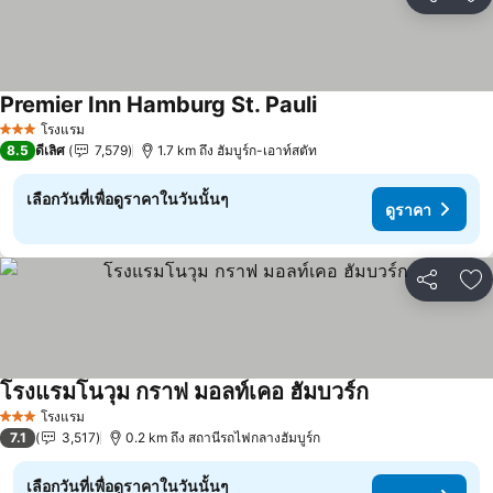
แชร์
เพ
Premier Inn Hamburg St. Pauli
โรงแรม
3 ดาว
8.5
ดีเลิศ
7,579
1.7 km ถึง ฮัมบูร์ก-เอาท์สตัท
เลือกวันที่เพื่อดูราคาในวันนั้นๆ
ดูราคา
แชร์
เพ
โรงแรมโนวุม กราฟ มอลท์เคอ ฮัมบวร์ก
โรงแรม
3 ดาว
7.1
3,517
0.2 km ถึง สถานีรถไฟกลางฮัมบูร์ก
เลือกวันที่เพื่อดูราคาในวันนั้นๆ