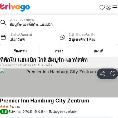
รายการโป
เข้าสู่ร
เมนู
จุดหมายปลายทาง
ฮัมบูร์ก-เอาท์สตัท, แฮมเบิก
เช็คอิน/เช็คเอาท์
ผู้เข้าพักและห้องพัก
เลือกวันที่
2 ผู้เข้าพัก, 1 ห้อง
เรียงตาม
กรอง
แผนที่
ที่พักใน แฮมเบิก ใกล้ ฮัมบูร์ก-เอาท์สตัท
ค่าคอมมิชชั่นมีผลต่ออันดับอย่างไร
แชร์
เพ
Premier Inn Hamburg City Zentrum
โรงแรม
3 ดาว
8.5
ดีเลิศ
9,708
0.5 km ถึง ฮัมบูร์ก-เอาท์สตัท