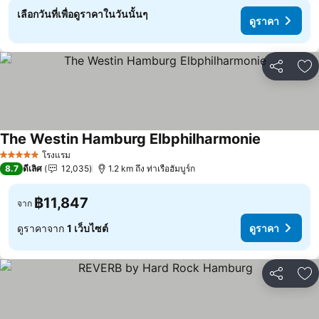
เลือกวันที่เพื่อดูราคาในวันนั้นๆ
ดูราคา
แชร์
เพ
The Westin Hamburg Elbphilharmonie
โรงแรม
5 ดาว
8.7
ดีเลิศ
12,035
1.2 km ถึง ท่าเรือฮัมบูร์ก
฿11,847
จาก
ดูราคาจาก
1 เว็บไซต์
ดูราคา
แชร์
เพ