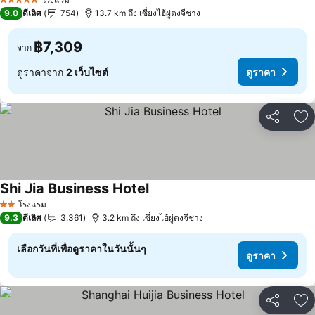
5 ดาว
9.0
ดีเลิศ
754
13.7 km ถึง เซี่ยงไฮ้ผู่ตงจีชาง
฿7,309
จาก
ดูราคาจาก
2 เว็บไซต์
ดูราคา
แชร์
เพ
Shi Jia Business Hotel
โรงแรม
2 ดาว
9.3
ดีเลิศ
3,361
3.2 km ถึง เซี่ยงไฮ้ผู่ตงจีชาง
เลือกวันที่เพื่อดูราคาในวันนั้นๆ
ดูราคา
แชร์
เพ