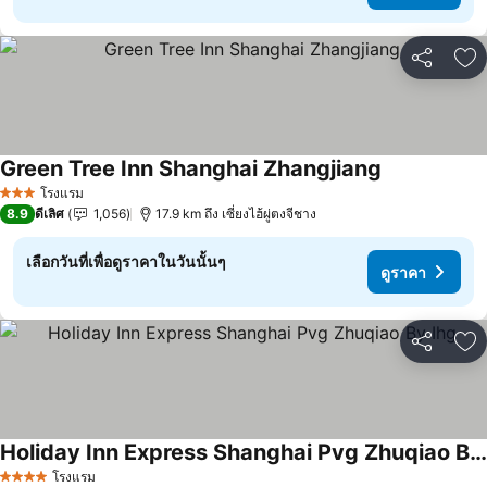
แชร์
เพ
Green Tree Inn Shanghai Zhangjiang
โรงแรม
3 ดาว
8.9
ดีเลิศ
1,056
17.9 km ถึง เซี่ยงไฮ้ผู่ตงจีชาง
เลือกวันที่เพื่อดูราคาในวันนั้นๆ
ดูราคา
แชร์
เพ
Holiday Inn Express Shanghai Pvg Zhuqiao By Ihg
โรงแรม
4 ดาว