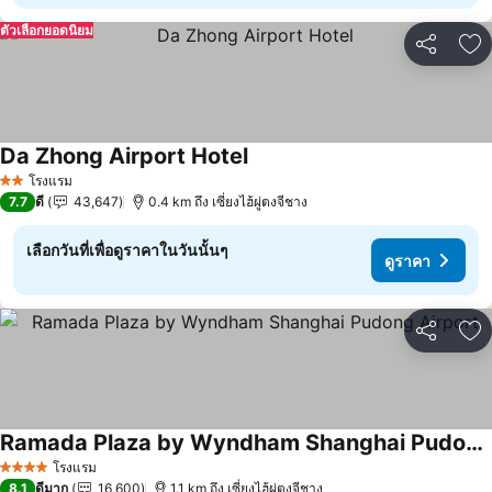
ตัวเลือกยอดนิยม
แชร์
เพ
Da Zhong Airport Hotel
โรงแรม
2 ดาว
7.7
ดี
43,647
0.4 km ถึง เซี่ยงไฮ้ผู่ตงจีชาง
เลือกวันที่เพื่อดูราคาในวันนั้นๆ
ดูราคา
แชร์
เพ
Ramada Plaza by Wyndham Shanghai Pudong Airport
โรงแรม
4 ดาว
8.1
ดีมาก
16,600
1.1 km ถึง เซี่ยงไฮ้ผู่ตงจีชาง