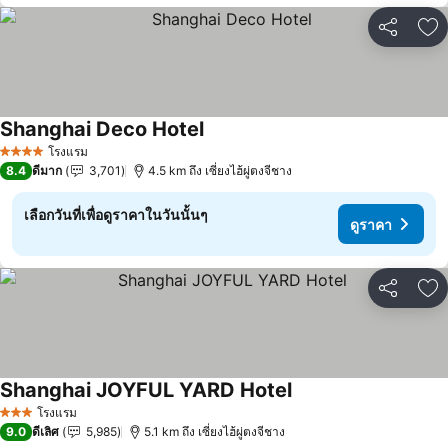
แชร์
เพ
Shanghai Deco Hotel
โรงแรม
4 ดาว
8.4
ดีมาก
3,701
4.5 km ถึง เซี่ยงไฮ้ผู่ตงจีชาง
เลือกวันที่เพื่อดูราคาในวันนั้นๆ
ดูราคา
แชร์
เพ
Shanghai JOYFUL YARD Hotel
โรงแรม
3 ดาว
9.0
ดีเลิศ
5,985
5.1 km ถึง เซี่ยงไฮ้ผู่ตงจีชาง