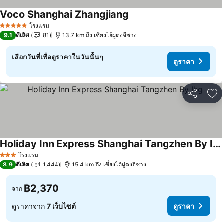
Voco Shanghai Zhangjiang
โรงแรม
5 ดาว
9.1
ดีเลิศ
81
13.7 km ถึง เซี่ยงไฮ้ผู่ตงจีชาง
เลือกวันที่เพื่อดูราคาในวันนั้นๆ
ดูราคา
แชร์
เพ
Holiday Inn Express Shanghai Tangzhen By Ihg
โรงแรม
3 ดาว
8.9
ดีเลิศ
1,444
15.4 km ถึง เซี่ยงไฮ้ผู่ตงจีชาง
฿2,370
จาก
ดูราคาจาก
7 เว็บไซต์
ดูราคา