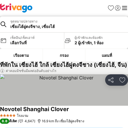
รายการโป
เข้าสู่ร
เมนู
จุดหมายปลายทาง
เซี่ยงไฮ้ผู่ตงจีชาง, เซี่ยงไฮ้
เช็คอิน/เช็คเอาท์
ผู้เข้าพักและห้องพัก
เลือกวันที่
2 ผู้เข้าพัก, 1 ห้อง
เรียงตาม
กรอง
แผนที่
ที่พักใน เซี่ยงไฮ้ ใกล้ เซี่ยงไฮ้ผู่ตงจีชาง (เซี่ยงไฮ้, จีน)
ค่าคอมมิชชั่นมีผลต่ออันดับอย่างไร
แชร์
เพ
Novotel Shanghai Clover
โรงแรม
5 ดาว
8.8
ดีเลิศ
4,647
16.9 km ถึง เซี่ยงไฮ้ผู่ตงจีชาง