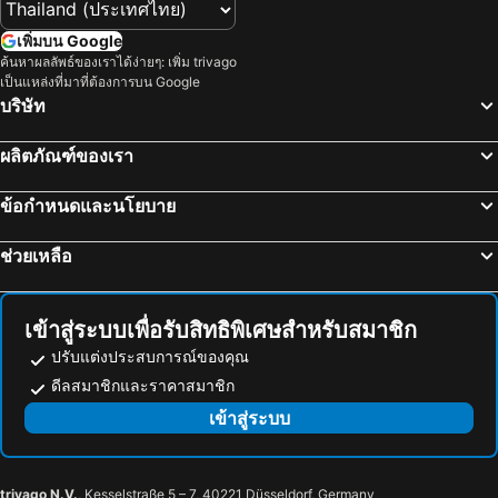
Lingyin Temple
รถไฟแม่เหล็กเซี่ยงไฮ้
Shanghai Jiejia Chain Hotel
Huayi Hotel Shanghai Pudong Hang Seng Plaza Branch
เพิ่มบน Google
Shanghai Science and Technology Museum
Hofbräuhaus
ค้นหาผลลัพธ์ของเราได้ง่ายๆ: เพิ่ม trivago
เป็นแหล่งที่มาที่ต้องการบน Google
เขตหยางปู้
Shanghaï Urban Planning Exhibition Center
บริษัท
เซี่ยงไฮ้เวิร์ดคอนเฟอเรนซ์เซนเตอร์
จินเมาทาวเวอร์
Old City of Shanghai
วัดเชงฮวง
ผลิตภัณฑ์ของเรา
Yu Yuan
Oriental pearl TV tower
ข้อกำหนดและนโยบาย
เขตฮั่วเคา
จงซานดงลู
Suzhou classical garden
Shangcheng District
ช่วยเหลือ
Jin Jinmao building
Baoshan
เขตซื๋อเป๋ย
Fei Lai Feng
เข้าสู่ระบบเพื่อรับสิทธิพิเศษสำหรับสมาชิก
Chengzuo yunhe
เซี่ยงไฮ้สเตเดียม
ปรับแต่งประสบการณ์ของคุณ
Hu Qing Yu Tang
Wuzhen
ดีลสมาชิกและราคาสมาชิก
Qingpu
เข้าสู่ระบบ
trivago N.V.
, Kesselstraße 5 – 7, 40221 Düsseldorf, Germany