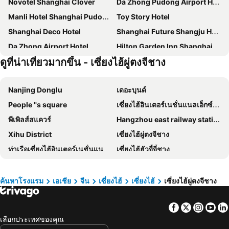
Novotel Shanghai Clover
Da Zhong Pudong Airport Hotel Shanghai
Manli Hotel Shanghai Pudong Airport Branch-Free shuttle buses to Pudong Airport and Disneyland
Toy Story Hotel
Shanghai Deco Hotel
Shanghai Future Shangju Hotel
Da Zhong Airport Hotel
Hilton Garden Inn Shanghai High-Speed East Railway Station
ดูที่น่าเที่ยวมากขึ้น - เซี่ยงไฮ้ผู่ตงจีชาง
Shanghai Theme Park Wassim Hotel
Jinjiang Inn Shanghai International Tourist Resort Kangxin Road
Jinjiang Inn Shanghai International Tourist Resort Xiuyan Road Subway Station
Holiday Inn Shanghai Pudong Airport, an IHG Hotel
Nanjing Donglu
เดอะบุนด์
Shanghai Meihao Premium Journey Hotel (Shanghai International Tourism Resort Store)
Yun He Ye Bo Hotel Shanghai Disney Store
People ''s square
เซี่ยงไฮ้อินเตอร์เนชั่นแนลเอ็กซ์โปเซนเตอร์
Atour Light Hotel Chuansha Pudong Airport Shanghai
Jinjiang Inn (Shanghai Pudong Airport Second)
พีเพิลส์สแควร์
Hangzhou east railway station
Royal International Hotel Shanghai
Shanghai Joyful Star Hotel-Free shuttle bus to Pudong Airport and Disneyland
Xihu District
เซี่ยงไฮ้ผู่ตงจีชาง
Country Inn & Suites by Radisson
Chuxin Moshe Hotel
ท่าเรือเซี่ยงไฮ้อินเตอร์เนชั่นแนลครูซเทอร์มินอล
เซี่ยงไฮ้ฮัวจี้จี๋ชาง
Vienna International Pudong Free Trade Zone
Lin Yin Art Hotel Shanghai
ผู่ตง
สถานีรถไฟเซี่ยงไฮ้ฮองควิ
Shi Jia Business Hotel
The Qube Hotel Shanghai Pudong
สถานีรถไฟเซี่ยงไฮ้
Shanghai Museum
Linjia Campsite
Wassim (shanghai Pudong Chuansha Metro Station)
ค้นหาโรงแรม
เอเชีย
จีน
เซี่ยงไฮ้
เซี่ยงไฮ้
เซี่ยงไฮ้ผู่ตงจีชาง
Jing''an temple
Expo 2010
Dihang Boutique Pudong Shanghai
Four Points by Sheraton Shanghai International Tourism and Resorts Zone
Facebook
Twitter
Insta
Yo
Xinzhuang
เขตใหม่ผู่ตง
Best Boutique Hotel
Vienna Pudong Airport Chenyang Rd
เลือกประเทศของคุณ
เขตฮาน์ปู
Huacao
Yitel Shanghai Pudong Chuansha Branch
Jinjiang Inn Select Shanghai International Tourist Resort Huinan Safari Park