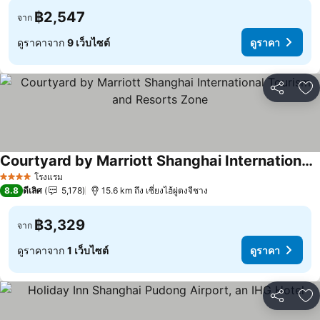
฿2,547
จาก
ดูราคาจาก
9 เว็บไซต์
ดูราคา
แชร์
เพ
Courtyard by Marriott Shanghai International Tourism and Resorts Zone
โรงแรม
4 ดาว
8.8
ดีเลิศ
5,178
15.6 km ถึง เซี่ยงไฮ้ผู่ตงจีชาง
฿3,329
จาก
ดูราคาจาก
1 เว็บไซต์
ดูราคา
แชร์
เพ