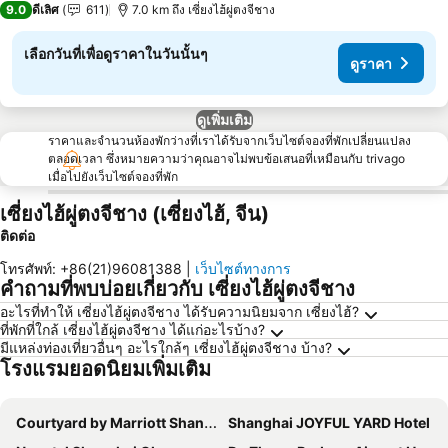
9.0
ดีเลิศ
611
7.0 km ถึง เซี่ยงไฮ้ผู่ตงจีชาง
เลือกวันที่เพื่อดูราคาในวันนั้นๆ
ดูราคา
ดูเพิ่มเติม
ราคาและจำนวนห้องพักว่างที่เราได้รับจากเว็บไซต์จองที่พักเปลี่ยนแปลง
ตลอดเวลา ซึ่งหมายความว่าคุณอาจไม่พบข้อเสนอที่เหมือนกับ trivago
เมื่อไปยังเว็บไซต์จองที่พัก
เซี่ยงไฮ้ผู่ตงจีชาง (เซี่ยงไฮ้, จีน)
ติดต่อ
โทรศัพท์
:
+86(21)96081388
|
เว็บไซต์ทางการ
คำถามที่พบบ่อยเกี่ยวกับ เซี่ยงไฮ้ผู่ตงจีชาง
อะไรที่ทำให้ เซี่ยงไฮ้ผู่ตงจีชาง ได้รับความนิยมจาก เซี่ยงไฮ้?
ที่พักที่ใกล้ เซี่ยงไฮ้ผู่ตงจีชาง ได้แก่อะไรบ้าง?
มีแหล่งท่องเที่ยวอื่นๆ อะไรใกล้ๆ เซี่ยงไฮ้ผู่ตงจีชาง บ้าง?
โรงแรมยอดนิยมเพิ่มเติม
Courtyard by Marriott Shanghai International Tourism and Resorts Zone
Shanghai JOYFUL YARD Hotel