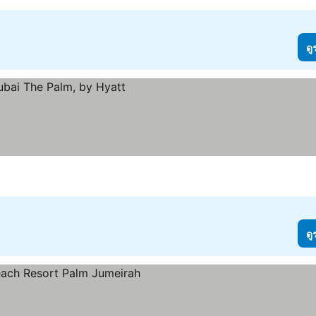
ดู
ดู