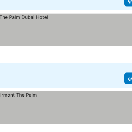
ดู
ดู