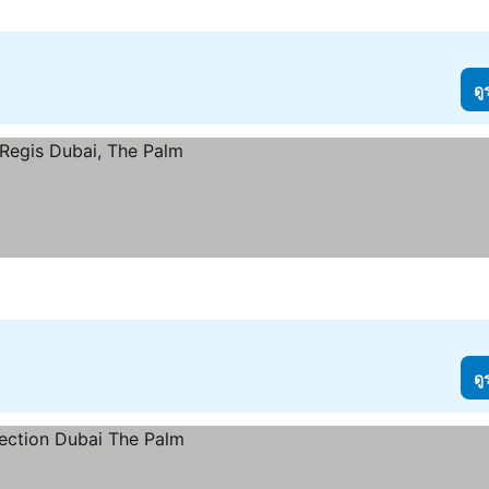
ดู
ดู