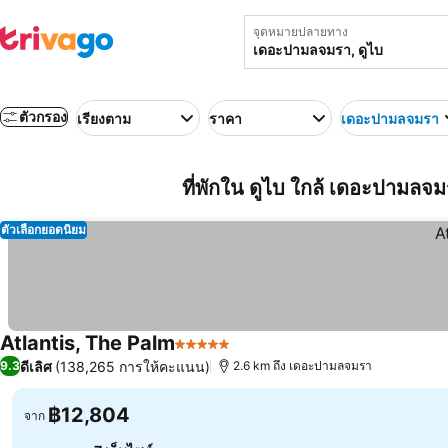
จุดหมายปลายทาง
ตัวกรอง
เรียงตาม
ราคา
เดอะปามลจมรา
ที่พักใน ดูไบ ใกล้ เดอะปามลจม
ตัวเลือกยอดนิยม
Atlantis, The Palm
5 ดาว
ดีเลิศ
(138,265 การให้คะแนน)
9.3
2.6 km ถึง เดอะปามลจมรา
฿12,804
จาก