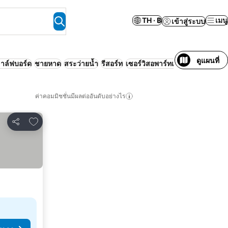
TH · ฿
เมนู
เข้าสู่ระบบ
ดูแผนที่
าล์ฟบอร์ด
ชายหาด
สระว่ายน้ำ
รีสอร์ท
เซอร์วิสอพาร์ทเมนท์
ครอบครัว
ค่าคอมมิชชั่นมีผลต่ออันดับอย่างไร
เพิ่มในรายการโปรด
แชร์