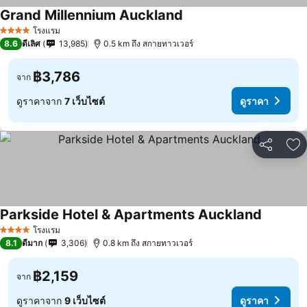
Grand Millennium Auckland
โรงแรม
4 ดาว
8.6
ดีเลิศ
13,985
0.5 km ถึง สกายทาวเวอร์
฿3,786
จาก
ดูราคาจาก
7 เว็บไซต์
ดูราคา
แชร์
เพ
Parkside Hotel & Apartments Auckland
โรงแรม
4 ดาว
8.1
ดีมาก
3,306
0.8 km ถึง สกายทาวเวอร์
฿2,159
จาก
ดูราคาจาก
9 เว็บไซต์
ดูราคา