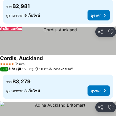
฿2,981
จาก
ดูราคาจาก
9 เว็บไซต์
ดูราคา
ตัวเลือกยอดนิยม
แชร์
เพ
Cordis, Auckland
โรงแรม
5 ดาว
8.9
ดีเลิศ
15,372
1.0 km ถึง สกายทาวเวอร์
฿3,279
จาก
ดูราคาจาก
8 เว็บไซต์
ดูราคา
แชร์
เพ