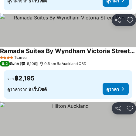
ดูราคาจาก
5 เว็บไซต์
ดูราคา
แชร์
เพ
Ramada Suites By Wyndham Victoria Street West
โรงแรม
4 ดาว
8.2
ดีมาก
5,109
0.5 km ถึง Auckland CBD
฿2,195
จาก
ดูราคาจาก
9 เว็บไซต์
ดูราคา
แชร์
เพ