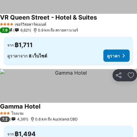
VR Queen Street - Hotel & Suites
เซอร์วิสอพาร์ทเมนท์
4 ดาว
7.9
ดี
6,621
0.9 km ถึง สกายทาวเวอร์
฿1,711
จาก
ดูราคาจาก
8 เว็บไซต์
ดูราคา
แชร์
เพ
Gamma Hotel
โรงแรม
3 ดาว
7.2
4,361
0.6 km ถึง Auckland CBD
฿1,494
จาก