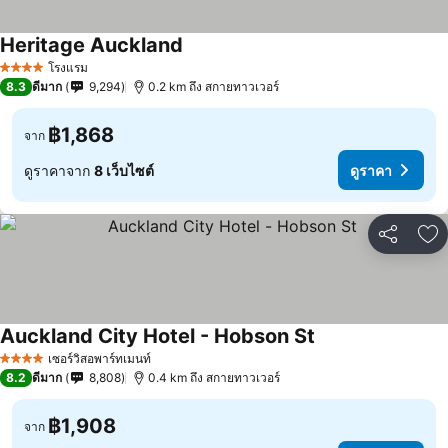
Heritage Auckland
โรงแรม
4 ดาว
8.3
ดีมาก
9,294
0.2 km ถึง สกายทาวเวอร์
฿1,868
จาก
ดูราคาจาก
8 เว็บไซต์
ดูราคา
แชร์
เพ
Auckland City Hotel - Hobson St
เซอร์วิสอพาร์ทเมนท์
4 ดาว
8.2
ดีมาก
8,808
0.4 km ถึง สกายทาวเวอร์
฿1,908
จาก