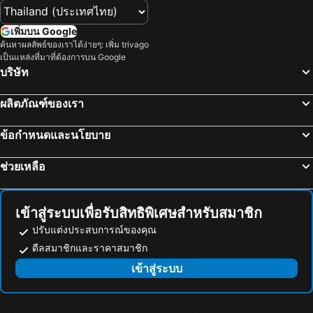
Spark Arena
Wynyard Quarter
La Quinta by Wyndham Parnell Auckland
Haka Hotel Newmarket
เพิ่มบน Google
Karangahape Road
Port of Auckland
Auckland Airport Inn
ค้นหาผลลัพธ์ของเราได้ง่ายๆ: เพิ่ม trivago
เป็นแหล่งที่มาที่ต้องการบน Google
Mt Eden
Orewa Beach
บริษัท
One Tree Hill
Coastal Challenge - Tawharanui Peninsula
Ohauiti
เวสต์เทิร์นสปริงสเตเดียม
ผลิตภัณฑ์ของเรา
Westfield Glenfield Shopping Centre
Kai Iwi Lakes
ข้อกำหนดและนโยบาย
Kelly Tarlton's Underwater World
Mount Smart Stadium
Bay of Islands Vintage Railway
Tauranga Airport
ช่วยเหลือ
Westfield St Lukes
เข้าสู่ระบบเพื่อรับสิทธิพิเศษสำหรับสมาชิก
ปรับแต่งประสบการณ์ของคุณ
ดีลสมาชิกและราคาสมาชิก
เข้าสู่ระบบ