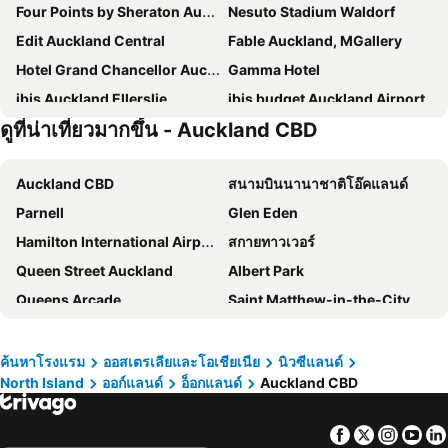
Four Points by Sheraton Auckland
Nesuto Stadium Waldorf
Edit Auckland Central
Fable Auckland, MGallery
Hotel Grand Chancellor Auckland
Gamma Hotel
ibis Auckland Ellerslie
ibis budget Auckland Airport
ดูที่น่าเที่ยวมากขึ้น - Auckland CBD
Cordis, Auckland
Kiwi International Hotel
Grand Millennium Auckland
Rydges Auckland
Auckland CBD
สนามบินนานาชาติโอ๊คแลนด์
Horizon by SkyCity
Horizon by SkyCity
Parnell
Glen Eden
Voco Auckland City Centre By Ihg
Skycity
Hamilton International Airport
สกายทาวเวอร์
JetPark Auckland Airport Hotel
Waipuna & Conference Centre
Queen Street Auckland
Albert Park
Parkside Hotel & Apartments Auckland
Pullman Auckland Airport
Queens Arcade
Saint Matthew-in-the-City
Sudima Auckland Airport
Jo&joe Auckland (opening Autumn 2025)
Westfield Downtown Shopping Centre
เอโอทีสแควร์
Novotel Auckland Ellerslie
Hilton Auckland
ASB Theatre - Aotea Centre
Britomart
QT Auckland
Copthorne Hotel Auckland City
ค้นหาโรงแรม
ออสเตรเลียและโอเชียเนีย
นิวซีแลนด์
North Island
ออก์แลนด์
อ็อกแลนด์
Auckland CBD
Auckland Art Gallery Toi o Tamaki
University of Auckland
Ramada Suites by Wyndham Albany
Ascotia off Queen
The Auckland Waterfront
วิอาดัคฮาร์เบอร์
Holiday Inn Express Auckland City Centre By Ihg
The Sebel Auckland Manukau
Facebook
Twitter
Insta
Yo
พิพิธภัณฑ์ทางทะเลแห่งชาตินิวซีแลนด์
วิคตอเรียพาร์ค
The Shakespeare Hotel
Ramada by Wyndham Newmarket Auckland