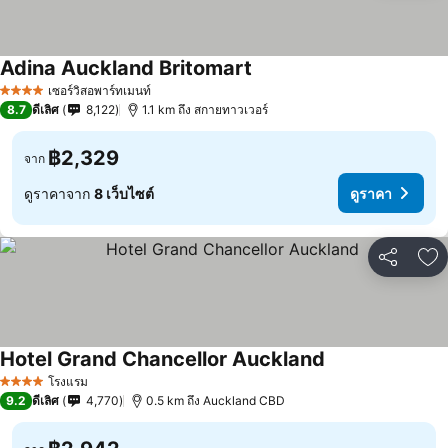
Adina Auckland Britomart
เซอร์วิสอพาร์ทเมนท์
4 ดาว
8.7
ดีเลิศ
8,122
1.1 km ถึง สกายทาวเวอร์
฿2,329
จาก
ดูราคาจาก
8 เว็บไซต์
ดูราคา
แชร์
เพ
Hotel Grand Chancellor Auckland
โรงแรม
4 ดาว
9.2
ดีเลิศ
4,770
0.5 km ถึง Auckland CBD