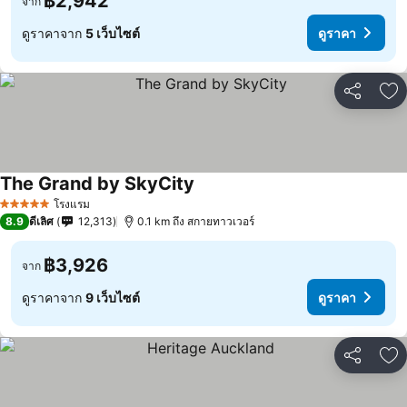
฿2,942
จาก
ดูราคาจาก
5 เว็บไซต์
ดูราคา
แชร์
เพ
The Grand by SkyCity
โรงแรม
5 ดาว
8.9
ดีเลิศ
12,313
0.1 km ถึง สกายทาวเวอร์
฿3,926
จาก
ดูราคาจาก
9 เว็บไซต์
ดูราคา
แชร์
เพ