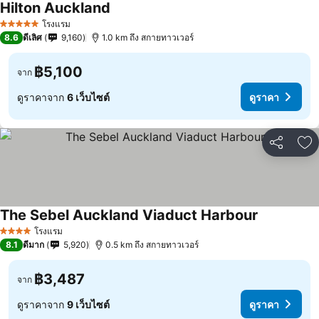
Hilton Auckland
โรงแรม
5 ดาว
8.6
ดีเลิศ
9,160
1.0 km ถึง สกายทาวเวอร์
฿5,100
จาก
ดูราคาจาก
6 เว็บไซต์
ดูราคา
แชร์
เพ
The Sebel Auckland Viaduct Harbour
โรงแรม
4 ดาว
8.1
ดีมาก
5,920
0.5 km ถึง สกายทาวเวอร์
฿3,487
จาก
ดูราคาจาก
9 เว็บไซต์
ดูราคา