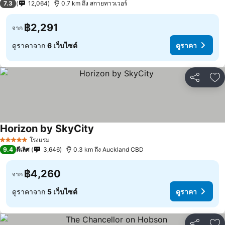
7.3
12,064
0.7 km ถึง สกายทาวเวอร์
฿2,291
จาก
ดูราคาจาก
6 เว็บไซต์
ดูราคา
แชร์
เพ
Horizon by SkyCity
โรงแรม
5 ดาว
9.4
ดีเลิศ
3,646
0.3 km ถึง Auckland CBD
฿4,260
จาก
ดูราคาจาก
5 เว็บไซต์
ดูราคา