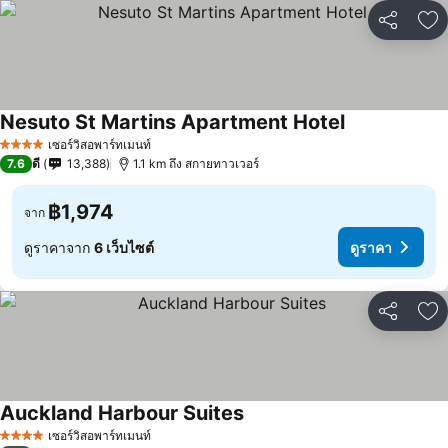
แชร์
เพ
Nesuto St Martins Apartment Hotel
เซอร์วิสอพาร์ทเมนท์
4 ดาว
7.6
ดี
13,388
1.1 km ถึง สกายทาวเวอร์
฿1,974
จาก
ดูราคาจาก
6 เว็บไซต์
ดูราคา
แชร์
เพ
Auckland Harbour Suites
เซอร์วิสอพาร์ทเมนท์
4 ดาว