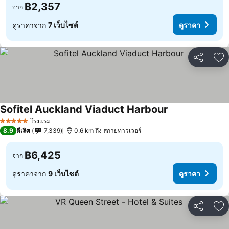
฿2,357
จาก
ดูราคาจาก
7 เว็บไซต์
ดูราคา
แชร์
เพ
Sofitel Auckland Viaduct Harbour
โรงแรม
5 ดาว
8.9
ดีเลิศ
7,339
0.6 km ถึง สกายทาวเวอร์
฿6,425
จาก
ดูราคาจาก
9 เว็บไซต์
ดูราคา
แชร์
เพ