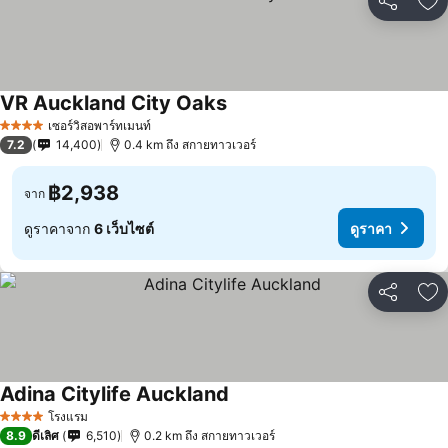
แชร์
เพ
VR Auckland City Oaks
เซอร์วิสอพาร์ทเมนท์
4 ดาว
7.2
14,400
0.4 km ถึง สกายทาวเวอร์
฿2,938
จาก
ดูราคาจาก
6 เว็บไซต์
ดูราคา
แชร์
เพ
Adina Citylife Auckland
โรงแรม
4 ดาว
8.9
ดีเลิศ
6,510
0.2 km ถึง สกายทาวเวอร์