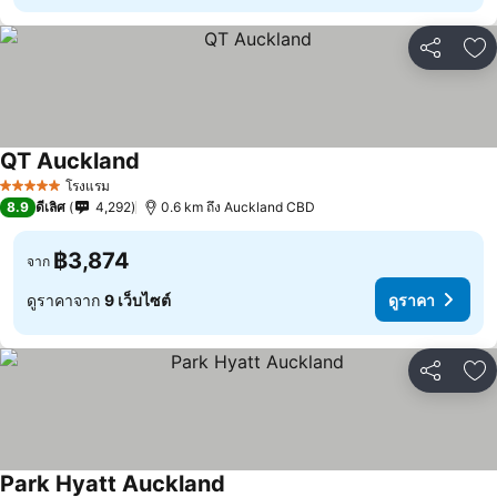
แชร์
เพ
QT Auckland
โรงแรม
5 ดาว
8.9
ดีเลิศ
4,292
0.6 km ถึง Auckland CBD
฿3,874
จาก
ดูราคาจาก
9 เว็บไซต์
ดูราคา
แชร์
เพ
Park Hyatt Auckland