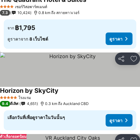
เซอร์วิสอพาร์ทเมนท์
4 ดาว
7.3
10,424
0.8 km ถึง สกายทาวเวอร์
฿1,795
จาก
ดูราคาจาก
8 เว็บไซต์
ดูราคา
แชร์
เพ
Horizon by SkyCity
โรงแรม
5 ดาว
9.4
ดีเลิศ
4,651
0.3 km ถึง Auckland CBD
เลือกวันที่เพื่อดูราคาในวันนั้นๆ
ดูราคา
ตัวเลือกยอดนิยม