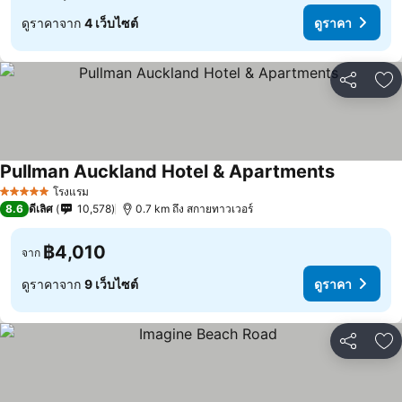
ดูราคาจาก
4 เว็บไซต์
ดูราคา
แชร์
เพ
Pullman Auckland Hotel & Apartments
โรงแรม
5 ดาว
8.6
ดีเลิศ
10,578
0.7 km ถึง สกายทาวเวอร์
฿4,010
จาก
ดูราคาจาก
9 เว็บไซต์
ดูราคา
แชร์
เพ