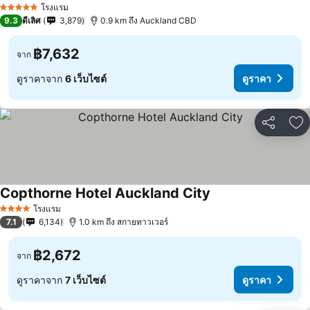
โรงแรม
5 ดาว
9.3
ดีเลิศ
3,879
0.9 km ถึง Auckland CBD
฿7,632
จาก
ดูราคาจาก
6 เว็บไซต์
ดูราคา
แชร์
เพ
Copthorne Hotel Auckland City
โรงแรม
4 ดาว
7.1
6,134
1.0 km ถึง สกายทาวเวอร์
฿2,672
จาก
ดูราคาจาก
7 เว็บไซต์
ดูราคา