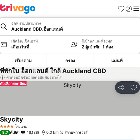
รายการโป
เข้าสู่ร
เมนู
จุดหมายปลายทาง
Auckland CBD, อ็อกแลนด์
เช็คอิน/เช็คเอาท์
ผู้เข้าพักและห้องพัก
เลือกวันที่
2 ผู้เข้าพัก, 1 ห้อง
เรียงตาม
กรอง
แผนที่
ที่พักใน อ็อกแลนด์ ใกล้ Auckland CBD
ค่าคอมมิชชั่นมีผลต่ออันดับอย่างไร
ตัวเลือกยอดนิยม
แชร์
เพ
Skycity
โรงแรม
4 ดาว
8.7
ดีเลิศ
16,188
0.0 km ถึง สกายทาวเวอร์