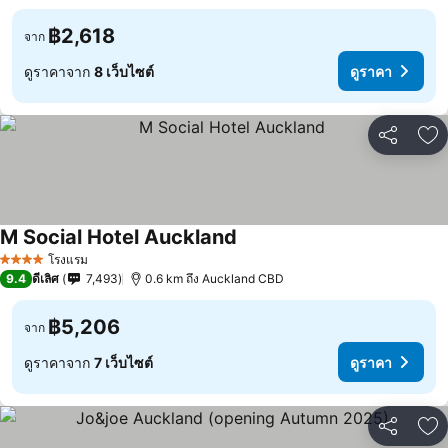
฿2,618
จาก
ดูราคาจาก
8 เว็บไซต์
ดูราคา
แชร์
เพ
M Social Hotel Auckland
โรงแรม
4 ดาว
9.4
ดีเลิศ
7,493
0.6 km ถึง Auckland CBD
฿5,206
จาก
ดูราคาจาก
7 เว็บไซต์
ดูราคา
แชร์
เพ