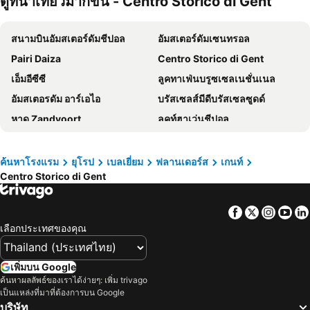
ดูที่น่าเที่ยวมากขึ้น - Centro Storico di Gent
สนามบินอัมสเตอร์ดัมชีปอล
อัมสเตอร์ดัมเซนทรอล
Pairi Daiza
Centro Storico di Gent
เอ็มอีซีซี
ลูคทาเฟ่นบรูซเซลเนชั่นเนล
อัมสเตอรดัม อาร์เอไอ
บรัสเซลส์มีดีบรัสเซลซูดด์
หาด Zandvoort
ลูคท์ฮาเว่นชีปอล
วาร์ชไตน์เนอร์ฮอเคพาร์ค
เดนฮาคเซนทราว
Ziggo Dome
สนามกีฬาอัมสเตอร์ดัมอารีน่า
ค้นหาโรงแรม
ยุโรป
เบลเยี่ยม
ฟลานเดอร์ส
เกนท์
Centro Storico di Gent
Eurotunnel
Brussels By Water
Prins Alexander
Philips Stadion
Facebook
Twitter
Insta
Yo
Melkweg
มาดามทุสโซด์อัมสเตอร์ดัม
เลือกประเทศของคุณ
Provinciaal Recreatiedomein De Schorre
วลาย์เคนส์กัง
บรัสเซลส์เซาท์ชาร์เลอร์รอยสนามบิน
Book Fair
เพิ่มบน Google
Lacs de l'Eau d'Heure
Legend of the Unicorn
ค้นหาผลลัพธ์ของเราได้ง่ายๆ: เพิ่ม trivago
เป็นแหล่งที่มาที่ต้องการบน Google
Carnaval in Eindhoven
Habitat
บริษัท