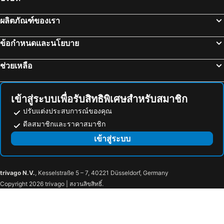
Maastricht University
Jaarbeurs Utrecht
ผลิตภัณฑ์ของเรา
ออด-วูเอด
ดามสแควร์
Seventeenth-century canal ring area of Amsterdam inside the Singelgracht
Graslei en Koornlei
ข้อกำหนดและนโยบาย
เดอะไวท์ไลออน
Korenmarkt
ช่วยเหลือ
เซนต์นิโคลัสเชิร์ช
Sint Veerleplein
กราเวนสตีน
Graffiti straat
เบลฟอร์ท
ซิตี้ฮอลล์
เข้าสู่ระบบเพื่อรับสิทธิพิเศษสำหรับสมาชิก
Sint-Baafskathedraal
Patershol
ปรับแต่งประสบการณ์ของคุณ
Vrijdagmarkt
Brocante Markt bij St Jacobs
ดีลสมาชิกและราคาสมาชิก
New Year's Eve fireworks
เซนต์มิเชลบริดจ์
เข้าสู่ระบบ
I Love Techno
Jazz in the Park
Kouter
Rabot
trivago N.V.
, Kesselstraße 5 – 7, 40221 Düsseldorf, Germany
Historische Senfmühle
Jos de Gruyter & Harald Thys
Copyright 2026 trivago | สงวนลิขสิทธิ์.
AFAS Stadion
Schelsen
Die Zwei Brüder von Venlo
Petit Sablon