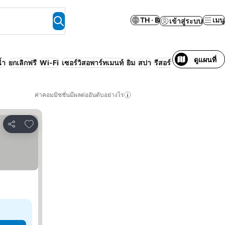
TH · ฿
เมนู
เข้าสู่ระบบ
ดูแผนที่
้ำ
ยกเลิกฟรี
Wi-Fi
เซอร์วิสอพาร์ทเมนท์
ยิม
สปา
รีสอร์ท
หรูหรา
ค่าคอมมิชชั่นมีผลต่ออันดับอย่างไร
เพิ่มในรายการโปรด
แชร์