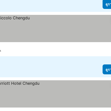
ดูร
n
ดูร