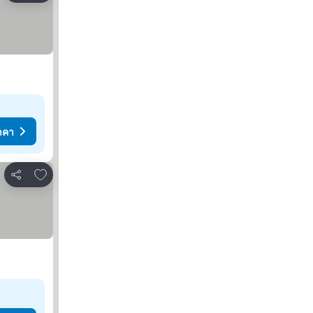
าคา
เพิ่มในรายการโปรด
แชร์