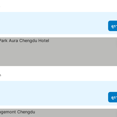
n
ดูร
คา
n
ดูร