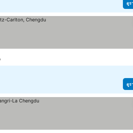
ดูร
n
ดูร