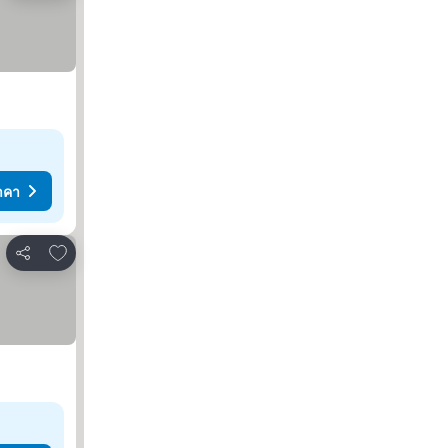
าคา
เพิ่มในรายการโปรด
แชร์