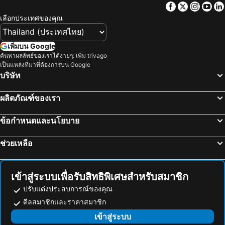
Facebook
Twitter
Insta
Yo
Hue Station
The Noon Gate
Zalo Sea Hotel Da Nang
V-hotel
เลือกประเทศของคุณ
Chu Lai International Airport
Thuan An Beach
Palazzo Boutique Hotel
Eden Plaza Da Nang Hotel
RHM Luxury Hotel And Suite
Merry Hotel
เพิ่มบน Google
ค้นหาผลลัพธ์ของเราได้ง่ายๆ: เพิ่ม trivago
Pavilion Hotel Da Nang
Halina Hotel & Apartment
เป็นแหล่งที่มาที่ต้องการบน Google
Golden Line Hotel Danang
Sanouva Danang Hotel
บริษัท
Eden Hotel Danang
Nhat Linh Hotel & Suites Da Nang
ผลิตภัณฑ์ของเรา
Le Sands Oceanfront Danang Hotel
Vanda Hotel
Rosamia Da Nang Hotel
Sofia Suite Hotel Danang
ข้อกำหนดและนโยบาย
Celine
Tan Hoa Homestay
ช่วยเหลือ
Thien Phuc Hotel
Hotel Amanda
Quan Quan Hotel
Red Palace Hotel
SPOT ON 806 Net Viet Homestay
Samdi Da Nang Airport Hotel
เข้าสู่ระบบเพื่อรับสิทธิพิเศษสำหรับสมาชิก
ปรับแต่งประสบการณ์ของคุณ
Dai Long Hotel
Lotus Rock Hotel
ดีลสมาชิกและราคาสมาชิก
Danang Boutique Hotel
Quoc Cuong Center Da Nang Hotel by Haviland
เข้าสู่ระบบ
Gold Plaza Hotel Da Nang
Gold Central Hotel by Haviland