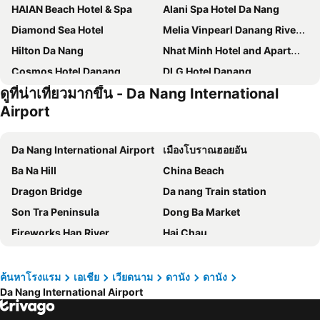
HAIAN Beach Hotel & Spa
Alani Spa Hotel Da Nang
Diamond Sea Hotel
Melia Vinpearl Danang Riverfront
Hilton Da Nang
Nhat Minh Hotel and Apartment
Cosmos Hotel Danang
DLG Hotel Danang
ดูที่น่าเที่ยวมากขึ้น - Da Nang International
Monarque Hotel
Doha Central Bliss Danang Hotel by Haviland
Airport
Val Soleil Hotel
Sala Danang Beach Hotel
Four Points by Sheraton Danang
Stella Maris Beach Danang
Da Nang International Airport
เมืองโบราณฮอยอัน
Peninsula Hotel Danang
Fivitel Da Nang
Ba Na Hill
China Beach
Quoc Cuong Hotel & Apartment Danang By Haviland
Helios Boutique Hotel & Spa
Dragon Bridge
Da nang Train station
Holiday Beach Hotel Danang
ANFADA Hotel Danang
Son Tra Peninsula
Dong Ba Market
Avora Hotel
M Hotel Danang
Fireworks Han River
Hai Chau
Belle Maison Parosand Danang Hotel
Palazzo Da Nang Beach Hotel
Sun Wheel
Lady Buddha
Minh Toan Galaxy Hotel
Sea Garden Hotel
Japanese Bridge
Old house of Tan Ky
ค้นหาโรงแรม
เอเชีย
เวียดนาม
ดานัง
ดานัง
Royal Lotus Hotel Danang
HAIAN Riverfront Hotel Da Nang
Da Nang International Airport
Chan May Port
Phu Bai International Airport
Seahorse Signature Danang Hotel By Haviland
Estrella Boutique Hotel
Tu Duc Tomb
Trang Tien Bridge
Grand Mercure Danang
Hanami Hotel Danang