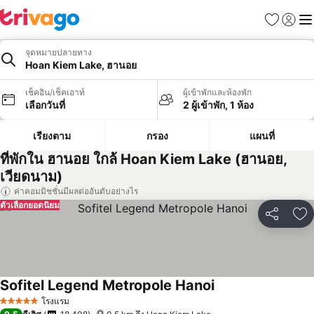
รายการโป
เข้าสู่ร
เมนู
จุดหมายปลายทาง
Hoan Kiem Lake, ฮานอย
เช็คอิน/เช็คเอาท์
ผู้เข้าพักและห้องพัก
เลือกวันที่
2 ผู้เข้าพัก, 1 ห้อง
เรียงตาม
กรอง
แผนที่
ที่พักใน ฮานอย ใกล้ Hoan Kiem Lake (ฮานอย,
เวียดนาม)
ค่าคอมมิชชั่นมีผลต่ออันดับอย่างไร
ตัวเลือกยอดนิยม
แชร์
เพ
Sofitel Legend Metropole Hanoi
โรงแรม
5 ดาว