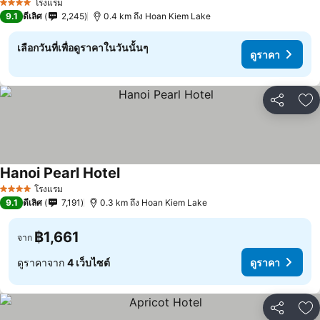
โรงแรม
4 ดาว
9.1
ดีเลิศ
2,245
0.4 km ถึง Hoan Kiem Lake
เลือกวันที่เพื่อดูราคาในวันนั้นๆ
ดูราคา
แชร์
เพ
Hanoi Pearl Hotel
โรงแรม
4 ดาว
9.1
ดีเลิศ
7,191
0.3 km ถึง Hoan Kiem Lake
฿1,661
จาก
ดูราคาจาก
4 เว็บไซต์
ดูราคา
แชร์
เพ