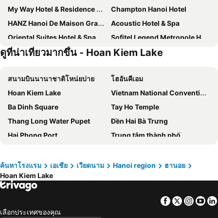
My Way Hotel & Residence Ha Noi
Champton Hanoi Hotel
HANZ Hanoi De Maison Grand Hotel
Acoustic Hotel & Spa
Oriental Suites Hotel & Spa
Sofitel Legend Metropole Hanoi
ดูที่น่าเที่ยวมากขึ้น - Hoan Kiem Lake
The Oriental Jade Hotel
Champton Hanoi Hotel
JM Marvel Hotel & Spa
Kecho Legacy Hotel Hanoi
สนามบินนานาชาติโหน่ยบ่าย
โฮอันคีเอม
โรงแรมฟลาวเวอร์การ์เด้น
Hanoi Tirant
Hoan Kiem Lake
Vietnam National Convention Centre
La Siesta Classic Ma May
Grand Mercure Hanoi
Ba Dinh Square
Tay Ho Temple
Eliana Premio Hanoi Hotel
Meritel Hanoi
Thang Long Water Pupet
Đền Hai Bà Trưng
Peridot Gallery Classic Hotel
Hanoi Le Chateau Hotel & Spa
Hai Phong Port
Trung tâm thành phố
GM Premium Hotel
Hanoi Pearl Hotel
Ngoc Son Temple
Ly Thai To Statue
Silk Path Hotel Hanoi
Dusit Le Palais Tu Hoa Hanoi
Ha Noi Church
Ancient House
โรงแรมซากุระ 3
The Legend Hanoi Hotel
ค้นหาโรงแรม
เอเชีย
เวียดนาม
Hanoi region
ฮานอย
Hoan Kiem Lake
Hanoi Opera House
Hao Lo Prison
Aira Boutique Hanoi Hotel & Spa
La Siesta Premium Lakeside
Hang Bai
National History Museum
Classyc Hotel
Aurora Premium - A Lifestyle Hotel
Facebook
Twitter
Insta
Yo
Chùa Quán Sứ
Dong Xuan market
Bendecir Hotel & Spa
Apricot Hotel
เลือกประเทศของคุณ