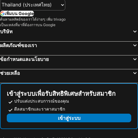
Imperial Citadel of Thăng Long
Ha Noi Train Station
Elite Central Hotel Hanoi
La Siesta Classic Hang Thung
Van Mieu
Museum of Fine Arts
Novotel Hanoi Thai Ha
Grand Vista Hanoi
เพิ่มบน Google
Hai Phong Train Station
Huong Pagoda
ค้นหาผลลัพธ์ของเราได้ง่ายๆ: เพิ่ม trivago
Ambassador Hanoi Hotel & Spa
Nesta Hotel Hanoi
เป็นแหล่งที่มาที่ต้องการบน Google
Tam côc
One Pillar Pagoda
La Beaute Boutique Hotel & Spa
โรงแรมอนิเซ ฮานอย
บริษัท
Cat Co 1 beach
Do Son beach
Hotel Du Lac Signature
โรงแรมพูลแมน ฮานอย
ผลิตภัณฑ์ของเรา
Proverb Hotel Hanoi
Skylark Hotel
Hanoi Le Jardin Hotel & Spa
Hanoi Boutique Hotel & Spa
ข้อกำหนดและนโยบาย
โรงแรมฮานอย
Elegant Suites Westlake
ช่วยเหลือ
La Sinfonía del Rey Hotel & Spa
Solaria Hotel
Authentic Hanoi Boutique Hotel
Hanoi L'Heritage Diamond Hotel & Spa
Trangtrang Luxury Hotel
Hanoi Media Hotel & Spa
เข้าสู่ระบบเพื่อรับสิทธิพิเศษสำหรับสมาชิก
Bella Premier Hotel & Rooftop Skybar
Hanoi Emerald Waters Hotel & Spa
ปรับแต่งประสบการณ์ของคุณ
ดีลสมาชิกและราคาสมาชิก
Lsignature Hotel & Spa
Anatole Hotel Hanoi
เข้าสู่ระบบ
GRAND HOTEL du LAC Hanoi
Hanoi Bella Rosa Hotel & Travel
Amorita Boutique Hotel
La Passion Premium Cau Go
Hanoi Dalvostro Valentino Hotel & Spa
Hanoi Paradise Center Hotel & Spa