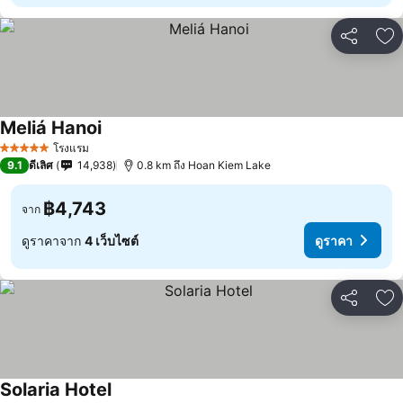
แชร์
เพ
Meliá Hanoi
โรงแรม
5 ดาว
9.1
ดีเลิศ
14,938
0.8 km ถึง Hoan Kiem Lake
฿4,743
จาก
ดูราคาจาก
4 เว็บไซต์
ดูราคา
แชร์
เพ
Solaria Hotel