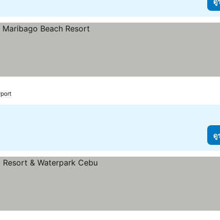
ดู
rport
ดู