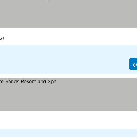
ort
ดู