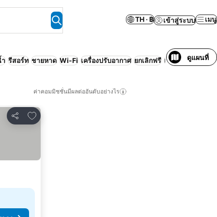
TH · ฿
เมนู
เข้าสู่ระบบ
ดูแผนที่
้ำ
รีสอร์ท
ชายหาด
Wi-Fi
เครื่องปรับอากาศ
ยกเลิกฟรี
เซอร์วิสอพาร์ทเม
ค่าคอมมิชชั่นมีผลต่ออันดับอย่างไร
เพิ่มในรายการโปรด
แชร์