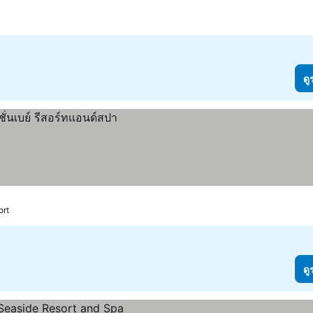
ดู
ort
ดู