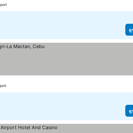
rport
ดู
port
ดู