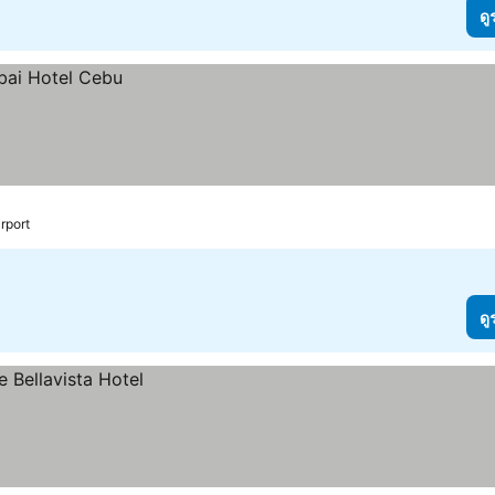
ดู
rport
ดู