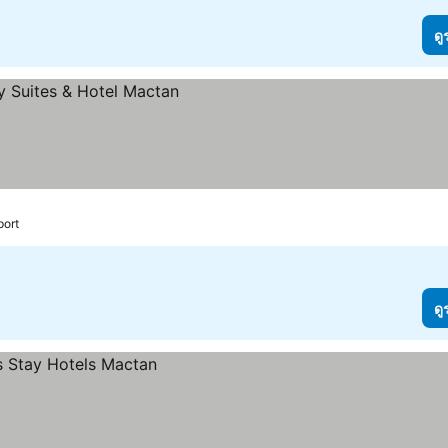
ดู
port
ดู