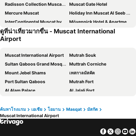
Radisson Collection Muscat, Hormuz Grand
Muscat Gate Hotel
Mercure Muscat
Holiday Inn Muscat Al Seeb By Ihg
InterContinental Muscat by IHG
Mövenpick Hotel & Apartments Ghala Muscat
ดูที่น่าเที่ยวมากขึ้น - Muscat International
Hilton Garden Inn Muscat Al Khuwair
Radisson Blu Hotel, Muscat
Airport
Fraser Suites Muscat
Levatio Suites Muscat, a member of Radisson Individuals
voco Muscat Al Mouj by IHG
W Muscat
Muscat International Airport
Mutrah Souk
Grand Hyatt Muscat
Radisson Hotel Muscat Panorama
Sultan Qaboos Grand Mosque
Muttrah Corniche
Ramada Encore by Wyndham Muscat Al-Ghubra
Royal Tulip Muscat
Mount Jebel Shams
เทสกาลมัสคัต
IntercityHotel Bawshar Muscat
IntercityHotel Muscat
Port Sultan Qaboos
Mutrah Fort
Wyndham Garden Muscat Al Khuwair
Al Maha International
Al Alam Palace
Al Jalali Fort
Aloft Muscat
Frankincense
โอมานไดฟ์เซนเตอร์
Daymaniyat Islands Nature Reserve
Muscat Express Hotel
Best Western Premier Muscat
Al Naseem
Nakhl Fort
ค้นหาโรงแรม
เอเชีย
โอมาน
Masqat
มัสกัต
Studio M Muscat
Wave View Hotel
Muscat International Airport
Hugarah
Fort Al-Hazm
Kempinski Hotel Muscat
Muscat Hills Hotel
Al Awabi Fort
Al Sharijah
City Center Hotel
Facebook
Twitter
Insta
Yo
Wadi Bani Habib
Rustaq Souk