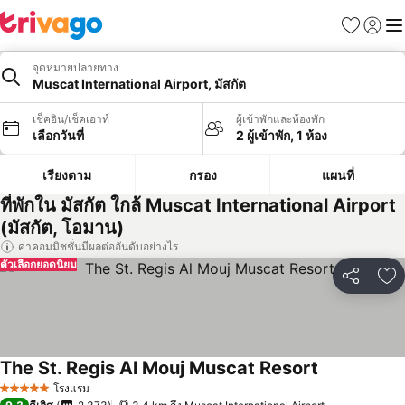
รายการโป
เข้าสู่ร
เมนู
จุดหมายปลายทาง
Muscat International Airport, มัสกัต
เช็คอิน/เช็คเอาท์
ผู้เข้าพักและห้องพัก
เลือกวันที่
2 ผู้เข้าพัก, 1 ห้อง
เรียงตาม
กรอง
แผนที่
ที่พักใน มัสกัต ใกล้ Muscat International Airport
(มัสกัต, โอมาน)
ค่าคอมมิชชั่นมีผลต่ออันดับอย่างไร
ตัวเลือกยอดนิยม
แชร์
เพ
The St. Regis Al Mouj Muscat Resort
โรงแรม
5 ดาว