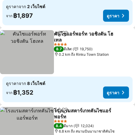
ดูราคาจาก
2 เว็บไซต์
฿1,897
ดูราคา
จาก
คันไซแอร์พอร์ท วอชิงตัน โฮ
แชร์
เพิ่มในรายการโปรด
เทล
4 ดาว
8.7
ดีเลิศ
19,750
0.2 km ถึง Rinku Town Station
ดูราคาจาก
8 เว็บไซต์
฿1,352
ดูราคา
จาก
โรงแรมสตาร์เกทคันไซแอร์
แชร์
เพิ่มในรายการโปรด
พอร์ท
4 ดาว
8.4
ดีมาก
12,024
6.8 km ถึง สนามบินนานาชาติคันไซ