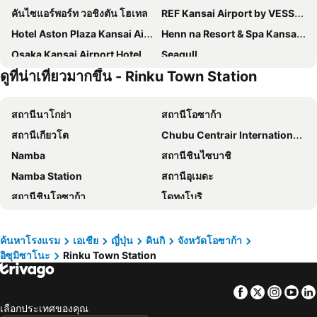
คันไซแอร์พอร์ท วอชิงตัน โฮเทล
REF Kansai Airport by VESSEL HOTELS
Hotel Aston Plaza Kansai Airport
Henn na Resort & Spa Kansai Airport
Osaka Kansai Airport Hotel
Seagull
ดูที่น่าเที่ยวมากขึ้น - Rinku Town Station
Hotel New Yutaka
karaksa Spring hotel Kansai Air Gate
Hotel Sunrise Inn
First Cabin Kansai Airport
สถานีนาโกย่า
สถานีโอซาก้า
Kansai Airport First Hotel
Kanku Joytel Hotel
สถานีเกียวโต
Chubu Centrair International Airport
SAKURAKICHI HOTEL
Hotel Kanade Kanku Kaizuka
Namba
สถานีชินไซบาชิ
Hotel Route-Inn Osaka Kishiwada -Higashikishiwada Ekimae Kansai Airport-
Izumisano Center Hotel
Namba Station
สถานีอุเมดะ
HATAGO INN Kansai Airport
ซิตี้ โฮเต็ล แอร์พอร์ท อิน พรินซ์
สถานีชินโอซาก้า
โดทงโบริ
KURA HOTEL IZUMISANO
EZ HOTEL Kansai Airport Seaside
Shinsaibashi
Honmachi Station
JIYUKA INN
สนามบินนานาชาติคันไซ
สถานีซากาเอะ
ค้นหาโรงแรม
เอเชีย
ญี่ปุ่น
คินกิ
จังหวัดโอซาก้า
อิซุมิซาโนะ
Rinku Town Station
Dotonbori
Biwako Valley Ski Resort
Ebisubashisuji Shopping Arcade
Osaka Castle
Facebook
Twitter
Insta
Yo
ยนเวอรแซลสตดโอญปน
สถานีเทนโนจิ
เลือกประเทศของคุณ