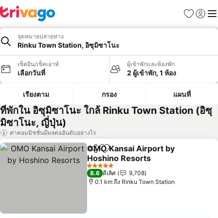
รายการโป
เข้าสู่ร
เมนู
จุดหมายปลายทาง
Rinku Town Station, อิซุมิซาโนะ
เช็คอิน/เช็คเอาท์
ผู้เข้าพักและห้องพัก
เลือกวันที่
2 ผู้เข้าพัก, 1 ห้อง
เรียงตาม
กรอง
แผนที่
ที่พักใน อิซุมิซาโนะ ใกล้ Rinku Town Station (อิซุ
มิซาโนะ, ญี่ปุ่น)
ค่าคอมมิชชั่นมีผลต่ออันดับอย่างไร
OMO Kansai Airport by
แชร์
เพิ่มในรายการโปรด
Hoshino Resorts
5 ดาว
8.6
ดีเลิศ
9,708
0.1 km ถึง Rinku Town Station