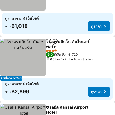
ดูราคาจาก
4 เว็บไซต์
฿1,018
ดูราคา
จาก
โรงแรมนิกโก คันไซแอร์
แชร์
เพิ่มในรายการโปรด
พอร์ท
4 ดาว
9.0
ดีเลิศ
41,729
6.0 km ถึง Rinku Town Station
ตัวเลือกยอดนิยม
ดูราคาจาก
9 เว็บไซต์
฿2,899
ดูราคา
จาก
Osaka Kansai Airport
แชร์
เพิ่มในรายการโปรด
Hotel