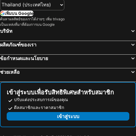
Japan Mint
Sannomiya Station
สถานีโกเบ ซันโนมิยะ
สถานีโอคายามะ
เพิ่มบน Google
สถานทีโทโยตะชิ
Kyobashi Station
ค้นหาผลลัพธ์ของเราได้ง่ายๆ: เพิ่ม trivago
เป็นแหล่งที่มาที่ต้องการบน Google
ปราสาทนิโจ
Chūbu Centrair International Airport
บริษัท
Shin Kobe Station
Tokushima Station
ผลิตภัณฑ์ของเรา
Suzuka Circuit
บ่อน้ำร้อนอารีมะ
Itami Airport
Nara Park
ข้อกำหนดและนโยบาย
Sakyo
Shirosaki hot spring
ช่วยเหลือ
Rinku Town Station
Namba City
Nanba Grand Kagetsu
Osaka International House Foundation
Awaji Island
International Airport Osaka
เข้าสู่ระบบเพื่อรับสิทธิพิเศษสำหรับสมาชิก
Himeji Station
Nabana no Sato
ปรับแต่งประสบการณ์ของคุณ
Tottori Station
Chikusa
ดีลสมาชิกและราคาสมาชิก
Kochi Station
Rinku Premium Outlets
เข้าสู่ระบบ
Wakayama Station
Tennoji Park
Tombo Ike Park
Misaki Park