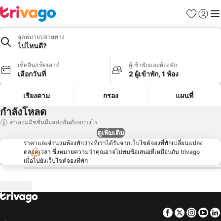
รายการโป
เข้าสู่ร
เมนู
จุดหมายปลายทาง
ไปไหนดี?
เช็คอิน/เช็คเอาท์
ผู้เข้าพักและห้องพัก
เลือกวันที่
2 ผู้เข้าพัก, 1 ห้อง
เรียงตาม
กรอง
แผนที่
กำลังโหลด
ค่าคอมมิชชั่นมีผลต่ออันดับอย่างไร
ดูเพิ่มเติม
ราคาและจำนวนห้องพักว่างที่เราได้รับจากเว็บไซต์จองที่พักเปลี่ยนแปลง
ตลอดเวลา ซึ่งหมายความว่าคุณอาจไม่พบข้อเสนอที่เหมือนกับ trivago
เมื่อไปยังเว็บไซต์จองที่พัก
Facebook
Twitter
Insta
Yo