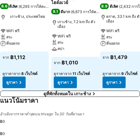
ไฮด์อเวย์
8.6
8.9
ดีเลิศ
(
6,293 การให้คะแนน
)
ดีเลิศ
(
2,432 การ
8.1
ดีมาก
(
6,673 การให้คะแนน
)
เกาะช้าง, ประเทศไทย
ตราด, 33.1 km ถึง ตั
เมือง
เกาะช้าง, 7.2 km ถึง ตัว
เมือง
WiFi ฟรี
WiFi ฟรี
WiFi ฟรี
สระ
สระ
สระ
ที่จอดรถ
ที่จอดรถ
สปา
ดูราคา
ดูราคา
฿1,112
฿1,479
จาก
จาก
ดูราคา
฿1,010
จาก
ดูราคาจาก
8 เว็บไซต์
ดูราคาจาก
11 เว็บไซต์
ดูราคาจาก
9 เว็บไซต์
ดูราคา
ดูราคา
ดูราคา
ดูที่พักทั้งหมดใน เกาะช้าง
แนวโน้มราคา
อ้างอิงจากราคาต่ำสุดบน trivago ใน 30 วันที่ผ่านมา
฿0
฿0