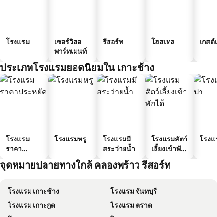
โรงแรม
เซอร์วิสอ
รีสอร์ท
โฮสเทล
เกสต์
พาร์ทเมนท์
ประเภทโรงแรมยอดนิยมใน เกาะช้าง
โรงแรม
โรงแรมหรู
โรงแรมมี
โรงแรมสัตว์
โรงแ
ราคา
สระว่ายน้ำ
เลี้ยงเข้าพัก
ประหยัด
ได้
จุดหมายปลายทางใกล้ คลองพร้าว รีสอร์ท
โรงแรม เกาะช้าง
โรงแรม จันทบุรี
โรงแรม เกาะกูด
โรงแรม ตราด