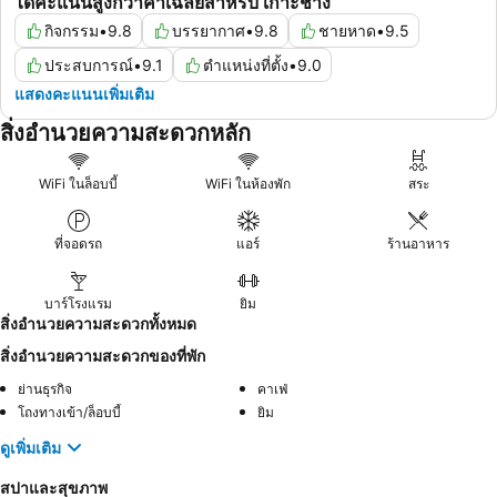
ได้คะแนนสูงกว่าค่าเฉลี่ยสำหรับ เกาะช้าง
กิจกรรม
•
9.8
บรรยากาศ
•
9.8
ชายหาด
•
9.5
ประสบการณ์
•
9.1
ตำแหน่งที่ตั้ง
•
9.0
แสดงคะแนนเพิ่มเติม
สิ่งอำนวยความสะดวกหลัก
WiFi ในล็อบบี้
WiFi ในห้องพัก
สระ
ที่จอดรถ
แอร์
ร้านอาหาร
บาร์โรงแรม
ยิม
สิ่งอำนวยความสะดวกทั้งหมด
สิ่งอำนวยความสะดวกของที่พัก
ย่านธุรกิจ
คาเฟ่
โถงทางเข้า/ล็อบบี้
ยิม
ดูเพิ่มเติม
สปาและสุขภาพ