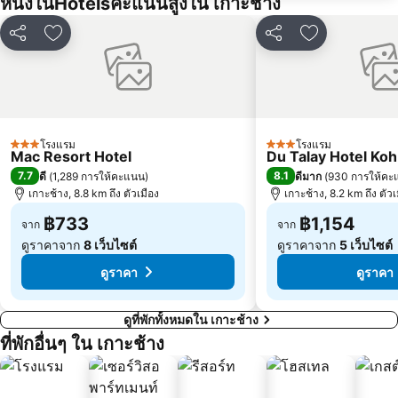
หนึ่งในHotelsคะแนนสูงใน เกาะช้าง
แชร์
เพิ่มในรายการโปรด
แชร์
เพิ่มในรายกา
โรงแรม
โรงแรม
3 ดาว
3 ดาว
Mac Resort Hotel
Du Talay Hotel Ko
7.7
8.1
ดี
(
1,289 การให้คะแนน
)
ดีมาก
(
930 การให้คะ
เกาะช้าง, 8.8 km ถึง ตัวเมือง
เกาะช้าง, 8.2 km ถึง ตัวเ
฿733
฿1,154
จาก
จาก
ดูราคาจาก
8 เว็บไซต์
ดูราคาจาก
5 เว็บไซต์
ดูราคา
ดูราคา
ดูที่พักทั้งหมดใน เกาะช้าง
ที่พักอื่นๆ ใน เกาะช้าง