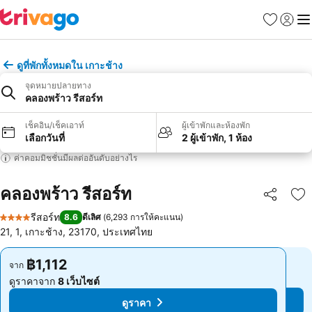
รายการโป
เข้าสู่ร
เมนู
ดูที่พักทั้งหมดใน เกาะช้าง
จุดหมายปลายทาง
คลองพร้าว รีสอร์ท
เช็คอิน/เช็คเอาท์
ผู้เข้าพักและห้องพัก
เลือกวันที่
2 ผู้เข้าพัก, 1 ห้อง
ค่าคอมมิชชั่นมีผลต่ออันดับอย่างไร
คลองพร้าว รีสอร์ท
แชร์
เพ
รีสอร์ท
8.6
ดีเลิศ
(
6,293 การให้คะแนน
)
4 ดาว
21, 1, เกาะช้าง, 23170, ประเทศไทย
฿1,112
฿1,112
จาก
จาก
ดูราคาจาก
8 เว็บไซต์
ดูราคาจาก
8 เว็บไซต์
ดูราคา
ดูราคา