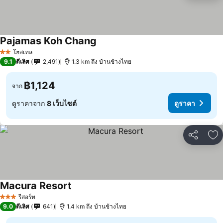
Pajamas Koh Chang
ดูราคา
โฮสเทล
2 ดาว
9.1
ดีเลิศ
2,491
1.3 km ถึง บ้านช้างไทย
฿1,124
จาก
ดูราคาจาก
8 เว็บไซต์
ดูราคา
แชร์
เพ
Macura Resort
ดูราคา
รีสอร์ท
3 ดาว
9.0
ดีเลิศ
641
1.4 km ถึง บ้านช้างไทย