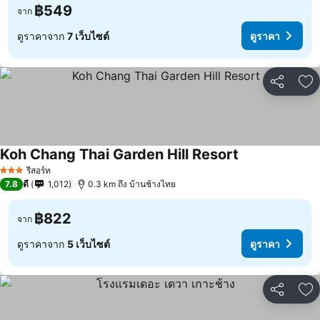
฿549
จาก
ดูราคาจาก
7 เว็บไซต์
ดูราคา
แชร์
เพ
Koh Chang Thai Garden Hill Resort
ดูราคา
รีสอร์ท
3 ดาว
7.8
ดี
1,012
0.3 km ถึง บ้านช้างไทย
฿822
จาก
ดูราคาจาก
5 เว็บไซต์
ดูราคา
แชร์
เพ