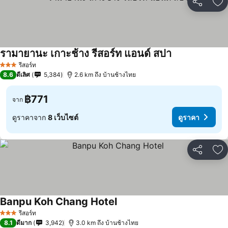
แชร์
เพ
รามายานะ เกาะช้าง รีสอร์ท แอนด์ สปา
ดูราคา
รีสอร์ท
3 ดาว
8.6
ดีเลิศ
5,384
2.6 km ถึง บ้านช้างไทย
฿771
จาก
ดูราคาจาก
8 เว็บไซต์
ดูราคา
แชร์
เพ
Banpu Koh Chang Hotel
ดูราคา
รีสอร์ท
3 ดาว
8.1
ดีมาก
3,942
3.0 km ถึง บ้านช้างไทย