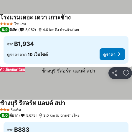
โรงแรมเดอะ เดวา เกาะช้าง
ดูราคา
โรงแรม
4 ดาว
8.9
ดีเลิศ
8,082
4.0 km ถึง บ้านช้างไทย
฿1,934
จาก
ดูราคาจาก
10 เว็บไซต์
ดูราคา
ตัวเลือกยอดนิยม
แชร์
เพ
ช้างบุรี รีสอร์ท แอนด์ สปา
ดูราคา
รีสอร์ท
3 ดาว
8.0
ดีมาก
5,675
3.0 km ถึง บ้านช้างไทย
฿883
จาก