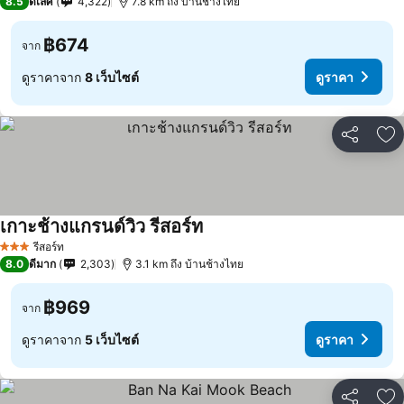
8.5
ดีเลิศ
4,322
7.8 km ถึง บ้านช้างไทย
฿674
จาก
ดูราคาจาก
8 เว็บไซต์
ดูราคา
แชร์
เพ
เกาะช้างแกรนด์วิว รีสอร์ท
ดูราคา
รีสอร์ท
3 ดาว
8.0
ดีมาก
2,303
3.1 km ถึง บ้านช้างไทย
฿969
จาก
ดูราคาจาก
5 เว็บไซต์
ดูราคา