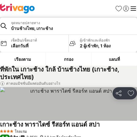
รายการโป
เข้าสู่ร
เมนู
จุดหมายปลายทาง
บ้านช้างไทย, เกาะช้าง
เช็คอิน/เช็คเอาท์
ผู้เข้าพักและห้องพัก
เลือกวันที่
2 ผู้เข้าพัก, 1 ห้อง
เรียงตาม
กรอง
แผนที่
ที่พักใน เกาะช้าง ใกล้ บ้านช้างไทย (เกาะช้าง,
ประเทศไทย)
ค่าคอมมิชชั่นมีผลต่ออันดับอย่างไร
แชร์
เพ
เกาะช้าง พาราไดซ์ รีสอร์ท แอนด์ สปา
ดูราคา
โรงแรม
4 ดาว