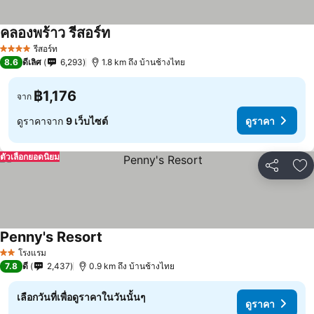
คลองพร้าว รีสอร์ท
ดูราคา
รีสอร์ท
4 ดาว
8.6
ดีเลิศ
6,293
1.8 km ถึง บ้านช้างไทย
฿1,176
จาก
ดูราคาจาก
9 เว็บไซต์
ดูราคา
ตัวเลือกยอดนิยม
แชร์
เพ
Penny's Resort
ดูราคา
โรงแรม
2 ดาว
7.8
ดี
2,437
0.9 km ถึง บ้านช้างไทย
เลือกวันที่เพื่อดูราคาในวันนั้นๆ
ดูราคา