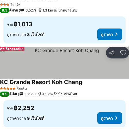
ดูราคา
รีสอร์ท
3 ดาว
8.3
ดีมาก
3,527
1.3 km ถึง บ้านช้างไทย
฿1,013
จาก
ดูราคาจาก
8 เว็บไซต์
ดูราคา
ตัวเลือกยอดนิยม
แชร์
เพ
KC Grande Resort Koh Chang
ดูราคา
รีสอร์ท
5 ดาว
8.9
ดีเลิศ
16,171
4.1 km ถึง บ้านช้างไทย
฿2,252
จาก
ดูราคาจาก
9 เว็บไซต์
ดูราคา