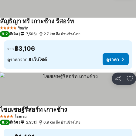
สัญธิญา ทรี เกาะช้าง รีสอร์ท
ดูราคา
รีสอร์ท
5 ดาว
9.2
ดีเลิศ
7,506
2.7 km ถึง บ้านช้างไทย
฿3,106
จาก
ดูราคาจาก
8 เว็บไซต์
ดูราคา
แชร์
เพ
ไชยเชษฐ์รีสอร์ท เกาะช้าง
ดูราคา
โรงแรม
4 ดาว
8.5
ดีเลิศ
2,951
0.9 km ถึง บ้านช้างไทย