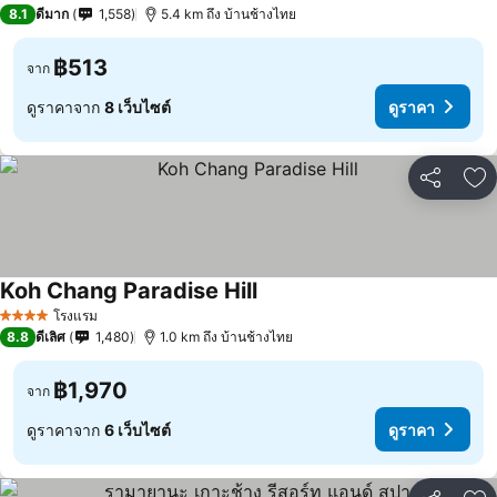
2 ดาว
8.1
ดีมาก
1,558
5.4 km ถึง บ้านช้างไทย
฿513
จาก
ดูราคาจาก
8 เว็บไซต์
ดูราคา
แชร์
เพ
Koh Chang Paradise Hill
ดูราคา
โรงแรม
4 ดาว
8.8
ดีเลิศ
1,480
1.0 km ถึง บ้านช้างไทย
฿1,970
จาก
ดูราคาจาก
6 เว็บไซต์
ดูราคา