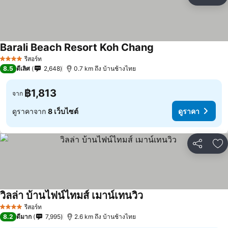
แชร์
เพ
Barali Beach Resort Koh Chang
ดูราคา
รีสอร์ท
4 ดาว
8.5
ดีเลิศ
2,648
0.7 km ถึง บ้านช้างไทย
฿1,813
จาก
ดูราคาจาก
8 เว็บไซต์
ดูราคา
แชร์
เพ
วิลล่า บ้านไฟน์ไทมส์ เมาน์เทนวิว
ดูราคา
รีสอร์ท
4 ดาว
8.2
ดีมาก
7,995
2.6 km ถึง บ้านช้างไทย