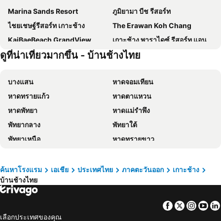
Marina Sands Resort
ภูมิยามา บีช รีสอร์ท
ไชยเชษฐ์รีสอร์ท เกาะช้าง
The Erawan Koh Chang
KaiBaeBeach GrandView
เกาะช้าง พาราไดซ์ รีสอร์ท แอนด์ สปา
ดูที่น่าเที่ยวมากขึ้น - บ้านช้างไทย
โรงแรมอลีนา แกรนด์ แอนด์ รีสอร์ท
Kooncharaburi Resort - Koh Chang
Koh Chang Paradise Hill
VAYNA Boutique Koh Chang
บางแสน
หาดจอมเทียน
The Stage Koh Chang
The Retreat Koh Chang
หาดทรายแก้ว
หาดตาแหวน
Mac Resort Hotel
โรงแรมคุกกี้
หาดพัทยา
หาดแม่รำพึง
Kohchang Cabana Big Hotel with swiming pool & Beach
The Gallery @ Koh Chang
พัทยากลาง
พัทยาใต้
Exotic Bungalows
Carpe Diem Guest House
พัทยาเหนือ
หาดทรายขาว
Du Talay Hotel Koh Chang
Keeree Ele Resort
แกลง
หาดเจ้าหลาว
Beach Jungle
Private Paradise Resort
สวนนงนุช
หาดแสม
Lonely beach complex titanic hotel in beach shopping street markets ในศูนการค้าติดทะเล
Mam Kaibae Hotel
ค้นหาโรงแรม
เอเชีย
ประเทศไทย
ภาคตะวันออก
เกาะช้าง
บ้านช้างไทย
เขาพระใหญ่
เกาะขาม
Bamboo @ Koh Chang
Tuk Tuk Guesthouse
ถนนคนเดิน
แสมสาร
Secret Garden Family House
ไม่เป็นไร บังกะโล
Facebook
Twitter
Insta
Yo
อุทยานแห่งชาติน้ำตกพลิ้ว
หาดไก่แบ้
Penny's Resort
Koh Chang Longstay Resort
เลือกประเทศของคุณ