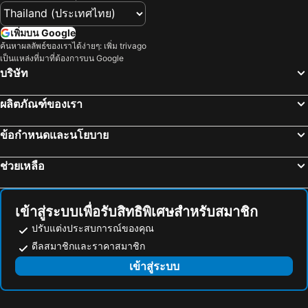
หาดนวล
หาดบางเบ้า
Sp Place Hotel
ไวท์เฮ้าส์ ใบลาน รีสอร์ท
สนามบินนานาชาติอู่ตะเภา
CentralFestival Pattaya Beach
บ้านทรายขาว โฮเต็ล & เซอร์วิสอพาร์ทเมนท์
Seabreeze Hotel Kohchang
เพิ่มบน Google
วันไหล
หาดคลองพร้าว
ค้นหาผลลัพธ์ของเราได้ง่ายๆ: เพิ่ม trivago
Koh Chang Paradise Resort & Spa
Eastique Hotel Koh Chang
เป็นแหล่งที่มาที่ต้องการบน Google
Lonely Beach -Tha Nam Beach
ท่าเรือแหลมฉบัง
ทรายขาว อินน์
Sol Beach Koh Chang
บริษัท
บ้านช้างไทย
สวนเสือศรีราชา
The Tropical Beach Resort
เอสเอสพีบังกะโล
ผลิตภัณฑ์ของเรา
หมู่บ้านประมงอ่าวสลัด
สถานีรถไฟพัทยา
Navagio Boutique Kohchang
THARA PHLU BUNGALOWS Koh Chang
บิ๊กซี เอ็กซ์ตร้า พัทยา3
วัดเขาสุกิม
Kohchang stayin premium hotel in beach street market
บัฟฟาโลบิล เกาะช้าง
ข้อกำหนดและนโยบาย
อนุสาวรีย์กรมหลวงชุมพรเขตอุดมศักดิ์
Bali Hai Pier
แสงอรุณ บังกะโล
Hippy Hut Koh Chang
ช่วยเหลือ
พีระเซอร์กิต
Trat Airport
Grand Tree
บ้านต้นรัก บูติก รีสอร์ท
โอเอซิส ซีเวิลด์
หมู่บ้านชาวประมงบางเบ้า
Ban Na Kai Mook Beach
T.p. Hut Bangalow
อ่าวกะรัง
Pattaya Floating Market
Drifters Anchor
บ้านริมน้ำ เกสต์เฮาส์
เข้าสู่ระบบเพื่อรับสิทธิพิเศษสำหรับสมาชิก
อ่าวสลักเพชร
ช้างชุติมันต์ทัวร์
แพดดี้ ปาล์ม รีสอร์ท
ร็อค แซนด์ รีสอร์ท
ปรับแต่งประสบการณ์ของคุณ
เอสเอฟเอ็กซ์ ซีเนม่า เซ็นทรัลพัทยาบีช
ท่าเรือเซ็นเตอร์พอยท์
ดีลสมาชิกและราคาสมาชิก
Lonely Beach Titanic Hotel(in Shop Street Market )
My Hostel Lonely Beach
Art in Paradise
น้ำตกคลองเจ้า
เข้าสู่ระบบ
Picasjo House
OYO 693 Tree House Cottage
พัทยาเทเลกราฟฮิลล์
Battambang Airport
ดิ อเวนิว