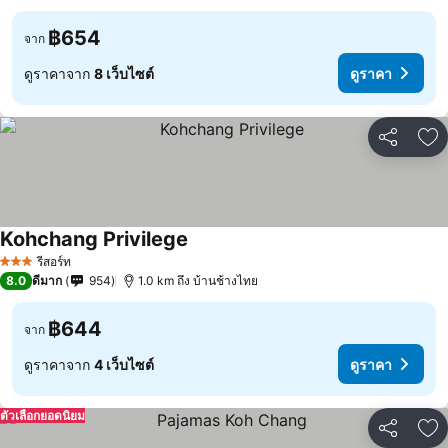
฿654
จาก
ดูราคาจาก
8 เว็บไซต์
ดูราคา
แชร์
เพ
Kohchang Privilege
ดูราคา
รีสอร์ท
3 ดาว
8.0
ดีมาก
954
1.0 km ถึง บ้านช้างไทย
฿644
จาก
ดูราคาจาก
4 เว็บไซต์
ดูราคา
ตัวเลือกยอดนิยม
แชร์
เพ