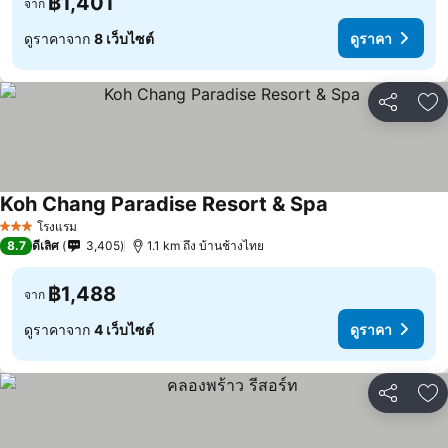
฿1,401
จาก
ดูราคาจาก
8 เว็บไซต์
ดูราคา
แชร์
เพ
Koh Chang Paradise Resort & Spa
ดูราคา
โรงแรม
3 ดาว
8.7
ดีเลิศ
3,405
1.1 km ถึง บ้านช้างไทย
฿1,488
จาก
ดูราคาจาก
4 เว็บไซต์
ดูราคา
แชร์
เพ