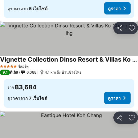
ดูราคาจาก
5 เว็บไซต์
ดูราคา
แชร์
เพ
Vignette Collection Dinso Resort & Villas Ko Chang By Ihg
ดูราคา
รีสอร์ท
5 ดาว
9.1
ดีเลิศ
6,088
4.1 km ถึง บ้านช้างไทย
฿3,684
จาก
ดูราคาจาก
7 เว็บไซต์
ดูราคา
แชร์
เพ