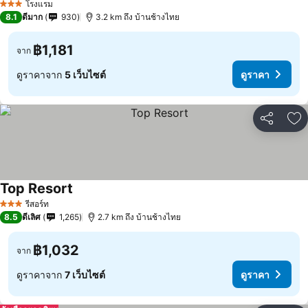
โรงแรม
3 ดาว
8.1
ดีมาก
930
3.2 km ถึง บ้านช้างไทย
฿1,181
จาก
ดูราคาจาก
5 เว็บไซต์
ดูราคา
แชร์
เพ
Top Resort
ดูราคา
รีสอร์ท
3 ดาว
8.5
ดีเลิศ
1,265
2.7 km ถึง บ้านช้างไทย
฿1,032
จาก
ดูราคาจาก
7 เว็บไซต์
ดูราคา