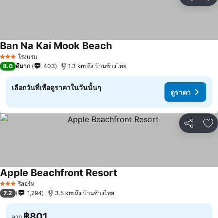
แชร์
เพ
Ban Na Kai Mook Beach
ดูราคา
โรงแรม
3 ดาว
8.0
ดีมาก
403
1.3 km ถึง บ้านช้างไทย
เลือกวันที่เพื่อดูราคาในวันนั้นๆ
ดูราคา
แชร์
เพ
Apple Beachfront Resort
ดูราคา
รีสอร์ท
3 ดาว
7.2
1,294
3.5 km ถึง บ้านช้างไทย
฿801
จาก