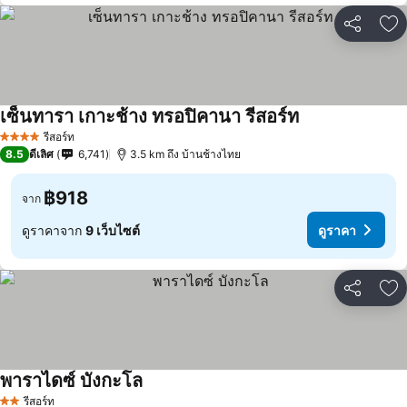
แชร์
เพ
เซ็นทารา เกาะช้าง ทรอปิคานา รีสอร์ท
ดูราคา
รีสอร์ท
4 ดาว
8.5
ดีเลิศ
6,741
3.5 km ถึง บ้านช้างไทย
฿918
จาก
ดูราคาจาก
9 เว็บไซต์
ดูราคา
แชร์
เพ
พาราไดซ์ บังกะโล
ดูราคา
รีสอร์ท