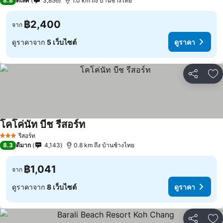
8.8
ดีเลิศ
3,856
1.0 km ถึง บ้านช้างไทย
฿2,400
จาก
ดูราคาจาก
5 เว็บไซต์
ดูราคา
แชร์
เพ
โคโค่นัท บีช รีสอร์ท
ดูราคา
รีสอร์ท
3 ดาว
8.3
ดีมาก
4,143
0.8 km ถึง บ้านช้างไทย
฿1,041
จาก
ดูราคาจาก
8 เว็บไซต์
ดูราคา