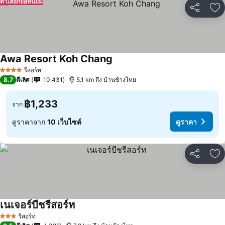
ตัวเลือกยอดนิยม
แชร์
เพ
Awa Resort Koh Chang
ดูราคา
รีสอร์ท
4 ดาว
8.7
ดีเลิศ
10,431
5.1 km ถึง บ้านช้างไทย
฿1,233
จาก
ดูราคาจาก
10 เว็บไซต์
ดูราคา
แชร์
เพ
เนเจอร์บีชรีสอร์ท
ดูราคา
รีสอร์ท
3 ดาว