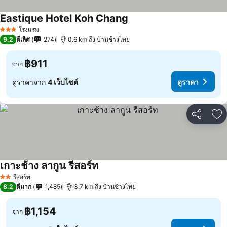
Eastique Hotel Koh Chang
ดูราคา
โรงแรม
3 ดาว
9.2
ดีเลิศ
274
0.6 km ถึง บ้านช้างไทย
฿911
จาก
ดูราคาจาก
4 เว็บไซต์
ดูราคา
แชร์
เพ
เกาะช้าง ลากูน รีสอร์ท
ดูราคา
รีสอร์ท
2 ดาว
8.2
ดีมาก
1,485
3.7 km ถึง บ้านช้างไทย
฿1,154
จาก