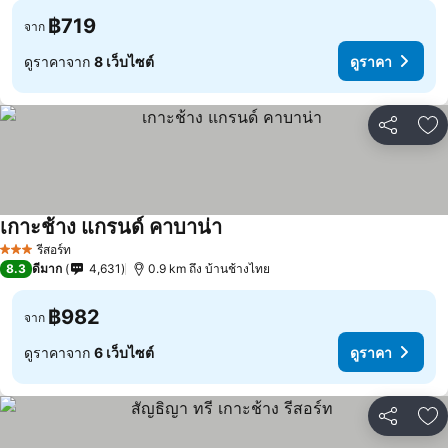
฿719
จาก
ดูราคาจาก
8 เว็บไซต์
ดูราคา
แชร์
เพ
เกาะช้าง แกรนด์ คาบาน่า
ดูราคา
รีสอร์ท
3 ดาว
8.3
ดีมาก
4,631
0.9 km ถึง บ้านช้างไทย
฿982
จาก
ดูราคาจาก
6 เว็บไซต์
ดูราคา
แชร์
เพ