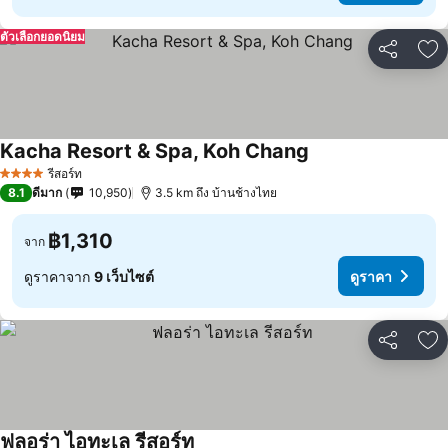
ตัวเลือกยอดนิยม
แชร์
เพ
Kacha Resort & Spa, Koh Chang
ดูราคา
รีสอร์ท
4 ดาว
8.1
ดีมาก
10,950
3.5 km ถึง บ้านช้างไทย
฿1,310
จาก
ดูราคาจาก
9 เว็บไซต์
ดูราคา
แชร์
เพ
ฟลอร่า ไอทะเล รีสอร์ท