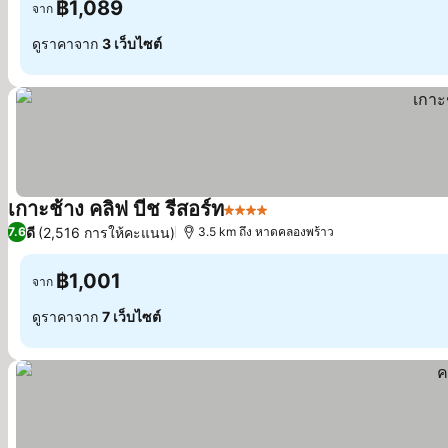
฿1,089
จาก
ดูราคาจาก
3 เว็บไซต์
เกาะช้าง คลิฟ บีช รีสอร์ท
4 ดาว
ดูราคา
ดี
(2,516 การให้คะแนน)
7.6
3.5 km ถึง หาดคลองพร้าว
฿1,001
จาก
ดูราคาจาก
7 เว็บไซต์