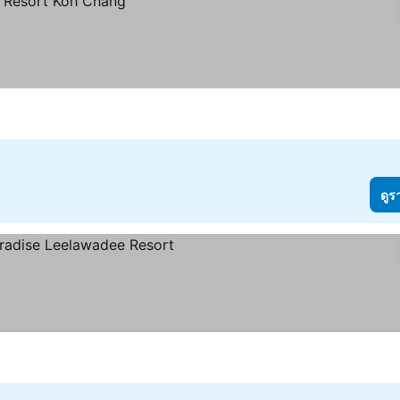
ดูร
าคา