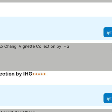
ดูร
lection by IHG
5 ดาว
ดูราคา
ดูร