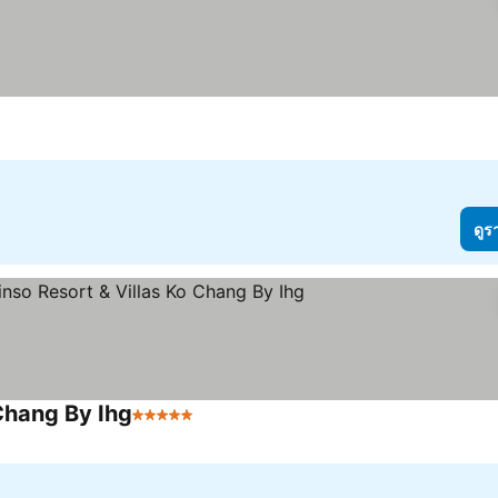
ดูร
 Chang By Ihg
5 ดาว
ดูราคา