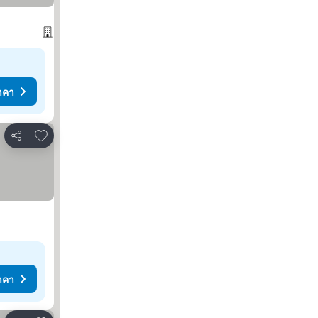
าคา
เพิ่มในรายการโปรด
แชร์
าคา