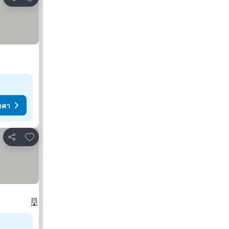
แชร์
าคา
เพิ่มในรายการโปรด
แชร์