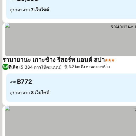
ดูราคาจาก
7 เว็บไซต์
รามายานะ เกาะช้าง รีสอร์ท แอนด์ สปา
3 ดาว
ดูราคา
ดีเลิศ
(5,384 การให้คะแนน)
8.6
3.2 km ถึง หาดคลองพร้าว
฿772
จาก
ดูราคาจาก
8 เว็บไซต์