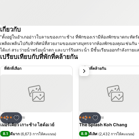
เกี่ยวกับ
"ตั้งอยู่ในอําเภออ่าวใบลานของเกาะช้าง ที่พักของเรามีห้องพักขนาดกะทัดร
เพลิดเพลินไปกับทิวทัศน์ที่สวยงามของมหาสมุทรจากห้องพักของคุณเช่นกัน 
ได้แก่ สระว่ายน้ําพร้อมน้ําตก และบาร์ริมสระน้ํา มีชั้นเรียนออกกําลังกายและ
เปรียบเทียบกับที่พักที่คล้ายกัน
ที่พักที่เลือก
ที่พักที่คล้ายกัน
ถัดไป
เพิ่มในรายการโปรด
เพิ่มในรายการโปรด
โรงแรม
โรงแรม
4 ดาว
4 ดาว
แชร์
แชร์
เมอร์เคียว เกาะช้าง ไฮด์อเวย์
The Splash Koh Chang
8.1
8.9
ดีมาก
(
6,673 การให้คะแนน
)
ดีเลิศ
(
2,432 การให้คะแนน
)