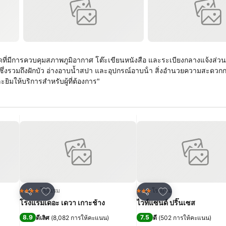
ัดที่มีการควบคุมสภาพภูมิอากาศ โต๊ะเขียนหนังสือ และระเบียงกลางแจ้งส่วน
ซึ่งรวมถึงฝักบัว อ่างอาบน้ำสปา และอุปกรณ์อาบน้ํา สิ่งอํานวยความสะดวก
ยิมให้บริการสําหรับผู้ที่ต้องการ"
เพิ่มในรายการโปรด
เพิ่มในรายการโปร
โรงแรม
โรงแรม
4 ดาว
3 ดาว
แชร์
แชร์
โรงแรมเดอะ เดวา เกาะช้าง
ไวท์แซนด์ ปริ๊นเซส
8.9
7.5
ดีเลิศ
(
8,082 การให้คะแนน
)
ดี
(
502 การให้คะแนน
)