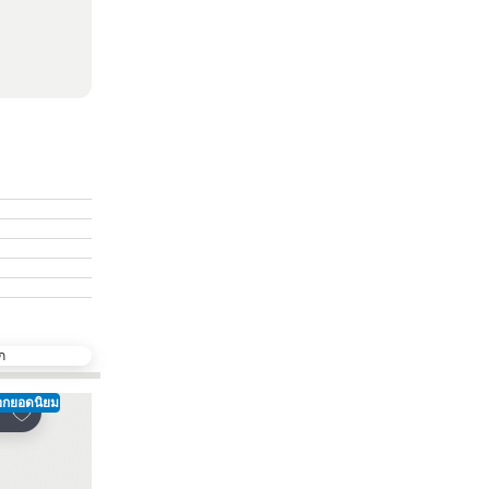
ก
ือกยอดนิยม
ตัวเลือกยอดนิยม
เพิ่มในรายการโปรด
เพิ่มในรายการโปรด
์
แชร์