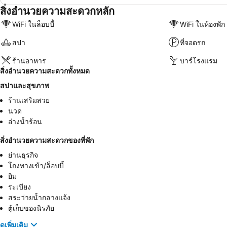
สิ่งอำนวยความสะดวกหลัก
WiFi ในล็อบบี้
WiFi ในห้องพัก
สปา
ที่จอดรถ
ร้านอาหาร
บาร์โรงแรม
สิ่งอำนวยความสะดวกทั้งหมด
สปาและสุขภาพ
ร้านเสริมสวย
นวด
อ่างน้ำร้อน
สิ่งอำนวยความสะดวกของที่พัก
ย่านธุรกิจ
โถงทางเข้า/ล็อบบี้
ยิม
ระเบียง
สระว่ายน้ำกลางแจ้ง
ตู้เก็บของนิรภัย
ดูเพิ่มเติม