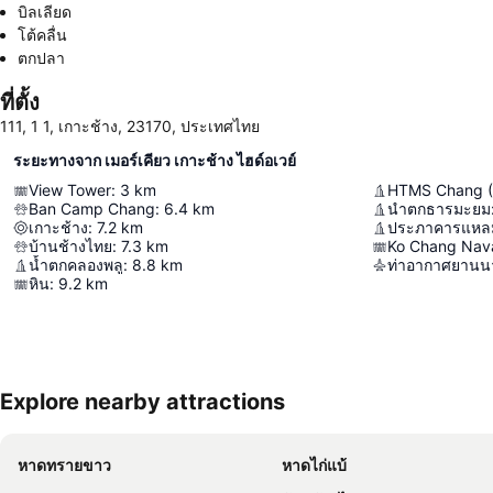
บิลเลียด
โต้คลื่น
ตกปลา
ที่ตั้ง
111, 1 1, เกาะช้าง, 23170, ประเทศไทย
ระยะทางจาก เมอร์เคียว เกาะช้าง ไฮด์อเวย์
View Tower
:
3
km
HTMS Chang (
Ban Camp Chang
:
6.4
km
นำตกธารมะยม
เกาะช้าง
:
7.2
km
ประภาคารแหล
บ้านช้างไทย
:
7.3
km
Ko Chang Nava
น้ำตกคลองพลู
:
8.8
km
ท่าอากาศยานนา
หิน
:
9.2
km
Explore nearby attractions
หาดทรายขาว
หาดไก่แบ้