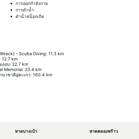
การออกกำลังกาย
การดำน้ำ
ดําน้ำสน็อกเกิล
Wreck) - Scuba Diving
:
11.3
km
:
12.7
km
มงอบ
:
22.7
km
l Memorial
:
23.4
km
นาชาติอู่ตะเภา
:
160.4
km
ขยายแผนที่
หาดบางเบ้า
หาดคลองพร้าว