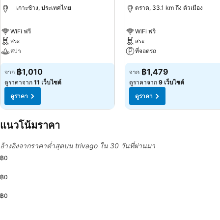
เกาะช้าง, ประเทศไทย
ตราด, 33.1 km ถึง ตัวเมือง
WiFi ฟรี
WiFi ฟรี
สระ
สระ
สปา
ที่จอดรถ
฿1,010
฿1,479
จาก
จาก
ดูราคาจาก
11 เว็บไซต์
ดูราคาจาก
9 เว็บไซต์
ดูราคา
ดูราคา
แนวโน้มราคา
อ้างอิงจากราคาต่ำสุดบน trivago ใน 30 วันที่ผ่านมา
฿0
฿0
฿0