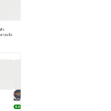
ตัว
กลางแจ้ง
ด
เพิ่มในรายการโปรด
เพิ่มในรายการโ
โรงแรม
โรงแรม
4 ดาว
4 ดาว
แชร์
แชร์
Marina Sands Resort
ภูมิยามา บีช รีสอร์ท
8.6
8.2
ดีเลิศ
(
1,355 การให้คะแนน
)
ดีมาก
(
1,270 การให้คะ