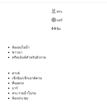
สระ
แอร์
ยิม
ห้องอบไอน้ำ
ซาวน่า
ทรีทเม้นท์สำหรับผิวกาย
คาเฟ่
เช็กอิน/เช็กเอาต์ด่วน
ที่จอดรถ
บาร์
สระว่ายน้ำในร่ม
ห้องประชุม