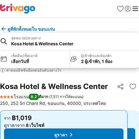
รายการโป
เข้าสู่ร
เมนู
ดูที่พักทั้งหมดใน ขอนแก่น
จุดหมายปลายทาง
Kosa Hotel & Wellness Center
เช็คอิน/เช็คเอาท์
ผู้เข้าพักและห้องพัก
เลือกวันที่
2 ผู้เข้าพัก, 1 ห้อง
ค่าคอมมิชชั่นมีผลต่ออันดับอย่างไร
Kosa Hotel & Wellness Center
แชร์
เพ
โรงแรม
8.2
ดีมาก
(
7,511 การให้คะแนน
)
4 ดาว
250, 252 Sri Chant Rd, ขอนแก่น, 40000, ประเทศไทย
฿1,019
฿1,019
จาก
จาก
ดูราคาจาก
8 เว็บไซต์
ดูราคาจาก
8 เว็บไซต์
ดูราคา
ดูราคา