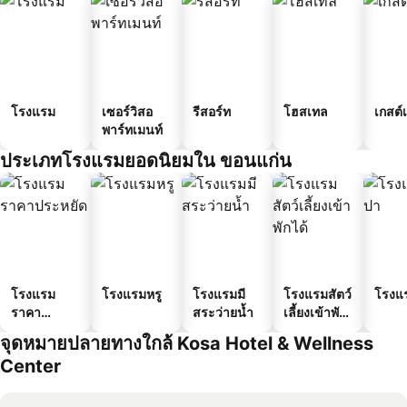
โรงแรม
เซอร์วิสอ
รีสอร์ท
โฮสเทล
เกสต์
พาร์ทเมนท์
ประเภทโรงแรมยอดนิยมใน ขอนแก่น
โรงแรม
โรงแรมหรู
โรงแรมมี
โรงแรมสัตว์
โรงแ
ราคา
สระว่ายน้ำ
เลี้ยงเข้าพัก
ประหยัด
ได้
จุดหมายปลายทางใกล้ Kosa Hotel & Wellness
Center