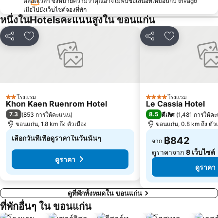
ตลอดเวลา ซึ่งหมายความว่าคุณอาจไม่พบข้อเสนอที่เหมือนกับ trivago
เมื่อไปยังเว็บไซต์จองที่พัก
หนึ่งในHotelsคะแนนสูงใน ขอนแก่น
แชร์
เพิ่มในรายการโปรด
แชร์
เพิ่มในรายกา
โรงแรม
โรงแรม
2 ดาว
4 ดาว
Khon Kaen Ruenrom Hotel
Le Cassia Hotel
7.3
8.5
(
853 การให้คะแนน
)
ดีเลิศ
(
1,481 การให้ค
ขอนแก่น, 1.8 km ถึง ตัวเมือง
ขอนแก่น, 0.8 km ถึง ตัวเ
เลือกวันที่เพื่อดูราคาในวันนั้นๆ
฿842
จาก
ดูราคาจาก
8 เว็บไซต์
ดูราคา
ดูราคา
ดูที่พักทั้งหมดใน ขอนแก่น
ที่พักอื่นๆ ใน ขอนแก่น