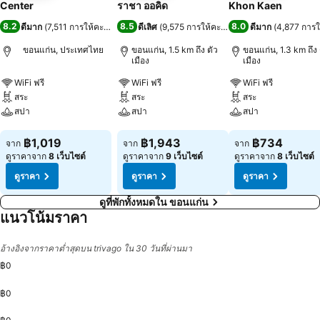
Center
ราชา ออคิด
Khon Kaen
8.2
8.5
8.0
ดีมาก
(
7,511 การให้คะแนน
)
ดีเลิศ
(
9,575 การให้คะแนน
)
ดีมาก
(
4,877 การ
ขอนแก่น, ประเทศไทย
ขอนแก่น, 1.5 km ถึง ตัว
ขอนแก่น, 1.3 km ถึง 
เมือง
เมือง
WiFi ฟรี
WiFi ฟรี
WiFi ฟรี
สระ
สระ
สระ
สปา
สปา
สปา
ดูราคา
ดูราคา
ดูราคา
฿1,019
฿1,943
฿734
จาก
จาก
จาก
ดูราคาจาก
8 เว็บไซต์
ดูราคาจาก
9 เว็บไซต์
ดูราคาจาก
8 เว็บไซต์
ดูราคา
ดูราคา
ดูราคา
ดูที่พักทั้งหมดใน ขอนแก่น
แนวโน้มราคา
อ้างอิงจากราคาต่ำสุดบน trivago ใน 30 วันที่ผ่านมา
฿0
฿0