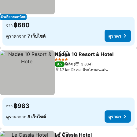
ตัวเลือกยอดนิยม
฿680
จาก
ดูราคาจาก
7 เว็บไซต์
ดูราคา
Nadee 10 Resort & Hotel
แชร์
เพิ่มในรายการโปรด
4 ดาว
9.2
ดีเลิศ
3,834
1.7 km ถึง สถานีรถไฟขอนแก่น
฿983
จาก
ดูราคาจาก
8 เว็บไซต์
ดูราคา
Le Cassia Hotel