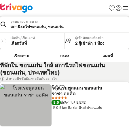
รายการโป
เข้าสู่ร
เมนู
จุดหมายปลายทาง
สถานีรถไฟขอนแก่น, ขอนแก่น
เช็คอิน/เช็คเอาท์
ผู้เข้าพักและห้องพัก
เลือกวันที่
2 ผู้เข้าพัก, 1 ห้อง
เรียงตาม
กรอง
แผนที่
ที่พักใน ขอนแก่น ใกล้ สถานีรถไฟขอนแก่น
(ขอนแก่น, ประเทศไทย)
ค่าคอมมิชชั่นมีผลต่ออันดับอย่างไร
โรงแรมพูลแมน ขอนแก่น
แชร์
เพิ่มในรายการโปรด
ราชา ออคิด
5 ดาว
8.5
ดีเลิศ
9,575
0.5 km ถึง สถานีรถไฟขอนแก่น