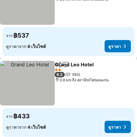
฿537
จาก
ดูราคาจาก
6 เว็บไซต์
ดูราคา
Grand Leo Hotel
แชร์
เพิ่มในรายการโปรด
2 ดาว
6.2
383
0.6 km ถึง สถานีรถไฟขอนแก่น
฿433
จาก
ดูราคาจาก
4 เว็บไซต์
ดูราคา