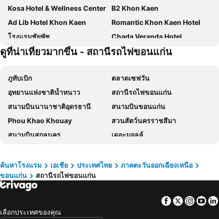
Kosa Hotel & Wellness Center
B2 Khon Kaen
Ad Lib Hotel Khon Kaen
Romantic Khon Kaen Hotel
โรงแรมชัยพัช
Chada Veranda Hotel
ดูที่น่าเที่ยวมากขึ้น - สถานีรถไฟขอนแก่น
Mantra Varee Hotel
ดิ อิมเพรส ขอนแก่น
Le Cassia Hotel
Duck House Hostel & Resort Khonkaen
ภูทับเบิก
ตลาดเซฟวัน
Sirin Hotel & Resident
Dma
อุทยานแห่งชาติน้ำหนาว
สถานีรถไฟขอนแก่น
B2 Khon Kaen Premier Hotel
Nadee 10 Resort & Hotel
สนามบินนานาชาติอุดรธานี
สนามบินขอนแก่น
Hotel The Glacier Khon Kaen
JJ Villa
Phou Khao Khouay
สวนสัตว์นครราชสีมา
The Lake Khon Kaen
The Charm Boutique Resort
สนามบินสกลนคร
เดอะมอลล์
Piman Garden Boutique Hotel
Lay Day
สนามบินบุรีรัมย์
Wattay International Airport
Roma Hotel
L Hotel
สนามบินเลย
Pha That Luang
Khon Kaen
Panwalee Hotel
ค้นหาโรงแรม
เอเชีย
ประเทศไทย
ภาคตะวันออกเฉียงเหนือ
ขอนแก่น
สถานีรถไฟขอนแก่น
Chao Anouvong Stadium
สนามบินนครราชสีมา
The Terminal Khon Kaen Hotel
โรงแรมแก่นอินน์
ถ้ำเอราวัณ
ปราสาทหินพิมาย
OMG Hotel
I Hotel Khonkaen
Facebook
Twitter
Insta
Yo
Buddha Park
Patuxai
Gallery Lake View Hotel
Green Hotel and Resort
เลือกประเทศของคุณ