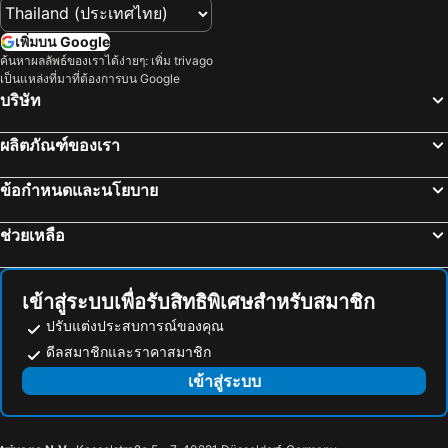
Weerawadee Place
โรงแรมนนทรีปาร์ค
Tonwa Resort Hotel
Wishing Tree Khon Kaen
เพิ่มบน Google
ค้นหาผลลัพธ์ของเราได้ง่ายๆ: เพิ่ม trivago
นุชจรีย์เพลส
Bayasita@kku
เป็นแหล่งที่มาที่ต้องการบน Google
Phanthipha Residence
Won Place
บริษัท
Mana restaurant & boutique hotel
เจริญจิต เฮาส์
ผลิตภัณฑ์ของเรา
Baanthanthip
Baan Vor. Sumongkol Service Apartment
อิงธารา
Wesahh Homeplace
ข้อกำหนดและนโยบาย
วีรวรรณ เพลส
แทมมารินด์ เรสซิเด้นซ์ เซอร์วิส อพาร์ทเม้นท์
ช่วยเหลือ
เดอะ บอส แกรนด์ ทาวเวอร์
รีสอร์ทสมายล์
Leelawadee Apartment
Grand Leo Hotel
Jamjureeplace
Beyond 21 Hotel
เข้าสู่ระบบเพื่อรับสิทธิพิเศษสำหรับสมาชิก
Phu Inn Hotel
Hop Inn Khon Kaen Maliwan Road
ปรับแต่งประสบการณ์ของคุณ
ดีลสมาชิกและราคาสมาชิก
โรงแรมพร 2
The Convenience Hotel
เข้าสู่ระบบ
Le Lerts Living Hotel
Bed Loft Cafe
Chonlapruk Lakeside Hotel
Qbix
Momento Hotel And Cafe
J-boutiquehotel Ecch-buuthiikh Ohethlkh`naekn