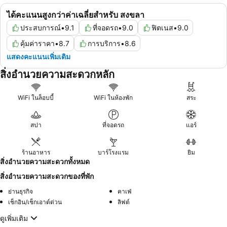
ได้คะแนนสูงกว่าค่าเฉลี่ยสำหรับ สงขลา
ประสบการณ์
•
9.1
ที่จอดรถ
•
9.0
ฟิตเนส
•
9.0
คุ้มค่าราคา
•
8.7
การบริการ
•
8.6
แสดงคะแนนเพิ่มเติม
สิ่งอำนวยความสะดวกหลัก
WiFi ในล็อบบี้
WiFi ในห้องพัก
สระ
สปา
ที่จอดรถ
แอร์
ร้านอาหาร
บาร์โรงแรม
ยิม
สิ่งอำนวยความสะดวกทั้งหมด
สิ่งอำนวยความสะดวกของที่พัก
ย่านธุรกิจ
คาเฟ่
เช็กอิน/เช็กเอาต์ด่วน
ลิฟต์
ดูเพิ่มเติม