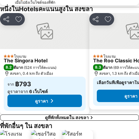
เมื่อไปยังเว็บไซต์จองที่พัก
หนึ่งในHotelsคะแนนสูงใน สงขลา
แชร์
เพิ่มในรายการโปรด
แชร์
เพิ่มในรายกา
โรงแรม
โรงแรม
3 ดาว
3 ดาว
The Singora Hotel
The Roo Classic H
8.2
8.3
ดีมาก
(
524 การให้คะแนน
)
ดีมาก
(
69 การให้คะแ
สงขลา, 0.4 km ถึง ตัวเมือง
สงขลา, 1.3 km ถึง ตัวเมื
เลือกวันที่เพื่อดูราคาใ
฿793
จาก
ดูราคาจาก
6 เว็บไซต์
ดูราคา
ดูราคา
ดูที่พักทั้งหมดใน สงขลา
ที่พักอื่นๆ ใน สงขลา