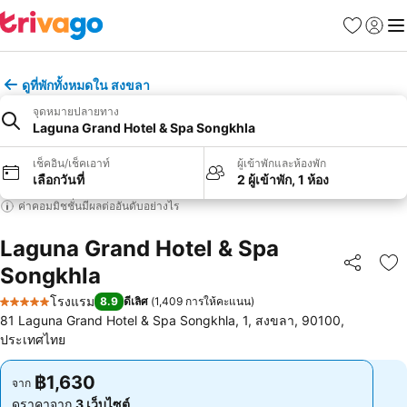
รายการโป
เข้าสู่ร
เมนู
ดูที่พักทั้งหมดใน สงขลา
จุดหมายปลายทาง
Laguna Grand Hotel & Spa Songkhla
เช็คอิน/เช็คเอาท์
ผู้เข้าพักและห้องพัก
เลือกวันที่
2 ผู้เข้าพัก, 1 ห้อง
ค่าคอมมิชชั่นมีผลต่ออันดับอย่างไร
Laguna Grand Hotel & Spa
Songkhla
แชร์
เพ
โรงแรม
8.9
ดีเลิศ
(
1,409 การให้คะแนน
)
5 ดาว
81 Laguna Grand Hotel & Spa Songkhla, 1, สงขลา, 90100,
ประเทศไทย
฿1,630
฿1,630
จาก
จาก
ดูราคาจาก
3 เว็บไซต์
ดูราคาจาก
3 เว็บไซต์