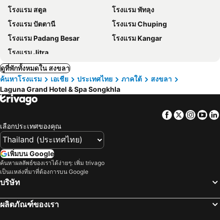
โรงแรม สตูล
โรงแรม พัทลุง
โรงแรม ปัตตานี
โรงแรม Chuping
โรงแรม Padang Besar
โรงแรม Kangar
โรงแรม Jitra
ดูที่พักทั้งหมดใน สงขลา
ค้นหาโรงแรม
เอเชีย
ประเทศไทย
ภาคใต้
สงขลา
Laguna Grand Hotel & Spa Songkhla
Facebook
Twitter
Insta
Yo
เลือกประเทศของคุณ
เพิ่มบน Google
ค้นหาผลลัพธ์ของเราได้ง่ายๆ: เพิ่ม trivago
เป็นแหล่งที่มาที่ต้องการบน Google
บริษัท
ผลิตภัณฑ์ของเรา