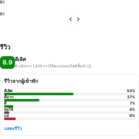
฿0
฿0
รีวิว
ดีเลิศ
8.9
อ้างอิงจาก 1,409
การให้คะแนนบนไซต์ชั้นนำ
รีวิวจากผู้เข้าพัก
ดีเลิศ
53
%
ดีมาก
27
%
ดี
7
%
พอใช้
4
%
แย่
9
%
แสดงรีวิว