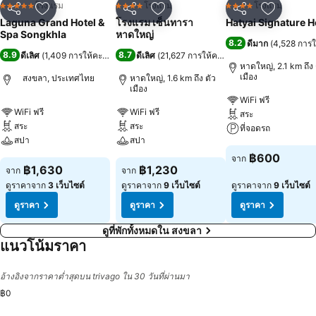
โรงแรม
โรงแรม
โรงแรม
5 ดาว
4 ดาว
4 ดาว
แชร์
เพิ่มในรายการโปรด
แชร์
เพิ่มในรายการโปรด
แชร์
เพิ่มในร
Laguna Grand Hotel &
โรงแรม เซ็นทารา
Hatyai Signature H
Spa Songkhla
หาดใหญ่
8.2
ดีมาก
(
4,528 การ
8.9
8.7
ดีเลิศ
(
1,409 การให้คะแนน
)
ดีเลิศ
(
21,627 การให้คะแนน
)
หาดใหญ่, 2.1 km ถึง 
เมือง
สงขลา, ประเทศไทย
หาดใหญ่, 1.6 km ถึง ตัว
เมือง
WiFi ฟรี
WiFi ฟรี
WiFi ฟรี
สระ
สระ
สระ
ที่จอดรถ
สปา
สปา
฿600
จาก
฿1,630
฿1,230
จาก
จาก
ดูราคาจาก
3 เว็บไซต์
ดูราคาจาก
9 เว็บไซต์
ดูราคาจาก
9 เว็บไซต์
ดูราคา
ดูราคา
ดูราคา
ดูที่พักทั้งหมดใน สงขลา
แนวโน้มราคา
อ้างอิงจากราคาต่ำสุดบน trivago ใน 30 วันที่ผ่านมา
฿0