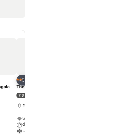
ด
เพิ่มในรายการโปรด
เพิ่มในรายการโ
โรงแรม
โรงแรม
2 ดาว
3 ดาว
แชร์
แชร์
ngala
The Peak Songkhla
Ps Extra Hotel
7.3
8.0
(
82 การให้คะแนน
)
ดีมาก
(
853 การให้คะแน
สงขลา, 5.3 km ถึง ตัวเมือง
สงขลา, 4.1 km ถึง ตัวเมือง
WiFi ฟรี
WiFi ฟรี
ที่จอดรถ
ที่จอดรถ
แอร์
แอร์