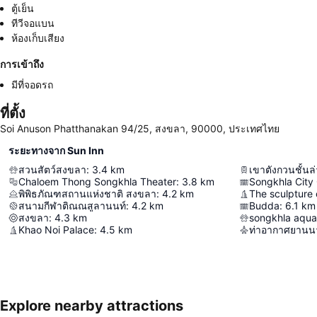
ตู้เย็น
ทีวีจอแบน
ห้องเก็บเสียง
การเข้าถึง
มีที่จอดรถ
ที่ตั้ง
Soi Anuson Phatthanakan 94/25, สงขลา, 90000, ประเทศไทย
ระยะทางจาก Sun Inn
สวนสัตว์สงขลา
:
3.4
km
เขาตังกวนชั้นล
Chaloem Thong Songkhla Theater
:
3.8
km
Songkhla City
พิพิธภัณฑสถานแห่งชาติ สงขลา
:
4.2
km
The sculpture 
สนามกีฬาติณณสูลานนท์
:
4.2
km
Budda
:
6.1
km
สงขลา
:
4.3
km
songkhla aqua
Khao Noi Palace
:
4.5
km
ท่าอากาศยานน
Explore nearby attractions