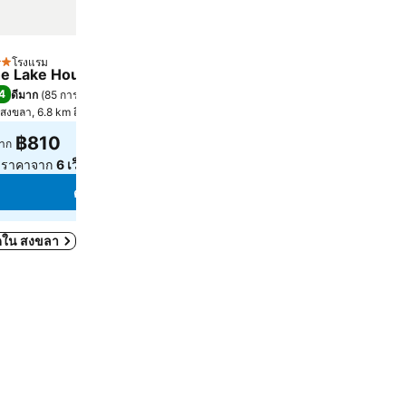
โรงแรม
โรงแรม
ดาว
3 ดาว
e Lake House Ko Yo
Lake Inn Hotel
4
7.2
ดีมาก
(
85 การให้คะแนน
)
(
397 การให้คะแนน
)
สงขลา, 6.8 km ถึง ตัวเมือง
สงขลา, 1.8 km ถึง ตัวเมือง
เลือกวันที่เพื่อดูราคาในวันนั
฿810
าก
ูราคาจาก
6 เว็บไซต์
ดูราคา
ดูราคา
หมดใน สงขลา