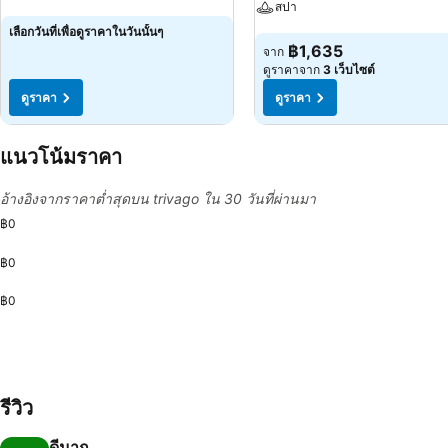
สปา
ดูราคา
เลือกวันที่เพื่อดูราคาในวันนั้นๆ
ดูราคา
฿1,635
จาก
ดูราคาจาก
3 เว็บไซต์
ดูราคา
ดูราคา
แนวโน้มราคา
อ้างอิงจากราคาต่ำสุดบน trivago ใน 30 วันที่ผ่านมา
฿0
฿0
฿0
รีวิว
ดีมาก