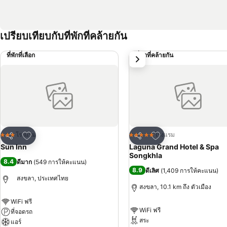
เปรียบเทียบกับที่พักที่คล้ายกัน
ที่พักที่เลือก
ที่พักที่คล้ายกัน
ถัดไป
เพิ่มในรายการโปรด
เพิ่มในรายการโปรด
โรงแรม
โรงแรม
3 ดาว
5 ดาว
แชร์
แชร์
Sun Inn
Laguna Grand Hotel & Spa
Songkhla
8.4
ดีมาก
(
549 การให้คะแนน
)
8.9
ดีเลิศ
(
1,409 การให้คะแนน
)
สงขลา, ประเทศไทย
สงขลา, 10.1 km ถึง ตัวเมือง
WiFi ฟรี
WiFi ฟรี
ที่จอดรถ
สระ
แอร์