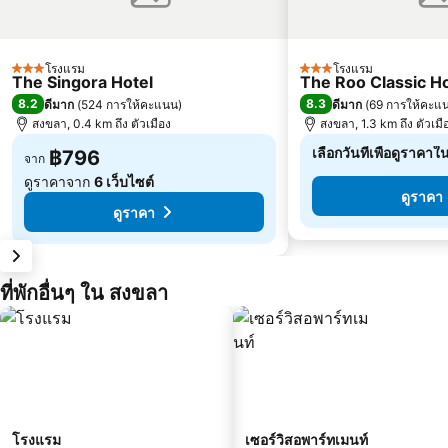
โรงแรม
โรงแรม
3 ดาว
3 ดาว
The Singora Hotel
The Roo Classic H
8.2
8.3
ดีมาก
(
524 การให้คะแนน
)
ดีมาก
(
69 การให้คะแ
สงขลา, 0.4 km ถึง ตัวเมือง
สงขลา, 1.3 km ถึง ตัวเมื
เลือกวันที่เพื่อดูราคาใ
฿796
จาก
ดูราคาจาก
6 เว็บไซต์
ดูราคา
ดูราคา
ที่พักอื่นๆ ใน สงขลา
โรงแรม
เซอร์วิสอพาร์ทเมนท์