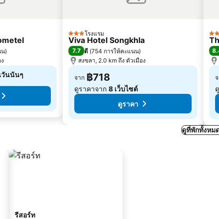
โรงแรม
3 ดาว
3 
ometel
Viva Hotel Songkhla
Th
7.7
8.
นน
)
ดี
(
754 การให้คะแนน
)
อง
สงขลา, 2.0 km ถึง ตัวเมือง
นวันนั้นๆ
฿718
จาก
จ
ดูราคาจาก
8 เว็บไซต์
ด
ดูราคา
ดูที่พักทั้ง
รีสอร์ท