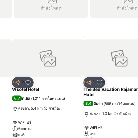
กำลังโหลด
กำลังโหลด
เพิ่มในรายการโปรด
เพิ่มในรายการโปร
โรงแรม
โรงแรม
3 ดาว
3 ดาว
แชร์
แชร์
Wsotel Hotel
The Bed Vacation Rajama
Hotel
8.7
ดีเลิศ
(
1,211 การให้คะแนน
)
8.4
ดีมาก
(
895 การให้คะแนน
)
สงขลา, 5.4 km ถึง ตัวเมือง
สงขลา, 1.3 km ถึง ตัวเมือง
WiFi ฟรี
WiFi ฟรี
ที่จอดรถ
สระ
แอร์