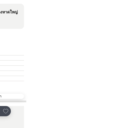
งหาดใหญ่
ก
เพิ่มในรายการโปรด
เพิ่มในรายการโปรด
์
แชร์