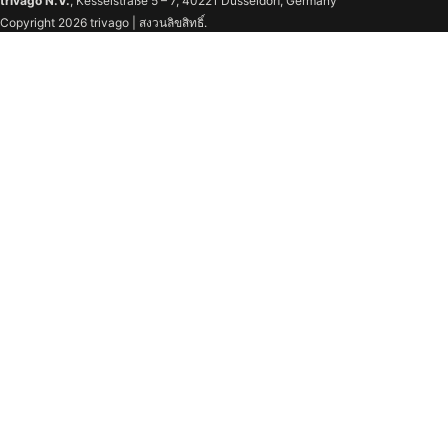
trivago N.V.
, Kesselstraße 5 – 7, 40221 Düsseldorf, Germany
Copyright 2026 trivago | สงวนลิขสิทธิ์.