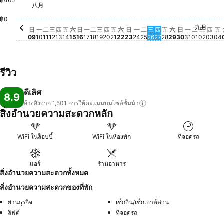
฿465
八月
星期一, 八月 17
฿934
星期六, 八月 22
฿934
星期日, 八月 09
฿931
星期一, 八月 10
฿930
星期六, 八月 15
฿929
星期二, 八月 18
฿933
星期四, 八月 20
฿929
星期日, 八月 23
฿933
星期一, 八月 24
฿929
星期五, 八月 28
฿929
星期日, 八月
฿929
星期一, 八
฿931
星期二, 八月 11
฿916
星期三, 八月 12
฿924
星期五, 八月 14
฿924
星期三, 八月 19
฿916
星期三, 八月 26
฿924
星期四, 八月 27
฿916
星期六, 八月 2
฿924
星期四, 八月 13
฿914
星期日, 八月 16
฿915
星期五, 八月 21
฿915
星期二, 八月 25
฿914
฿0
九月
星期二, 
ไม่มีราค
星期三
ไม่มีร
星期
ไม่ม
星
ไ
日
一
二
三
四
五
六
日
一
二
三
四
五
六
日
一
二
三
四
五
六
日
一
二
三
四
五
09
10
11
12
13
14
15
16
17
18
19
20
21
22
23
24
25
26
27
28
29
30
31
01
02
03
04
รีวิว
ดีเลิศ
8.9
อ้างอิงจาก 1,501
การให้คะแนนบนไซต์ชั้นนำ
สิ่งอำนวยความสะดวกหลัก
WiFi ในล็อบบี้
WiFi ในห้องพัก
ที่จอดรถ
แอร์
ร้านอาหาร
สิ่งอำนวยความสะดวกทั้งหมด
สิ่งอำนวยความสะดวกของที่พัก
ย่านธุรกิจ
เช็กอิน/เช็กเอาต์ด่วน
ลิฟต์
ที่จอดรถ