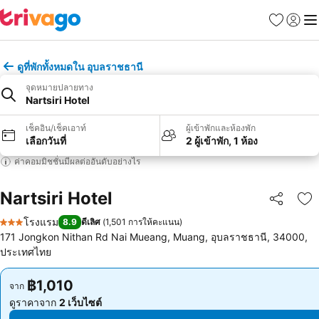
รายการโป
เข้าสู่ร
เมนู
ดูที่พักทั้งหมดใน อุบลราชธานี
จุดหมายปลายทาง
Nartsiri Hotel
เช็คอิน/เช็คเอาท์
ผู้เข้าพักและห้องพัก
เลือกวันที่
2 ผู้เข้าพัก, 1 ห้อง
ค่าคอมมิชชั่นมีผลต่ออันดับอย่างไร
Nartsiri Hotel
แชร์
เพ
โรงแรม
8.9
ดีเลิศ
(
1,501 การให้คะแนน
)
3 ดาว
171 Jongkon Nithan Rd Nai Mueang, Muang, อุบลราชธานี, 34000,
ประเทศไทย
฿1,010
฿1,010
จาก
จาก
ดูราคาจาก
2 เว็บไซต์
ดูราคาจาก
2 เว็บไซต์