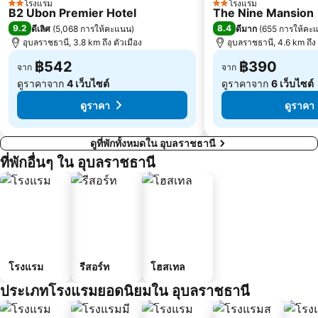
โรงแรม
โรงแรม
2 ดาว
2 ดาว
B2 Ubon Premier Hotel
The Nine Mansion
9.2
8.4
ดีเลิศ
(
5,068 การให้คะแนน
)
ดีมาก
(
655 การให้คะ
อุบลราชธานี, 3.8 km ถึง ตัวเมือง
อุบลราชธานี, 4.6 km ถึง 
฿542
฿390
จาก
จาก
ดูราคาจาก
4 เว็บไซต์
ดูราคาจาก
6 เว็บไซต์
ดูราคา
ดูราคา
ดูที่พักทั้งหมดใน อุบลราชธานี
ที่พักอื่นๆ ใน อุบลราชธานี
โรงแรม
รีสอร์ท
โฮสเทล
ประเภทโรงแรมยอดนิยมใน อุบลราชธานี