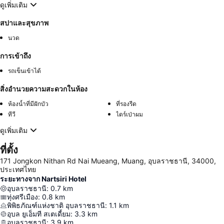
ดูเพิ่มเติม
สปาและสุขภาพ
นวด
การเข้าถึง
รถเข็นเข้าได้
สิ่งอำนวยความสะดวกในห้อง
ห้องน้ำที่มีฝักบัว
ที่รองรีด
ทีวี
ไดร์เป่าผม
ดูเพิ่มเติม
ที่ตั้ง
171 Jongkon Nithan Rd Nai Mueang, Muang, อุบลราชธานี, 34000,
ประเทศไทย
ระยะทางจาก Nartsiri Hotel
อุบลราชธานี
:
0.7
km
ทุ่งศรีเมือง
:
0.8
km
พิพิธภัณฑ์แห่งชาติ อุบลราชธานี
:
1.1
km
อุบล ยูเอ็มที สเตเดี้ยม
:
3.3
km
อุบลราชธานี
:
3.9
km