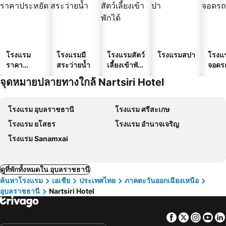
โรงแรม
โรงแรมมี
โรงแรมสัตว์
โรงแรมสปา
โรงแร
ราคา
สระว่ายน้ำ
เลี้ยงเข้าพัก
จอดร
ประหยัด
ได้
จุดหมายปลายทางใกล้ Nartsiri Hotel
โรงแรม อุบลราชธานี
โรงแรม ศรีสะเกษ
โรงแรม ยโสธร
โรงแรม อำนาจเจริญ
โรงแรม Sanamxai
ดูที่พักทั้งหมดใน อุบลราชธานี
ค้นหาโรงแรม
เอเชีย
ประเทศไทย
ภาคตะวันออกเฉียงเหนือ
อุบลราชธานี
Nartsiri Hotel
Facebook
Twitter
Insta
Yo