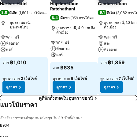
แชร์
เพิ่มในรายการโปรด
แชร์
เพิ่มในรายการโปรด
แชร์
เพิ่มในร
Nartsiri Hotel
Hop Inn Ubon
Centara Ubon
Ratchathani
8.9
9.1
ดีเลิศ
(
1,501 การให้คะแนน
)
ดีเลิศ
(
2,082 การใ
8.4
ดีมาก
(
959 การให้คะแนน
)
อุบลราชธานี,
อุบลราชธานี, 1.8 km 
ประเทศไทย
ตัวเมือง
อุบลราชธานี, 4.0 km ถึง
ตัวเมือง
WiFi ฟรี
WiFi ฟรี
WiFi ฟรี
ที่จอดรถ
สระ
ที่จอดรถ
แอร์
ที่จอดรถ
แอร์
฿1,010
฿1,359
จาก
จาก
฿635
จาก
ดูราคาจาก
2 เว็บไซต์
ดูราคาจาก
5 เว็บไซต์
ดูราคาจาก
7 เว็บไซต์
ดูราคา
ดูราคา
ดูราคา
ดูที่พักทั้งหมดใน อุบลราชธานี
แนวโน้มราคา
อ้างอิงจากราคาต่ำสุดบน trivago ใน 30 วันที่ผ่านมา
฿934