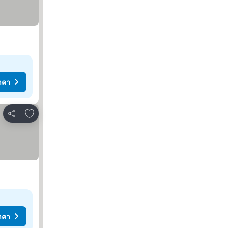
าคา
เพิ่มในรายการโปรด
แชร์
าคา