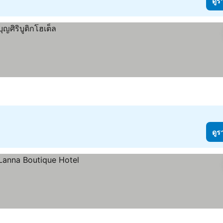
ดูร
ดูร