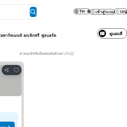
TH · ฿
เมนู
เข้าสู่ระบบ
ดูแผนที่
สอพาร์ทเมนท์
ยกเลิกฟรี
ฟูลบอร์ด
ค่าคอมมิชชั่นมีผลต่ออันดับอย่างไร
เพิ่มในรายการโปรด
แชร์