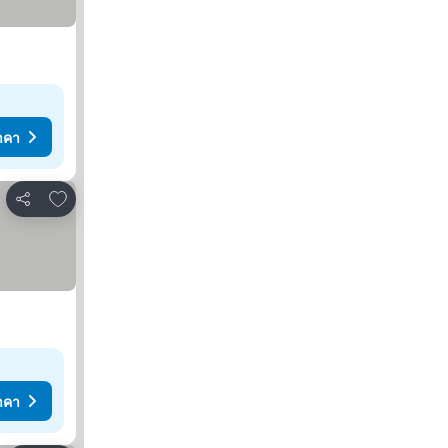
าคา
เพิ่มในรายการโปรด
แชร์
าคา