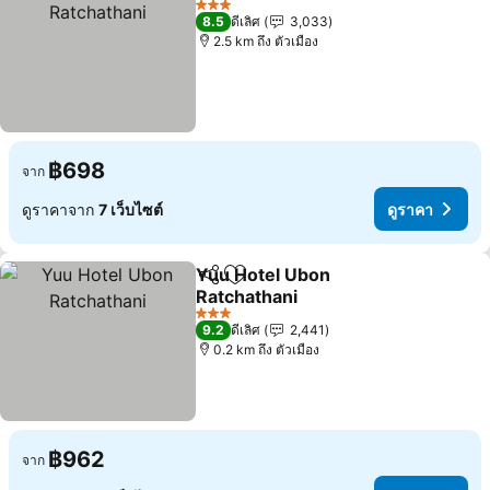
3 ดาว
8.5
ดีเลิศ
3,033
2.5 km ถึง ตัวเมือง
฿698
จาก
ดูราคาจาก
7 เว็บไซต์
ดูราคา
Yuu Hotel Ubon
แชร์
เพิ่มในรายการโปรด
Ratchathani
ดูราคา
3 ดาว
9.2
ดีเลิศ
2,441
0.2 km ถึง ตัวเมือง
฿962
จาก