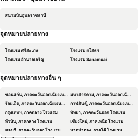
เอพลัส โฮเทล
Rapeepan Ville Hotel
สนามบินอุบลราชธานี
The Nine Mansion
ดิ เอาท์ไซด์ อินน์
Excella Hotel
The Proud Hotel
จุดหมายปลายทาง
Pen Ta Hug Hotel
โรงแรม เดอ ลีท
Tokyo Hotel
Nevada Convention
โรงแรม ศรีสะเกษ
โรงแรม ยโสธร
Baan Suan Khun Ta and Golf Resort
ที 3 เฮาส์
โรงแรม อำนาจเจริญ
โรงแรม Sanamxai
Better Place Hotel
กิจตรงวิลล์ รีสอร์ท Kittrongvill
ห้วยม่วง อพาร์ทเม้นท์
The Nine Place แจ้งสนิท
จุดหมายปลายทางอื่น ๆ
Tohsang Heritage Ubon Ratchathani Hotel
U Duay Gan Garden Home
เดอะ รีเจนท์ อุบล
Chansuda Lake View
ขอนแก่น, ภาคตะวันออกเฉียงเหนือ โรงแรม
มหาสารคาม, ภาคตะวันออกเฉียงเหนือ โรงแรม
Luck Esan Loft
Waen Petch Place
ร้อยเอ็ด, ภาคตะวันออกเฉียงเหนือ โรงแรม
กาฬสินธุ์, ภาคตะวันออกเฉียงเหนือ โรงแรม
Ubonburi
Phadaeng Hotel
กรุงเทพฯ, ภาคกลาง โรงแรม
พัทยา, ภาคตะวันออก โรงแรม
Nakara Hotel, Ubon Ratchathani
Jatuporn Mansion
หัวหิน, ภาคกลาง โรงแรม
เชียงใหม่, ภาคเหนือ โรงแรม
Farmesland Resort & Spa
Wish Hotel Ubon
ชลบุรี, ภาคตะวันออก โรงแรม
หาดป่าตอง, ภาคใต้ โรงแรม
Chatsuree Mansion
The Loft Room Ubon