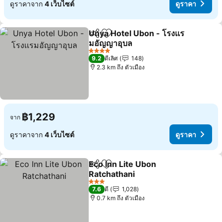
ดูราคาจาก
4 เว็บไซต์
ดูราคา
Unya Hotel Ubon - โรงเเร
แชร์
เพิ่มในรายการโปรด
มอัญญาอุบล
ดูราคา
4 ดาว
9.2
ดีเลิศ
148
2.3 km ถึง ตัวเมือง
฿1,229
จาก
ดูราคาจาก
4 เว็บไซต์
ดูราคา
Eco Inn Lite Ubon
แชร์
เพิ่มในรายการโปรด
Ratchathani
ดูราคา
3 ดาว
7.6
ดี
1,028
0.7 km ถึง ตัวเมือง