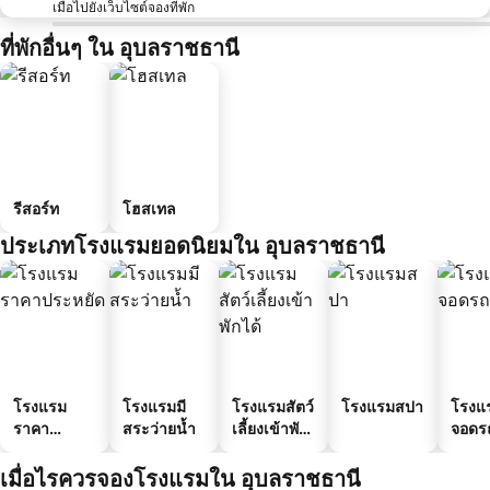
เมื่อไปยังเว็บไซต์จองที่พัก
ที่พักอื่นๆ ใน อุบลราชธานี
รีสอร์ท
โฮสเทล
ประเภทโรงแรมยอดนิยมใน อุบลราชธานี
โรงแรม
โรงแรมมี
โรงแรมสัตว์
โรงแรมสปา
โรงแร
ราคา
สระว่ายน้ำ
เลี้ยงเข้าพัก
จอดร
ประหยัด
ได้
เมื่อไรควรจองโรงแรมใน อุบลราชธานี