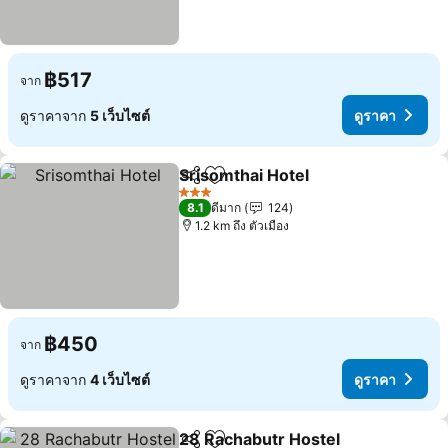
฿517
จาก
ดูราคาจาก
5 เว็บไซต์
ดูราคา
Srisomthai Hotel
แชร์
เพิ่มในรายการโปรด
ดูราคา
3 ดาว
8.1
ดีมาก
124
1.2 km ถึง ตัวเมือง
฿450
จาก
ดูราคาจาก
4 เว็บไซต์
ดูราคา
28 Rachabutr Hostel