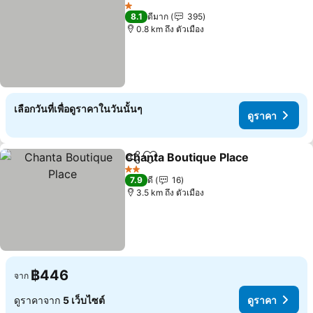
แชร์
เพิ่มในรายการโปรด
ดูราค
1 ดาว
8.1
ดีมาก
395
0.8 km ถึง ตัวเมือง
เลือกวันที่เพื่อดูราคาในวันนั้นๆ
ดูราคา
Chanta Boutique Place
แชร์
เพิ่มในรายการโปรด
ดูร
2 ดาว
7.9
ดี
16
3.5 km ถึง ตัวเมือง
฿446
จาก
ดูราคาจาก
5 เว็บไซต์
ดูราคา