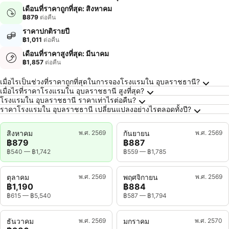
เดือนที่ราคาถูกที่สุด: สิงหาคม
฿879
ต่อคืน
ราคาปกติรายปี
฿1,011
ต่อคืน
เดือนที่ราคาสูงที่สุด: มีนาคม
฿1,857
ต่อคืน
คำถามที่พบบ่อยเกี่ยวกับ อุบลราชธานี
เมื่อไรเป็นช่วงที่ราคาถูกที่สุดในการจองโรงแรมใน อุบลราชธานี?
เมื่อไรที่ราคาโรงแรมใน อุบลราชธานี สูงที่สุด?
โรงแรมใน อุบลราชธานี ราคาเท่าไรต่อคืน?
ราคาโรงแรมใน อุบลราชธานี เปลี่ยนแปลงอย่างไรตลอดทั้งปี?
สิงหาคม
พ.ศ. 2569
กันยายน
พ.ศ. 2569
฿879
฿887
฿540
—
฿1,742
฿559
—
฿1,785
ตุลาคม
พ.ศ. 2569
พฤศจิกายน
พ.ศ. 2569
฿1,190
฿884
฿615
—
฿5,540
฿587
—
฿1,794
ธันวาคม
พ.ศ. 2569
มกราคม
พ.ศ. 2570