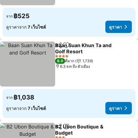
฿525
จาก
ดูราคาจาก
7 เว็บไซต์
ดูราคา
Baan Suan Khun Ta and
แชร์
เพิ่มในรายการโปรด
Golf Resort
ดูราคา
4 ดาว
8.0
ดีมาก
1,739
6.3 km ถึง ตัวเมือง
฿1,038
จาก
ดูราคาจาก
7 เว็บไซต์
ดูราคา
B2 Ubon Boutique &
แชร์
เพิ่มในรายการโปรด
Budget