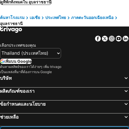
ระยอง, ภาคตะวันออก โรงแรม
กาญจนบุรี, ภาคกลาง โรงแรม
ดูที่พักทั้งหมดใน อุบลราชธานี
ดุสิตตา ปาร์ควิว โฮเต็ล
Yuu Hotel Ubon Ratchathani
ภูเก็ตทาวน์, ภาคใต้ โรงแรม
Arista Hotel Ubon
Be My Guest
ค้นหาโรงแรม
เอเชีย
ประเทศไทย
ภาคตะวันออกเฉียงเหนือ
Bordin Hotel
เดอะ บลิส อุบล
อุบลราชธานี
Future Place Mansion Ubon
โม โด ออง เพลส
Cafeinn Private&comfortable Fully Furnished
Suriyart Hotel
Facebook
Twitter
Insta
Yo
ทวีสุข แกรนด์ แมนชั่น
Sawitree Place Ubon
เลือกประเทศของคุณ
Wish Resident Ubonratchathani
อุบล
เพิ่มบน Google
ค้นหาผลลัพธ์ของเราได้ง่ายๆ: เพิ่ม trivago
เป็นแหล่งที่มาที่ต้องการบน Google
บริษัท
ผลิตภัณฑ์ของเรา
ข้อกำหนดและนโยบาย
ช่วยเหลือ