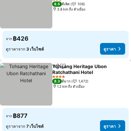
ดูราคา
3 ดาว
8.5
ดีเลิศ
106
3.8 km ถึง ตัวเมือง
฿426
จาก
ดูราคาจาก
3 เว็บไซต์
ดูราคา
Tohsang Heritage Ubon
แชร์
เพิ่มในรายการโปรด
Ratchathani Hotel
ดูราคา
4 ดาว
8.3
ดีมาก
1,472
1.2 km ถึง ตัวเมือง
฿877
จาก
ดูราคาจาก
7 เว็บไซต์
ดูราคา