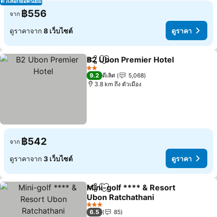
ตัวเลือกยอดนิยม
฿556
จาก
ดูราคาจาก
8 เว็บไซต์
ดูราคา
B2 Ubon Premier Hotel
แชร์
เพิ่มในรายการโปรด
ดูร
2 ดาว
9.2
ดีเลิศ
5,068
3.8 km ถึง ตัวเมือง
฿542
จาก
ดูราคาจาก
3 เว็บไซต์
ดูราคา
Mini-golf **** & Resort
แชร์
เพิ่มในรายการโปรด
Ubon Ratchathani
ดูราคา
3 ดาว
6.5
85