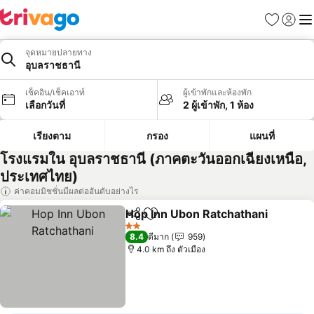
รายการโป
เข้าสู่ร
เมนู
จุดหมายปลายทาง
อุบลราชธานี
เช็คอิน/เช็คเอาท์
ผู้เข้าพักและห้องพัก
เลือกวันที่
2 ผู้เข้าพัก, 1 ห้อง
เรียงตาม
กรอง
แผนที่
โรงแรมใน อุบลราชธานี (ภาคตะวันออกเฉียงเหนือ,
ประเทศไทย)
ค่าคอมมิชชั่นมีผลต่ออันดับอย่างไร
Hop Inn Ubon Ratchathani
แชร์
เพิ่มในรายการโปรด
2 ดาว
8.4
ดีมาก
959
4.0 km ถึง ตัวเมือง