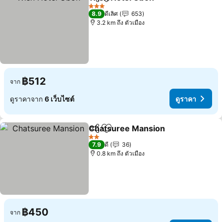
แชร์
เพิ่มในรายการโปรด
ดูราคา
3 ดาว
8.9
ดีเลิศ
653
3.2 km ถึง ตัวเมือง
฿512
จาก
ดูราคาจาก
6 เว็บไซต์
ดูราคา
Chatsuree Mansion
แชร์
เพิ่มในรายการโปรด
ดูราคา
2 ดาว
7.9
ดี
36
0.8 km ถึง ตัวเมือง
฿450
จาก