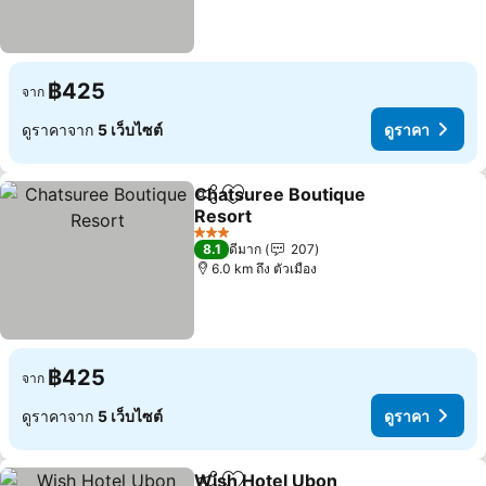
฿425
จาก
ดูราคาจาก
5 เว็บไซต์
ดูราคา
Chatsuree Boutique
แชร์
เพิ่มในรายการโปรด
Resort
ดูราคา
3 ดาว
8.1
ดีมาก
207
6.0 km ถึง ตัวเมือง
฿425
จาก
ดูราคาจาก
5 เว็บไซต์
ดูราคา
Wish Hotel Ubon