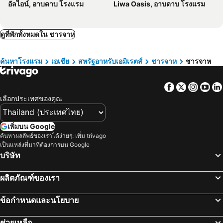
อัลไอน์, อาบดาบ โรงแรม
Liwa Oasis, อาบดาบ โรงแรม
ดูไบเฟสติวัลซิตี้
ดรีมแลนด์อควาปาร์ค
Le Paradise Palace Hotel
โรงแรมเมย์แฟร์
ADCB Metro Station
Al Hamriya Port
Lavender Hotel Deira
โรงแรมมิลเลนเนียม แอร์พอร์ต ดูไบ
ดูที่พักทั้งหมดใน ชารจาห
Souk Al Arsah
ibis Styles Sharjah
Hotel Holiday International
Crown Palace Hotel
Corniche Hotel Sharjah
ค้นหาโรงแรม
เอเชีย
สหรัฐอาหรับเอมิเรตส์
ชารจาห
ชารจาห
Fairmont Ajman
Occidental Sharjah Grand
Ajman Saray, a Luxury Collection Resort, Ajman
Galaxy Star Hotel
Facebook
Twitter
Insta
Yo
Centro Sharjah
eStay Hotel
เลือกประเทศของคุณ
โรงแรมแกรนด์ เอกเซลซิเออร์ ไดร่า
Avani Deira Dubai Hotel
Novotel Deira Creekside Dubai
Holiday Inn Express Dubai Airport By Ihg
เพิ่มบน Google
ค้นหาผลลัพธ์ของเราได้ง่ายๆ: เพิ่ม trivago
Knight Castle Hotel
Swissôtel Al Ghurair
เป็นแหล่งที่มาที่ต้องการบน Google
Le Wana Hotel
โรงแรมอเวนิว
บริษัท
โรงแรมซาอิน อินเตอร์เนชันแนล
Al Ammari Hotel
ผลิตภัณฑ์ของเรา
Royal Continental Hotel
ข้อกำหนดและนโยบาย
ช่วยเหลือ