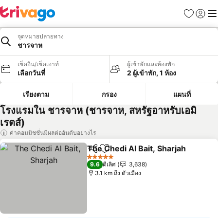
รายการโป
เข้าสู่ร
เมนู
จุดหมายปลายทาง
ชารจาห
เช็คอิน/เช็คเอาท์
ผู้เข้าพักและห้องพัก
เลือกวันที่
2 ผู้เข้าพัก, 1 ห้อง
เรียงตาม
กรอง
แผนที่
โรงแรมใน ชารจาห (ชารจาห, สหรัฐอาหรับเอมิ
เรตส์)
ค่าคอมมิชชั่นมีผลต่ออันดับอย่างไร
The Chedi Al Bait, Sharjah
แชร์
เพิ่มในรายการโปรด
5 ดาว
9.6
ดีเลิศ
3,638
3.1 km ถึง ตัวเมือง