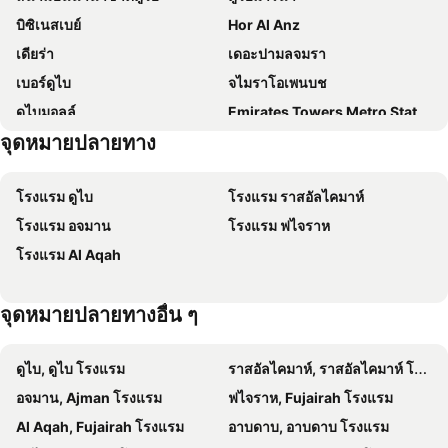
บิซิเนสเบย์
Hor Al Anz
Grand Central Hotel
Hyatt Place Dubai Wasl District
เดียร่า
เดอะปามลจมรา
Aavri Hotel
Movenpick Grand Albustan Dubai
เบอร์ดูไบ
จไมราโอเพนบช
Aloft Dubai Airport
Holiday Inn & Suites Dubai Festival City By Ihg
ดูไบมอลล์
Emirates Towers Metro Station
Intercontinental Hotels Dubai Festival City By Ihg
Hyatt Regency Dubai Creek Heights
จุดหมายปลายทาง
อัลริกกา
ดาวน์ทาวน์ดูไบ
FORM Hotel Al Jaddaf, Dubai, a Member of Design Hotels
Crowne Plaza Dubai Jumeirah By Ihg
เบชคาลีฟา
จูเมอร์ร่า
Dana Hotel
Al Jazeerah Hotel
โรงแรม ดูไบ
โรงแรม ราสอัลไคมาห์
สนามบินนานาชาติชาร์จาห์
จูเมร่าบีชเรนซีเดนส์
Seven Seas Hotel
ไฮแอท รีเจนซี ดูไบ
โรงแรม อจมาน
โรงแรม ฟไจราห
ดูไบครีก
Sharaf DG Metro Station
Flora Inn Hotel Dubai Airport
Grand Mercure Dubai city
โรงแรม Al Aqah
Al Jadaf
เดอะดูไบฟาวเท่น
Al Khoory Sky Garden Hotel
Royal Continental Hotel
Sharjah Archaeological Museum
Sharjah Museum of Islamic Civilization
ibis Styles Dubai Gold District
Majestic City Retreat Hotel
จุดหมายปลายทางอื่น ๆ
University of Sharjah
King Faisal Mosque
Grand Hyatt Dubai
Aloft by Marriott Al Mina, Dubai
Blue Souk
Sharjah Creek
The Act Hotel
72 Hotel
ดูไบ, ดูไบ โรงแรม
ราสอัลไคมาห์, ราสอัลไคมาห์ โรงแรม
Central Market
Ajman Beach
Sama Hotel
Crowne Plaza Dubai Deira by IHG
อจมาน, Ajman โรงแรม
ฟไจราห, Fujairah โรงแรม
Sharjah City Center
Dubai World Cup
Asiana Grand Hotel
Sleepover Terminal 1, Concourse D - formerly sleep 'n fly
Al Aqah, Fujairah โรงแรม
อาบดาบ, อาบดาบ โรงแรม
E-CRIME DUBAI
Burj Khalifa/Dubai Mall Metro Station
Hotel LLC
Garden City Hotel