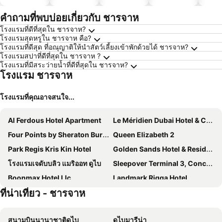
ประหยัด
ได้
คำถามที่พบบ่อยเกี่ยวกับ ชารจาห
โรงแรมที่ดีที่สุดใน ชารจาห?
โรงแรมสุดหรูใน ชารจาห คือ?
โรงแรมที่ดีสุด ที่อณุญาติให้นำสัตว์เลี้ยงเข้าพักด้วยได้ ชารจาห?
โรงแรมสปาที่ดีที่สุดใน ชารจาห ?
โรงแรมที่มีสระว่ายน้ำที่ดีที่สุดใน ชารจาห?
โรงแรม ชารจาห
โรงแรมที่คุณอาจสนใจ...
Al Ferdous Hotel Apartment
Le Méridien Dubai Hotel & Conference Centre
Four Points by Sheraton Bur Dubai
Queen Elizabeth 2
Park Regis Kris Kin Hotel
Golden Sands Hotel & Residences
โรงแรมเจดับบลิว แมริออท ดูไบ
Sleepover Terminal 3, Concourse A - formerly sleep 'n fly
Boonmax Hotel Llc
Landmark Riqqa Hotel
ที่น่าเที่ยว - ชารจาห
พรีเมียร์ อินน์ ดูไบ อินเตอร์เนชั่นแนล แอร์พอร์ต
Jannah Dubai Creek Hotel
Palazzo Versace Dubai
Jacob's Garden Hotel
สนามบินนานาชาติดูไบ
ดูไบมารีน่า
Raffles Dubai
Marco Polo Hotel