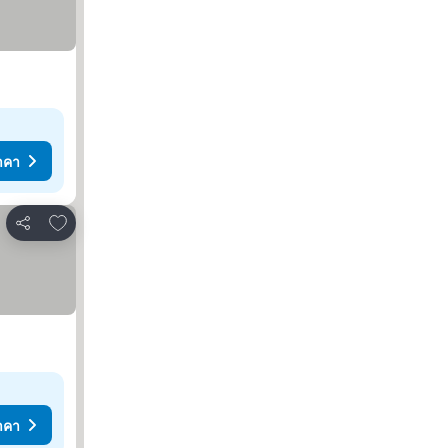
าคา
เพิ่มในรายการโปรด
แชร์
าคา