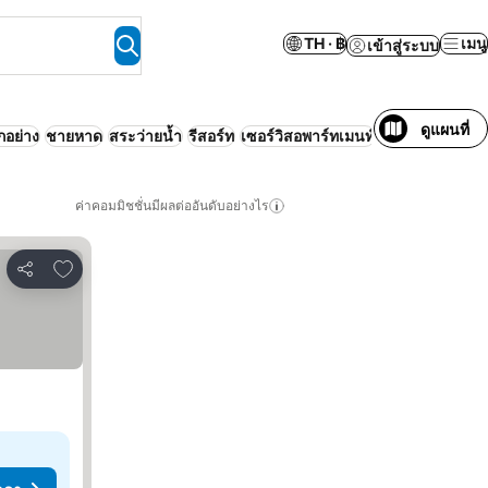
TH · ฿
เมนู
เข้าสู่ระบบ
ดูแผนที่
กอย่าง
ชายหาด
สระว่ายน้ำ
รีสอร์ท
เซอร์วิสอพาร์ทเมนท์
ครอบครัว
ค่าคอมมิชชั่นมีผลต่ออันดับอย่างไร
เพิ่มในรายการโปรด
แชร์