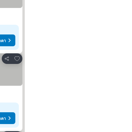
าคา
เพิ่มในรายการโปรด
แชร์
าคา