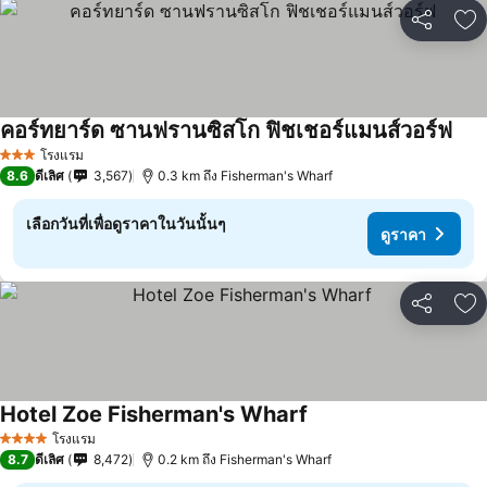
แชร์
เพ
คอร์ทยาร์ด ซานฟรานซิสโก ฟิชเชอร์แมนส์วอร์ฟ
ดูรา
โรงแรม
3 ดาว
8.6
ดีเลิศ
3,567
0.3 km ถึง Fisherman's Wharf
เลือกวันที่เพื่อดูราคาในวันนั้นๆ
ดูราคา
แชร์
เพ
Hotel Zoe Fisherman's Wharf
ดูราคา
โรงแรม
4 ดาว
8.7
ดีเลิศ
8,472
0.2 km ถึง Fisherman's Wharf