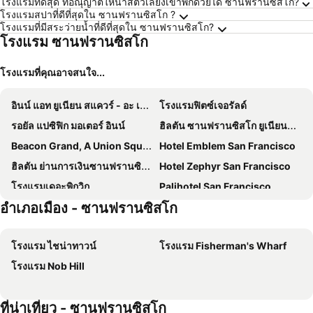
โรงแรมที่ดีสุด ที่อณุญาติให้นำสัตว์เลี้ยงเข้าพักด้วยได้ ซานฟรานซิสโก?
โรงแรมสปาที่ดีที่สุดใน ซานฟรานซิสโก ?
โรงแรมที่มีสระว่ายน้ำที่ดีที่สุดใน ซานฟรานซิสโก?
โรงแรม ซานฟรานซิสโก
โรงแรมที่คุณอาจสนใจ...
อินน์ แอท ยูเนียน สแควร์ - อะ เกรย์สโตน โฮเทล
โรงแรมฟิตซ์เจอรัลด์
รอยัล แปซิฟิก มอเตอร์ อินน์
ฮิลตัน ซานฟรานซิสโก ยูเนียนสแควร์
Beacon Grand, A Union Square Hotel
Hotel Emblem San Francisco
ฮิลตัน ย่านการเงินซานฟรานซิสโก
Hotel Zephyr San Francisco
โรงแรมเดอะพิกวิก
Palihotel San Francisco
อำเภอเมือง - ซานฟรานซิสโก
โรงแรมเคนซิงตันพาร์ค
เชลซีอินน์
ปาร์ก 55 ซานฟรานซิสโก - ในเครือโรงแรมฮิลตัน
โรงแรมแอคเซียม ซานฟรานซิสโก
โรงแรม ไชน่าทาวน์
โรงแรม Fisherman's Wharf
โรงแรมนิกโกะ ซานฟรานซิสโก
The Cartwright Hotel - Union Square, BW Premier Collection
โรงแรม Nob Hill
โรงแรมแฮนเดิลรี ยูเนียนแสควร์
โรงแรมคิง จอร์จ - โรงแรม อะ เกรย์สโตน
เดอะเซนต์เรจิส ซานฟรานซิสโก
Hotel Spero, Vignette Collection by IHG
ที่น่าเที่ยว - ซานฟรานซิสโก
Travelodge by Wyndham San Francisco Airport North
Gateway Inn and Suites San Francisco SFO Airport