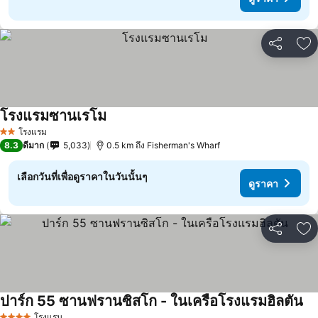
แชร์
เพ
โรงแรมซานเรโม
ดูราคา
โรงแรม
2 ดาว
8.3
ดีมาก
5,033
0.5 km ถึง Fisherman's Wharf
เลือกวันที่เพื่อดูราคาในวันนั้นๆ
ดูราคา
แชร์
เพ
ปาร์ก 55 ซานฟรานซิสโก - ในเครือโรงแรมฮิลตัน
ดู
โรงแรม