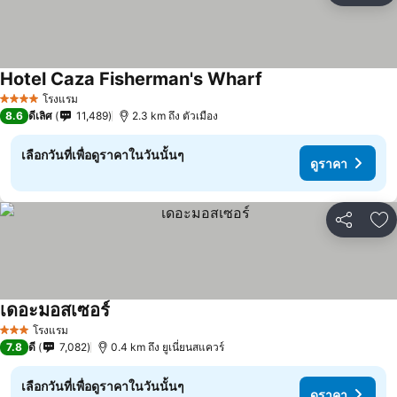
Hotel Caza Fisherman's Wharf
ดูราคา
โรงแรม
4 ดาว
8.6
ดีเลิศ
11,489
2.3 km ถึง ตัวเมือง
เลือกวันที่เพื่อดูราคาในวันนั้นๆ
ดูราคา
แชร์
เพ
เดอะมอสเซอร์
ดูราคา
โรงแรม
3 ดาว
7.8
ดี
7,082
0.4 km ถึง ยูเนี่ยนสแควร์
เลือกวันที่เพื่อดูราคาในวันนั้นๆ
ดูราคา