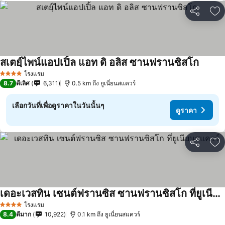
แชร์
เพ
สเตยฺ์ไพน์แอปเปิ้ล แอท ดิ อลิส ซานฟรานซิสโก
ดูราคา
โรงแรม
4 ดาว
8.7
ดีเลิศ
6,311
0.5 km ถึง ยูเนี่ยนสแควร์
เลือกวันที่เพื่อดูราคาในวันนั้นๆ
ดูราคา
แชร์
เพ
เดอะเวสทิน เซนต์ฟรานซิส ซานฟรานซิสโก ที่ยูเนียนสแควร์
ดูราคา
โรงแรม
4 ดาว
8.4
ดีมาก
10,922
0.1 km ถึง ยูเนี่ยนสแควร์