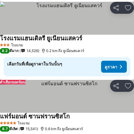
แชร์
เพ
โรงแรมแฮนเดิลรี ยูเนียนแสควร์
ดูราคา
โรงแรม
3 ดาว
8.2
ดีมาก
14,526
0.2 km ถึง ยูเนี่ยนสแควร์
เลือกวันที่เพื่อดูราคาในวันนั้นๆ
ดูราคา
ตัวเลือกยอดนิยม
แชร์
เพ
แฟร์มอนต์ ซานฟรานซิสโก
ดูราคา
โรงแรม
5 ดาว
8.7
ดีเลิศ
15,541
0.6 km ถึง ยูเนี่ยนสแควร์