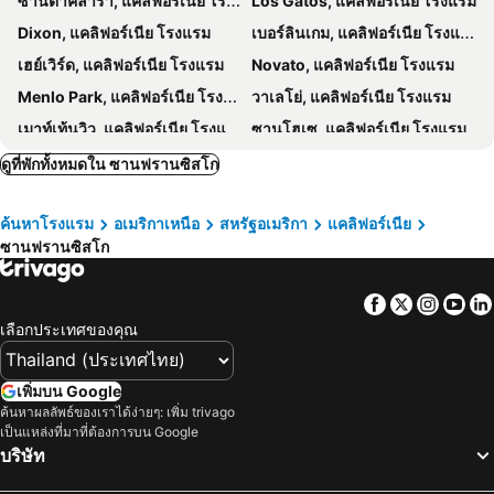
ซานตาคลารา, แคลิฟอร์เนีย โรงแรม
Los Gatos, แคลิฟอร์เนีย โรงแรม
โรงแรมออร์ชาร์ด
โรงแรมยูเนียนสแควร์พลาซ่า
Dixon, แคลิฟอร์เนีย โรงแรม
เบอร์ลินเกม, แคลิฟอร์เนีย โรงแรม
Hotel Abri
Intercontinental Hotels San Francisco By Ihg
เฮย์เวิร์ด, แคลิฟอร์เนีย โรงแรม
Novato, แคลิฟอร์เนีย โรงแรม
โรงแรมแกรนท์พลาซ่า
Menlo Park, แคลิฟอร์เนีย โรงแรม
วาเลโย่, แคลิฟอร์เนีย โรงแรม
เมาท์เท้นวิว, แคลิฟอร์เนีย โรงแรม
ซานโฮเซ, แคลิฟอร์เนีย โรงแรม
ซานตาโรซ่า, แคลิฟอร์เนีย โรงแรม
สต็อกตัน, แคลิฟอร์เนีย โรงแรม
ดูที่พักทั้งหมดใน ซานฟรานซิสโก
เฟรสโน, แคลิฟอร์เนีย โรงแรม
Los Banos, แคลิฟอร์เนีย โรงแรม
ค้นหาโรงแรม
อเมริกาเหนือ
สหรัฐอเมริกา
แคลิฟอร์เนีย
Santa Nella, แคลิฟอร์เนีย โรงแรม
มหานครนิวยอร์ก, นิวยอร์ก โรงแรม
ซานฟรานซิสโก
ลาสเวกัส, Nevada โรงแรม
ลอสแอนเจลิส, แคลิฟอร์เนีย โรงแรม
ซานต้าโรซ่าบีช, ฟลอริด้า โรงแรม
ออร์แลนโด, ฟลอริด้า โรงแรม
Facebook
Twitter
Insta
Yo
ฮอโนลูลู, ฮาวาย โรงแรม
แอตแลนตา, Georgia โรงแรม
เลือกประเทศของคุณ
พาร์คเกอร์, Colorado โรงแรม
เพิ่มบน Google
ค้นหาผลลัพธ์ของเราได้ง่ายๆ: เพิ่ม trivago
เป็นแหล่งที่มาที่ต้องการบน Google
บริษัท