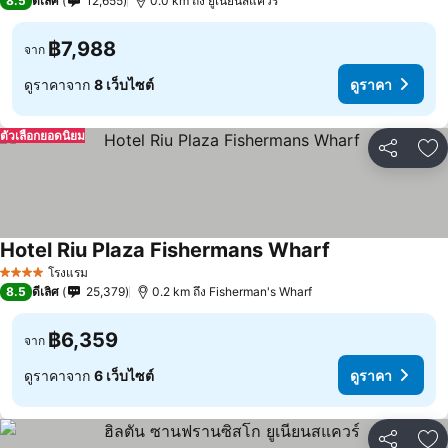
8.5
ดีเลิศ
12,655
0.0 km ถึง ยูเนี่ยนสแควร์
฿7,988
จาก
ดูราคาจาก
8 เว็บไซต์
ดูราคา
ตัวเลือกยอดนิยม
แชร์
เพ
Hotel Riu Plaza Fishermans Wharf
ดูราคา
โรงแรม
4 ดาว
8.5
ดีเลิศ
25,379
0.2 km ถึง Fisherman's Wharf
฿6,359
จาก
ดูราคาจาก
6 เว็บไซต์
ดูราคา