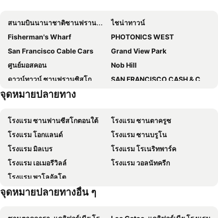
โรงแรมโดนาเทลโล
citizenM San Francisco Union Square
สนามบินนานาชาติซานฟรานซิสโค
ไชน่าทาวน์
Stanford Court San Francisco
Hotel Garrett
Fisherman's Wharf
PHOTONICS WEST
โรงแรมเซนต์ปอล
โรงแรม เดอะ เฮอร์เบิร์ท
San Francisco Cable Cars
Grand View Park
สเตยฺ์ไพน์แอปเปิ้ล แอท ดิ อลิส ซานฟรานซิสโก
Hotel Zoe Fisherman's Wharf
ศูนย์มอสคอน
Nob Hill
โรงแรมน็อบฮิลล์
The Marker Union Square San Francisco
ดาวน์ทาวน์ ซานฟรานซิสโก
SAN FRANCISCO CASH & CARRY SHOW
แมริออท ซานฟรานซิสโก ฟิชเชอร์แมนส์วอร์ฟ
Hyatt Regency San Francisco Downtown SOMA
จุดหมายปลายทาง
SFIGF - SAN FRANCISCO INTERNATIONAL GIFT FAIR
SEMICON WEST
โรงแรมฟิวชัน อะซีทูโฮเทล
โรงแรมเอสเอฟ พลาซ่า
SAN FRANCISCO HR LEADERSHIP SUMMIT
Macy's Flower Show
ดับเบิลยู ซานฟรานซิสโก
โรดเวย์อินน์ ซีวิคเซ็นเตอร์
โรงแรม ซานฟานซีสโกตอนใต้
โรงแรม ซานตาครูซ
GREENBUILD EXPO
AD:TECH SAN FRANCISCO
โรงแรมเอ็มบาสซี
Oakland Marriott City Center
โรงแรม โอกแลนด์
โรงแรม ซานบรูโน
Grace Cathedral
โคตท์ทาวเวอร์
Executive Inn & Suites
โรงแรมเบสท์เวสเทิร์น พลัส โกรฟเนอร์ แอร์พอร์ต
โรงแรม มิลเบร
โรงแรม โรเนริทพาร์ค
888 Brannan
Yerba Buena Gardens
Hotel Aluxor SFO
Intercontinental Hotels Mark Hopkins San Francisco By Ihg
โรงแรม เอเมอรีวิลล์
โรงแรม วอลนัทครีก
San Francisco Yacht Club
Parkside
Timbri Hotel San Francisco, Curio Collection by Hilton
แชนเซลเลอร์โฮเทล ออนยูเนียนสแควร์
โรงแรม พาโลอัลโต
Belden Place
Westwood Park
แฟร์มอนต์ ซานฟรานซิสโก
เดอะมอสเซอร์
จุดหมายปลายทางอื่น ๆ
South of Market
เดอะเวสทิน เซนต์ฟรานซิส ซานฟรานซิสโก ที่ยูเนียนสแควร์
YOTEL San Francisco
แกรนด์ไฮแอท ซานฟรานซิสโก ยูเนียนสแควร์
Hotel Ikon