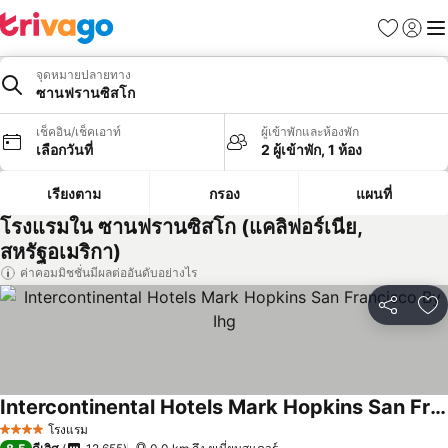
รายการโป
เข้าสู่ร
เมนู
จุดหมายปลายทาง
ซานฟรานซิสโก
เช็คอิน/เช็คเอาท์
ผู้เข้าพักและห้องพัก
เลือกวันที่
2 ผู้เข้าพัก, 1 ห้อง
เรียงตาม
กรอง
แผนที่
โรงแรมใน ซานฟรานซิสโก (แคลิฟอร์เนีย,
สหรัฐอเมริกา)
ค่าคอมมิชชั่นมีผลต่ออันดับอย่างไร
แชร์
เพ
Intercontinental Hotels Mark Hopkins San Francisco By Ihg
ดูราคา
โรงแรม
4 ดาว