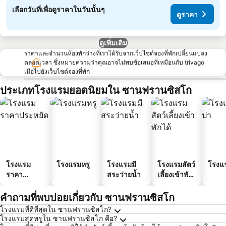
เลือกวันที่เพื่อดูราคาในวันนั้นๆ
ดูราคา
ดูเพิ่มเติม
ราคาและจำนวนห้องพักว่างที่เราได้รับจากเว็บไซต์จองที่พักเปลี่ยนแปลง
ตลอดเวลา ซึ่งหมายความว่าคุณอาจไม่พบข้อเสนอที่เหมือนกับ trivago
เมื่อไปยังเว็บไซต์จองที่พัก
ประเภทโรงแรมยอดนิยมใน ซานฟรานซิสโก
โรงแรม
โรงแรมหรู
โรงแรมมี
โรงแรมสัตว์
โรงแ
ราคา
สระว่ายน้ำ
เลี้ยงเข้าพัก
ประหยัด
ได้
คำถามที่พบบ่อยเกี่ยวกับ ซานฟรานซิสโก
โรงแรมที่ดีที่สุดใน ซานฟรานซิสโก?
โรงแรมสุดหรูใน ซานฟรานซิสโก คือ?