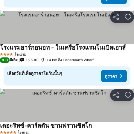
แชร์
เพ
โรงแรมอาร์กอนอท - ในเครือโรงแรมโนเบิลเฮาส์
ดูร
โรงแรม
4 ดาว
9.0
ดีเลิศ
15,500
0.4 km ถึง Fisherman's Wharf
เลือกวันที่เพื่อดูราคาในวันนั้นๆ
ดูราคา
แชร์
เพ
เดอะริทซ์-คาร์ลตัน ซานฟรานซิสโก
ดูราคา
โรงแรม