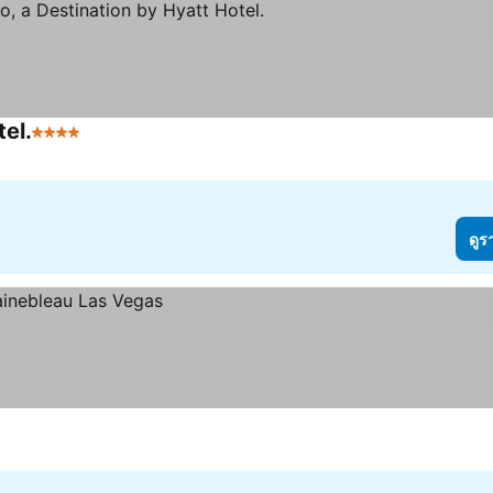
tel.
4 ดาว
ดูร