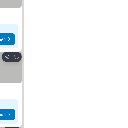
าคา
เพิ่มในรายการโปรด
แชร์
าคา