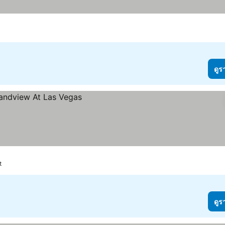
ดูร
t
ดูร