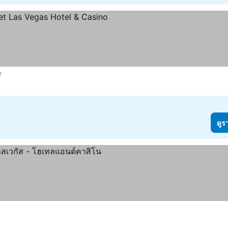
ว
ดูร