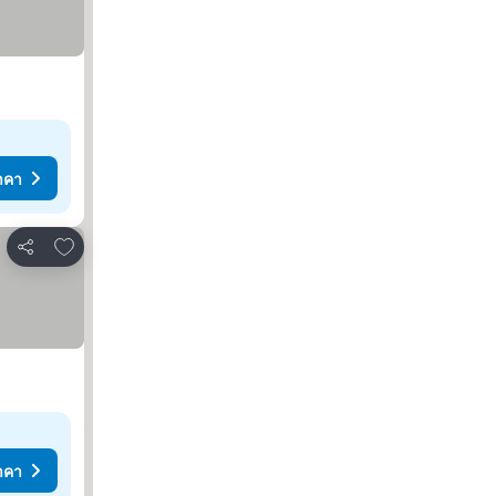
าคา
เพิ่มในรายการโปรด
แชร์
าคา