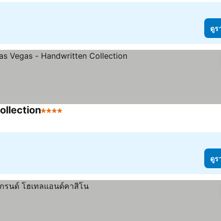
ดูร
ollection
4 ดาว
ดูร