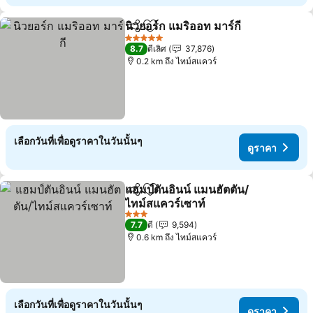
นิวยอร์ก แมริออท มาร์กี
แชร์
เพิ่มในรายการโปรด
ดูรา
5 ดาว
8.7
ดีเลิศ
37,876
0.2 km ถึง ไทม์สแควร์
เลือกวันที่เพื่อดูราคาในวันนั้นๆ
ดูราคา
แฮมป์ตันอินน์ แมนฮัตตัน/
แชร์
เพิ่มในรายการโปรด
ไทม์สแควร์เซาท์
ดูราคา
3 ดาว
7.7
ดี
9,594
0.6 km ถึง ไทม์สแควร์
เลือกวันที่เพื่อดูราคาในวันนั้นๆ
ดูราคา