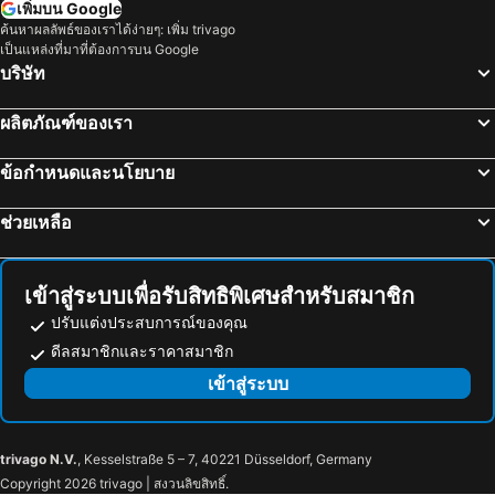
ซานต้าโรซ่าบีช, ฟลอริด้า โรงแรม
ออร์แลนโด, ฟลอริด้า โรงแรม
เพิ่มบน Google
ค้นหาผลลัพธ์ของเราได้ง่ายๆ: เพิ่ม trivago
ฮอโนลูลู, ฮาวาย โรงแรม
แอตแลนตา, Georgia โรงแรม
เป็นแหล่งที่มาที่ต้องการบน Google
พาร์คเกอร์, Colorado โรงแรม
บริษัท
ผลิตภัณฑ์ของเรา
ข้อกำหนดและนโยบาย
ช่วยเหลือ
เข้าสู่ระบบเพื่อรับสิทธิพิเศษสำหรับสมาชิก
ปรับแต่งประสบการณ์ของคุณ
ดีลสมาชิกและราคาสมาชิก
เข้าสู่ระบบ
trivago N.V.
, Kesselstraße 5 – 7, 40221 Düsseldorf, Germany
Copyright 2026 trivago | สงวนลิขสิทธิ์.