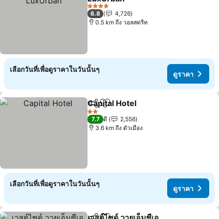
ดูราคา
4 ดาว
6.8
4,726
0.5 km ถึง วอลสตรีท
เลือกวันที่เพื่อดูราคาในวันนั้นๆ
ดูราคา
Capital Hotel
แชร์
เพิ่มในรายการโปรด
ดูราคา
2 ดาว
7.7
ดี
2,556
3.6 km ถึง ตัวเมือง
เลือกวันที่เพื่อดูราคาในวันนั้นๆ
ดูราคา
เวสต์ไซด์ วายเอ็มซีเอ