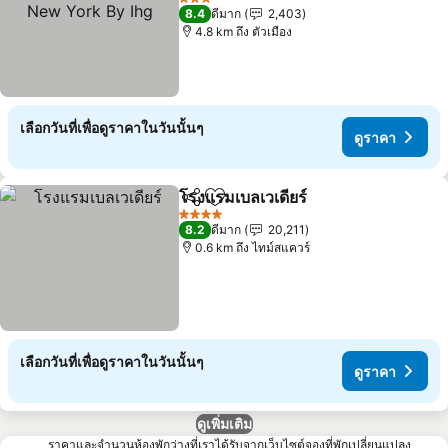
By Ihg
ดูราคา
3 ดาว
8.4
ดีมาก
2,403
4.8 km ถึง ตัวเมือง
เลือกวันที่เพื่อดูราคาในวันนั้นๆ
ดูราคา
โรงแรมเบลเวเดียร์
แชร์
เพิ่มในรายการโปรด
ดูราคา
4 ดาว
8.2
ดีมาก
20,211
0.6 km ถึง ไทม์สแควร์
เลือกวันที่เพื่อดูราคาในวันนั้นๆ
ดูราคา
ดูเพิ่มเติม
ราคาและจำนวนห้องพักว่างที่เราได้รับจากเว็บไซต์จองที่พักเปลี่ยนแปลง