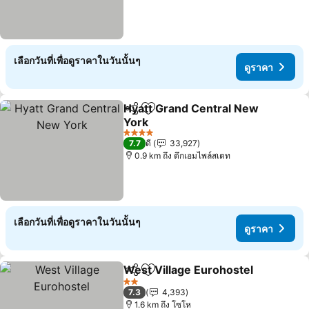
เลือกวันที่เพื่อดูราคาในวันนั้นๆ
ดูราคา
Hyatt Grand Central New
แชร์
เพิ่มในรายการโปรด
York
ดูราคา
4 ดาว
7.7
ดี
33,927
0.9 km ถึง ตึกเอมไพล์สเตท
เลือกวันที่เพื่อดูราคาในวันนั้นๆ
ดูราคา
West Village Eurohostel
แชร์
เพิ่มในรายการโปรด
ดู
2 ดาว
7.3
4,393
1.6 km ถึง โซโห