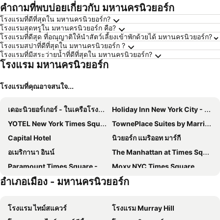
คำถามที่พบบ่อยเกี่ยวกับ มหานครนิวยอร์ก
โรงแรมที่ดีที่สุดใน มหานครนิวยอร์ก?
โรงแรมสุดหรูใน มหานครนิวยอร์ก คือ?
โรงแรมที่ดีสุด ที่อณุญาติให้นำสัตว์เลี้ยงเข้าพักด้วยได้ มหานครนิวยอร์ก?
โรงแรมสปาที่ดีที่สุดใน มหานครนิวยอร์ก ?
โรงแรมที่มีสระว่ายน้ำที่ดีที่สุดใน มหานครนิวยอร์ก?
โรงแรม มหานครนิวยอร์ก
โรงแรมที่คุณอาจสนใจ...
เดอะนิวยอร์เกอร์ - ในเครือโรงแรมวินด์แฮม
Holiday Inn New York City - Times Square By Ihg
YOTEL New York Times Square
TownePlace Suites by Marriott New York Long Island City/Manhattan View
Capital Hotel
นิวยอร์ก แมริออท มาร์กี
อเมริกานา อินน์
The Manhattan at Times Square Hotel
Paramount Times Square - A Generator Hotel
Moxy NYC Times Square
อำเภอเมือง - มหานครนิวยอร์ก
Holiday Inn Express New York City Times Square By Ihg
DoubleTree by Hilton New York Times Square West
Hilton New York Times Square
Sofitel New York
โรงแรม ไทม์สแควร์
โรงแรม Murray Hill
ดับเบิลยู นิวยอร์ก - ไทม์สแควร์
LIC Manhattan View Hotel