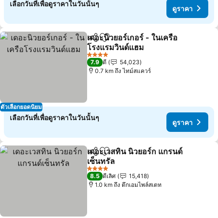
เลือกวันที่เพื่อดูราคาในวันนั้นๆ
ดูราคา
เดอะนิวยอร์เกอร์ - ในเครือ
แชร์
เพิ่มในรายการโปรด
โรงแรมวินด์แฮม
ดูราคา
4 ดาว
7.9
ดี
54,023
0.7 km ถึง ไทม์สแควร์
ตัวเลือกยอดนิยม
เลือกวันที่เพื่อดูราคาในวันนั้นๆ
ดูราคา
เดอะเวสทิน นิวยอร์ก แกรนด์
แชร์
เพิ่มในรายการโปรด
เซ็นทรัล
ดูราคา
4 ดาว
8.5
ดีเลิศ
15,418
1.0 km ถึง ตึกเอมไพล์สเตท