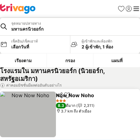
รายการโป
เข้าสู่ร
เมนู
จุดหมายปลายทาง
มหานครนิวยอร์ก
เช็คอิน/เช็คเอาท์
ผู้เข้าพักและห้องพัก
เลือกวันที่
2 ผู้เข้าพัก, 1 ห้อง
เรียงตาม
กรอง
แผนที่
โรงแรมใน มหานครนิวยอร์ก (นิวยอร์ก,
สหรัฐอเมริกา)
ค่าคอมมิชชั่นมีผลต่ออันดับอย่างไร
Now Now Noho
แชร์
เพิ่มในรายการโปรด
ดูราคา
3 ดาว
8.3
ดีมาก
2,311
3.7 km ถึง ตัวเมือง