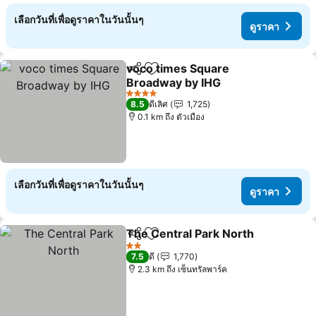
เลือกวันที่เพื่อดูราคาในวันนั้นๆ
ดูราคา
voco times Square
แชร์
เพิ่มในรายการโปรด
Broadway by IHG
ดูราคา
4 ดาว
8.5
ดีเลิศ
1,725
0.1 km ถึง ตัวเมือง
เลือกวันที่เพื่อดูราคาในวันนั้นๆ
ดูราคา
The Central Park North
แชร์
เพิ่มในรายการโปรด
ดูร
2 ดาว
7.5
ดี
1,770
2.3 km ถึง เซ็นทรัลพาร์ค