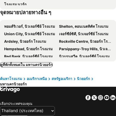
โรงแรม นวร์ก
Pop-Up! The Magical World of Movable Books
5th Ave 53rd St Metro Station
Romer Hell's Kitchen
Club Quarters Hotel Grand Central, New York
จุดหมายปลายทางอื่น ๆ
Union Square Autumn Fair
Macy's Flower Show
Hotel Riu Plaza Manhattan Times Square
Home2 Suites by Hilton New York Times Square
Leo Villareal: Buckyball
VOCES Y VISIONES: Gran Caribe
เดอะพรีเมียร์ไทม์สแควร์ บายมิลเลนเนียม
The Time New York, part of JdV by Hyatt
ทอมส์ริเวอร์, นิวเจอร์ซีย์ โรงแรม
Shelton, คอนเนตทิคัท โรงแรม
Orchid Show
East Broadway Metro Station
Hotel St. James
Mayfair Hotel, Ascend Hotel Collection
Union City, นิวเจอร์ซีย์ โรงแรม
เจอร์ซีย์ซิตี, นิวเจอร์ซีย์ โรงแรม
Grant City
Woodhaven
Hotel Riu Plaza New York Times Square
เดอะเวสทิน นิวยอร์ก ที่ไทม์สแควร์
Ardsley, นิวยอร์ก โรงแรม
Rockville Centre, นิวยอร์ก โรงแรม
วอลสตรีท
West Farms Sq E Tremont Av Metro Station
The Knickerbocker Hotel
โรงแรมเบลเวเดียร์
Hempstead, นิวยอร์ก โรงแรม
Parsippany-Troy Hills, นิวเจอร์ซีย์ โรงแรม
Rockaway Park Beach 116 St Metro Station
137th St City College Metro Station
Courtyard by Marriott New York Manhattan/Chelsea
เดอะเวสทิน นิวยอร์ก แกรนด์เซ็นทรัล
Red Bank, นิวเจอร์ซีย์ โรงแรม
นิวบรุนสวีค, นิวเจอร์ซีย์ โรงแรม
Van Nest
Bath Beach
Even Hotel New York - Times Square South By Ihg
Waldorf Astoria New York
Ronkonkoma, นิวยอร์ก โรงแรม
พรินซ์ตัน, นิวเจอร์ซีย์ โรงแรม
ดูที่พักทั้งหมดใน มหานครนิวยอร์ก
The Cloud One New York-Downtown, by the Motel One Group
Hyatt Herald Square New York
Fairfield, คอนเนตทิคัท โรงแรม
บรูคลิน, นิวยอร์ก โรงแรม
ค้นหาโรงแรม
อเมริกาเหนือ
สหรัฐอเมริกา
นิวยอร์ก
ซีคอคัส, นิวเจอร์ซีย์ โรงแรม
จาไมก้า, นิวยอร์ก โรงแรม
มหานครนิวยอร์ก
Roosevelt Island, นิวยอร์ก โรงแรม
วีฮอว์กเค้น, นิวเจอร์ซีย์ โรงแรม
เบอร์เกนเหนือ, นิวเจอร์ซีย์ โรงแรม
บรองซ์, นิวยอร์ก โรงแรม
Facebook
Twitter
Insta
Yo
ควีนส์, นิวยอร์ก โรงแรม
ลาสเวกัส, Nevada โรงแรม
เลือกประเทศของคุณ
ซานฟรานซิสโก, แคลิฟอร์เนีย โรงแรม
ลอสแอนเจลิส, แคลิฟอร์เนีย โรงแรม