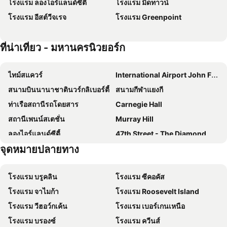
โรงแรม ลองไอร์แลนด์ซีตี้
โรงแรม มิดทาวน์
DoubleTree by Hilton New York Downtown
InterContinental New York Times Square by IHG
โรงแรม อีสต์วีจเรจ
โรงแรม Greenpoint
โรงแรมเชอราตัน นิวยอร์ก ไทม์สแควร์
Holiday Inn Express New York City-wall Street By Ihg
Pod Times Square
Tempo by Hilton New York Times Square
ที่น่าเที่ยว - มหานครนิวยอร์ก
The Leo House
Park Central Hotel New York
Millennium Hotel Broadway Times Square
Hilton Garden Inn New York/Times Square Central
ไทม์สแควร์
International Airport John F. Kennedy
Fitzpatrick Grand Central
The Renwick
สนามบินนานาชาตินวร์กลิเบอร์ตี้
สนามกีฬาแยงกี
Now Now Noho
AMTD Idea Tribeca Hotel
ท่าเรือสถานีรถโดยสาร
Carnegie Hall
The Gallivant Times Square
Wyndham Garden Chinatown
สถานีเพนน์สเตชั่น
Murray Hill
Radio Hotel
เดอะ แมนฮัตตัน คลับ
ลองไอร์แลนด์ซีตี้
47th Street - The Diamond District
Hyatt Grand Central New York
Royalton New York
จุดหมายปลายทาง
Grand Central 42nd St Metro Station
ร้านอาหารเดอะวิวที่แมริออทมาร์ควิส
โรงแรมคาร์ลตัน อาร์มส์
OYO Times Square
มิดทาวน์
สำนกงานใหญแหงสหประชาชาต
โรงแรมเดอะเอดิสัน
Fairfield Inn & Suites New York Manhattan/Central Park
โรงแรม บรูคลิน
โรงแรม ซีคอคัส
W 4th St Washington Sq (Upper) Metro Station
Times Sq 42nd St Metro Station
Moxy NYC Lower East Side
Residence Inn New York Manhattan/Central Park
โรงแรม จาไมก้า
โรงแรม Roosevelt Island
อีสต์วีจเรจ
Greenpoint
Renaissance New York Harlem Hotel
Intercontinental Hotels New York Barclay By Ihg
โรงแรม วีฮอว์กเค้น
โรงแรม เบอร์เกนเหนือ
74th St Broadway Metro Station
Westminster Dog Show
Holiday Inn Nyc - Lower East Side By Ihg
Westgate New York Grand Central
โรงแรม บรองซ์
โรงแรม ควีนส์
Puerto Rican Day Parade
JFK Runway Run
โฟร์พอยท์ส บายเชอราตัน มิดทาวน์-ไทม์สแควร์
Kimpton Ashbel New York - Park Avenue