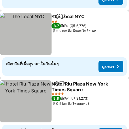
The Local NYC
แชร์
เพิ่มในรายการโปรด
ดูราคา
2 ดาว
8.7
ดีเลิศ
6,776
3.2 km ถึง ตึกเอมไพล์สเตท
เลือกวันที่เพื่อดูราคาในวันนั้นๆ
ดูราคา
Hotel Riu Plaza New York
แชร์
เพิ่มในรายการโปรด
Times Square
ดูราคา
4 ดาว
8.8
ดีเลิศ
31,273
0.5 km ถึง ไทม์สแควร์